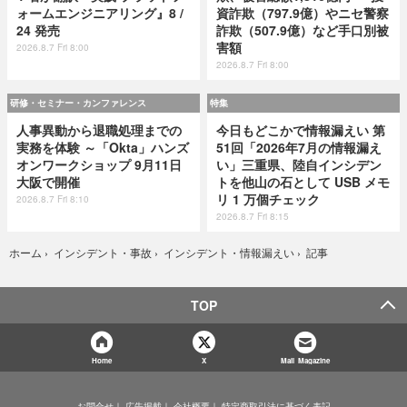
ォームエンジニアリング』8 /
資詐欺（797.9億）やニセ警察
24 発売
詐欺（507.9億）など手口別被
害額
2026.8.7 Fri 8:00
2026.8.7 Fri 8:00
研修・セミナー・カンファレンス
特集
人事異動から退職処理までの
今日もどこかで情報漏えい 第
実務を体験 ～「Okta」ハンズ
51回「2026年7月の情報漏え
オンワークショップ 9月11日
い」三重県、陸自インシデン
大阪で開催
トを他山の石として USB メモ
リ 1 万個チェック
2026.8.7 Fri 8:10
2026.8.7 Fri 8:15
記事
ホーム
›
インシデント・事故
›
インシデント・情報漏えい
›
TOP
Home
X
Mail Magazine
お問合せ
広告掲載
会社概要
特定商取引法に基づく表記