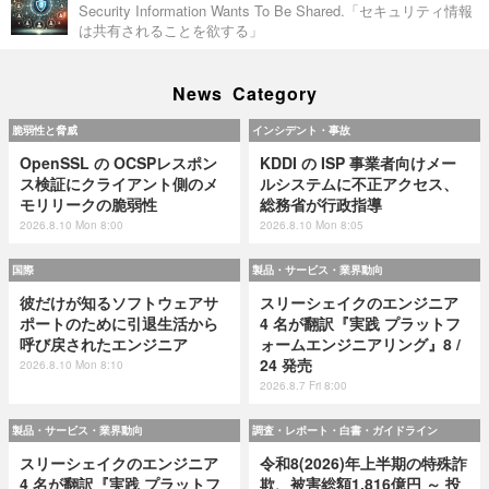
Security Information Wants To Be Shared.「セキュリティ情報
は共有されることを欲する」
News Category
脆弱性と脅威
インシデント・事故
OpenSSL の OCSPレスポン
KDDI の ISP 事業者向けメー
ス検証にクライアント側のメ
ルシステムに不正アクセス、
モリリークの脆弱性
総務省が行政指導
2026.8.10 Mon 8:00
2026.8.10 Mon 8:05
国際
製品・サービス・業界動向
彼だけが知るソフトウェアサ
スリーシェイクのエンジニア
ポートのために引退生活から
4 名が翻訳『実践 プラットフ
呼び戻されたエンジニア
ォームエンジニアリング』8 /
24 発売
2026.8.10 Mon 8:10
2026.8.7 Fri 8:00
製品・サービス・業界動向
調査・レポート・白書・ガイドライン
スリーシェイクのエンジニア
令和8(2026)年上半期の特殊詐
4 名が翻訳『実践 プラットフ
欺、被害総額1,816億円 ～ 投