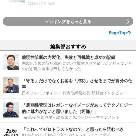
2026.8.10(月) 8:05
ランキングをもっと見る
PageTop
編集部おすすめ
脆弱性診断の内製化、失敗と再挑戦と成功の記録
内製化支援の取り組みについて取材させて欲しいと頼んでいた
のだが毎回返事は芳しくなかった
「守る」だけでなくお客を「成功」させるまでが自分の仕
事
日本プルーフポイント 代表取締役社長 野村健インタビュー
「脆弱性管理はレガシーなイメージがあってテクノロジー
的に魅力がないと思いました（阿部）」
Tenable 阿部淳平が語るエクスポージャーマネジメント
「これってゼロトラストなの？」と思ったら読むべき
ID 起点の “ HENNGE流 ” ゼロトラストここに爆誕