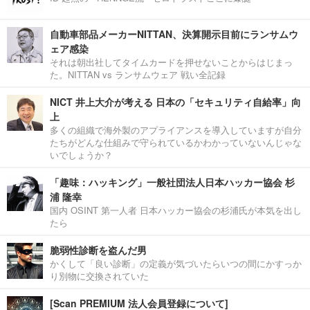
自動車部品メーカーNITTAN、決算開示目前にランサムウ
ェア感染
それは朝出社してタイムカードを押せないことからはじまっ
た。NITTAN vs ランサムウェア 戦い全記録
NICT 井上大介が考える 日本の「セキュリティ自給率」向
上
多くの組織で海外製のアプライアンスを導入していますが自分
たちがどんな仕組みで守られているかわかっていないんじゃな
いでしょうか？
「趣味：ハッキング」一般社団法人日本ハッカー協会 杉
浦 隆幸
国内 OSINT 第一人者 日本ハッカー協会の杉浦氏が本気を出し
たら
脆弱性診断を盗んだ男
かくして「良い診断」の定義が気づいたらいつの間にかすっか
り別物に交換されていた
[Scan PREMIUM 法人会員登録について]