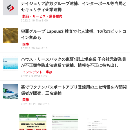
ナイジェリア詐欺グループ逮捕、インターポール等当局と
セキュリティ企業連携
製品・サービス・業界動向
2022.6.16 Thu 8:00
犯罪グループ Lapsus$ 捜査で七人逮捕、10代のビットコ
イン富豪も
国際
2022.3.29 Tue 8:10
ハウス・リースバックの東証1部上場企業 子会社元従業員
が不正競争防止法違反で逮捕、情報を不正に持ち出し
インシデント・事故
2022.2.9 Wed 8:05
英でワクチンパスポートアプリ登録用のニセ情報を内部関
係者が販売、三名逮捕
国際
2021.12.23 Thu 8:15