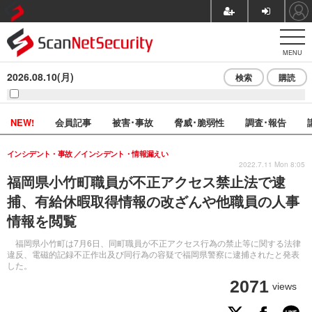
MENU
2026.08.10(月)
検索
購読
NEW!
会員記事
被害･事故
脅威･脆弱性
調査･報告
インシデント・事故
インシデント・情報漏えい
2022.7.11 Mon 8:05
福岡県小竹町職員が不正アクセス禁止法で逮
捕、有給休暇取得情報の改ざんや他職員の人事
情報を閲覧
福岡県小竹町は7月6日、同町職員が不正アクセス行為の禁止等に関する法律
違反、電磁的記録不正作出及び同行為の容疑で福岡県警察に逮捕されたと発表
した。
2071
views