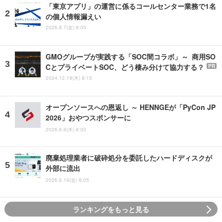
「東京アプリ」の運営に係るコールセンター業務で1名
の個人情報漏えい
2026.8.7(金) 8:05
GMOグループが実践する「SOC間コラボ」～ 商用SO
CとプライベートSOC、どう棲み分けて協力する？
PR
2024.12.19(木) 8:15
オープンソースへの恩返し ～ HENNGEが「PyCon JP
2026」おやつスポンサーに
2026.8.6(木) 8:00
廃棄処理業者に破砕処分を委託したハードディスクが
外部に流出
2026.6.19(金) 8:05
ランキングをもっと見る