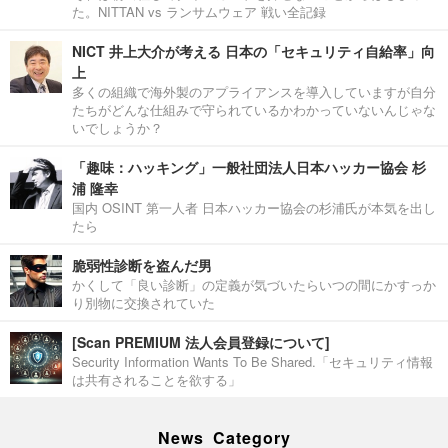
た。NITTAN vs ランサムウェア 戦い全記録
NICT 井上大介が考える 日本の「セキュリティ自給率」向
上
多くの組織で海外製のアプライアンスを導入していますが自分
たちがどんな仕組みで守られているかわかっていないんじゃな
いでしょうか？
「趣味：ハッキング」一般社団法人日本ハッカー協会 杉
浦 隆幸
国内 OSINT 第一人者 日本ハッカー協会の杉浦氏が本気を出し
たら
脆弱性診断を盗んだ男
かくして「良い診断」の定義が気づいたらいつの間にかすっか
り別物に交換されていた
[Scan PREMIUM 法人会員登録について]
Security Information Wants To Be Shared.「セキュリティ情報
は共有されることを欲する」
News Category