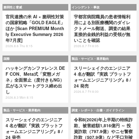
脆弱性と脅威
インシデント・事故
官民連携の米 AI × 脆弱性対策
宇都宮病院職員の患者情報利
の国家戦略「GOLD EAGLE」
用による別医療機関のダイレ
ほか [Scan PREMIUM Month
クトメール郵送、調査の結果
ly Executive Summary 2026
直接的金銭的利益の受領が無
年7月度]
いことを確認
2026.8.6 Thu 8:15
2026.8.7 Fri 8:05
国際
製品・サービス・業界動向
ハッキングカンファレンス DE
スリーシェイクのエンジニア
F CON、Meta式「変態メガ
4 名が翻訳『実践 プラットフ
ネ」全面禁止（度付きもNG）
ォームエンジニアリング』8 /
広がるスマートグラス締め出
24 発売
し
2026.8.7 Fri 8:00
2026.8.3 Mon 8:15
製品・サービス・業界動向
調査・レポート・白書・ガイドライン
スリーシェイクのエンジニア
令和8(2026)年上半期の特殊詐
4 名が翻訳『実践 プラットフ
欺、被害総額1,816億円 ～ 投
ォームエンジニアリング』8 /
資詐欺（797.9億）やニセ警察
24 発売
詐欺（507.9億）など手口別被