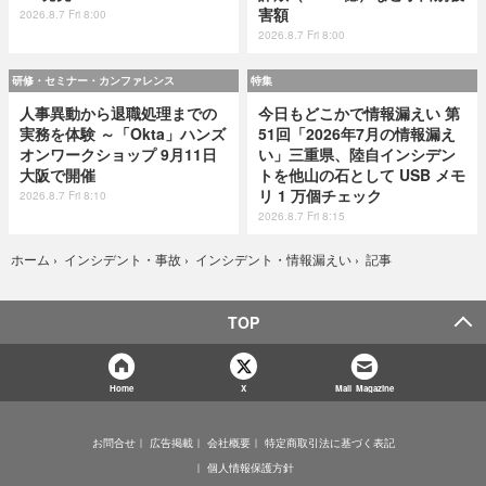
害額
2026.8.7 Fri 8:00
2026.8.7 Fri 8:00
研修・セミナー・カンファレンス
特集
人事異動から退職処理までの
今日もどこかで情報漏えい 第
実務を体験 ～「Okta」ハンズ
51回「2026年7月の情報漏え
オンワークショップ 9月11日
い」三重県、陸自インシデン
大阪で開催
トを他山の石として USB メモ
リ 1 万個チェック
2026.8.7 Fri 8:10
2026.8.7 Fri 8:15
記事
ホーム
›
インシデント・事故
›
インシデント・情報漏えい
›
TOP
Home
X
Mail Magazine
お問合せ
広告掲載
会社概要
特定商取引法に基づく表記
個人情報保護方針