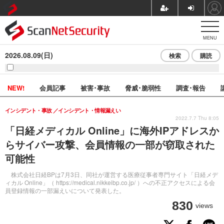
MENU
2026.08.09(日)
検索
購読
NEW!
会員記事
被害･事故
脅威･脆弱性
調査･報告
インシデント・事故
インシデント・情報漏えい
2022.7.7 Thu 8:05
「日経メディカル Online」に海外IPアドレスか
らサイバー攻撃、会員情報の一部が窃取された
可能性
株式会社日経BPは7月3日、同社が運営する医療従事者専門サイト「日経メデ
ィカル Online」（ https://medical.nikkeibp.co.jp/ ）への不正アクセスによる会
員登録情報の一部漏えいについて発表した。
830
views