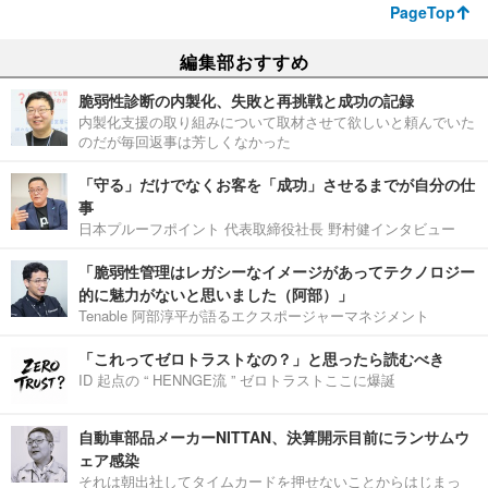
PageTop
編集部おすすめ
脆弱性診断の内製化、失敗と再挑戦と成功の記録
内製化支援の取り組みについて取材させて欲しいと頼んでいた
のだが毎回返事は芳しくなかった
「守る」だけでなくお客を「成功」させるまでが自分の仕
事
日本プルーフポイント 代表取締役社長 野村健インタビュー
「脆弱性管理はレガシーなイメージがあってテクノロジー
的に魅力がないと思いました（阿部）」
Tenable 阿部淳平が語るエクスポージャーマネジメント
「これってゼロトラストなの？」と思ったら読むべき
ID 起点の “ HENNGE流 ” ゼロトラストここに爆誕
自動車部品メーカーNITTAN、決算開示目前にランサムウ
ェア感染
それは朝出社してタイムカードを押せないことからはじまっ