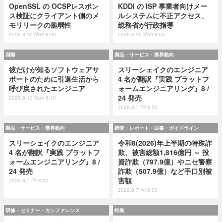
OpenSSL の OCSPレスポン
KDDI の ISP 事業者向けメー
ス検証にクライアント側のメ
ルシステムに不正アクセス、
モリリークの脆弱性
総務省が行政指導
2026.8.10 Mon 8:00
2026.8.10 Mon 8:05
国際
製品・サービス・業界動向
彼だけが知るソフトウェアサ
スリーシェイクのエンジニア
ポートのために引退生活から
4 名が翻訳『実践 プラットフ
呼び戻されたエンジニア
ォームエンジニアリング』8 /
24 発売
2026.8.10 Mon 8:10
2026.8.7 Fri 8:00
製品・サービス・業界動向
調査・レポート・白書・ガイドライン
スリーシェイクのエンジニア
令和8(2026)年上半期の特殊詐
4 名が翻訳『実践 プラットフ
欺、被害総額1,816億円 ～ 投
ォームエンジニアリング』8 /
資詐欺（797.9億）やニセ警察
24 発売
詐欺（507.9億）など手口別被
害額
2026.8.7 Fri 8:00
2026.8.7 Fri 8:00
研修・セミナー・カンファレンス
特集