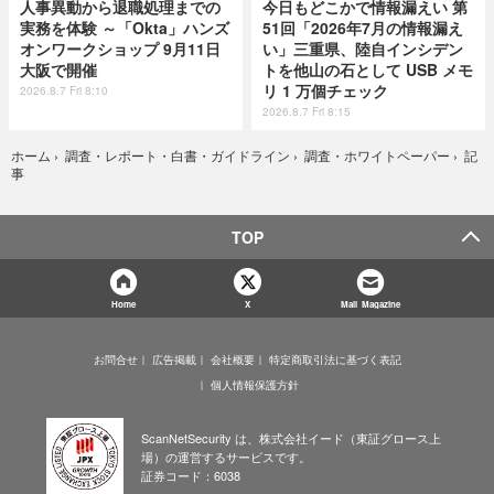
人事異動から退職処理までの
今日もどこかで情報漏えい 第
実務を体験 ～「Okta」ハンズ
51回「2026年7月の情報漏え
オンワークショップ 9月11日
い」三重県、陸自インシデン
大阪で開催
トを他山の石として USB メモ
リ 1 万個チェック
2026.8.7 Fri 8:10
2026.8.7 Fri 8:15
記
ホーム
›
調査・レポート・白書・ガイドライン
›
調査・ホワイトペーパー
›
事
TOP
Home
X
Mail Magazine
お問合せ
広告掲載
会社概要
特定商取引法に基づく表記
個人情報保護方針
ScanNetSecurity は、株式会社イード（東証グロース上
場）の運営するサービスです。
証券コード：6038