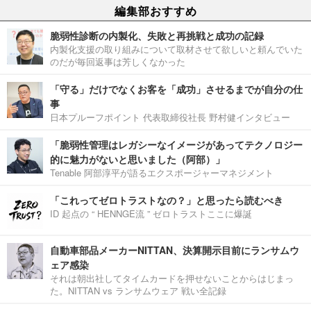
編集部おすすめ
脆弱性診断の内製化、失敗と再挑戦と成功の記録
内製化支援の取り組みについて取材させて欲しいと頼んでいた
のだが毎回返事は芳しくなかった
「守る」だけでなくお客を「成功」させるまでが自分の仕
事
日本プルーフポイント 代表取締役社長 野村健インタビュー
「脆弱性管理はレガシーなイメージがあってテクノロジー
的に魅力がないと思いました（阿部）」
Tenable 阿部淳平が語るエクスポージャーマネジメント
「これってゼロトラストなの？」と思ったら読むべき
ID 起点の “ HENNGE流 ” ゼロトラストここに爆誕
自動車部品メーカーNITTAN、決算開示目前にランサムウ
ェア感染
それは朝出社してタイムカードを押せないことからはじまっ
た。NITTAN vs ランサムウェア 戦い全記録