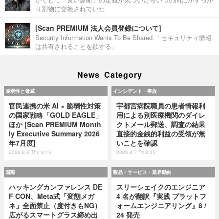
り別物に交換されていた
[Scan PREMIUM 法人会員登録について]
Security Information Wants To Be Shared.「セキュリティ情報
は共有されることを欲する」
News Category
脆弱性と脅威
インシデント・事故
官民連携の米 AI × 脆弱性対策
宇都宮病院職員の患者情報利
の国家戦略「GOLD EAGLE」
用による別医療機関のダイレ
ほか [Scan PREMIUM Month
クトメール郵送、調査の結果
ly Executive Summary 2026
直接的金銭的利益の受領が無
年7月度]
いことを確認
2026.8.6 Thu 8:15
2026.8.7 Fri 8:05
国際
製品・サービス・業界動向
ハッキングカンファレンス DE
スリーシェイクのエンジニア
F CON、Meta式「変態メガ
4 名が翻訳『実践 プラットフ
ネ」全面禁止（度付きもNG）
ォームエンジニアリング』8 /
広がるスマートグラス締め出
24 発売