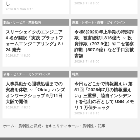
し
2026.8.7 Fri 8:00
2026.8.3 Mon 8:15
製品・サービス・業界動向
調査・レポート・白書・ガイドライン
スリーシェイクのエンジニア
令和8(2026)年上半期の特殊詐
4 名が翻訳『実践 プラットフ
欺、被害総額1,816億円 ～ 投
ォームエンジニアリング』8 /
資詐欺（797.9億）やニセ警察
24 発売
詐欺（507.9億）など手口別被
害額
2026.8.7 Fri 8:00
2026.8.7 Fri 8:00
研修・セミナー・カンファレンス
特集
人事異動から退職処理までの
今日もどこかで情報漏えい 第
実務を体験 ～「Okta」ハンズ
51回「2026年7月の情報漏え
オンワークショップ 9月11日
い」三重県、陸自インシデン
大阪で開催
トを他山の石として USB メモ
リ 1 万個チェック
2026.8.7 Fri 8:10
2026.8.7 Fri 8:15
記事
ホーム
›
脆弱性と脅威
›
セキュリティホール・脆弱性
›