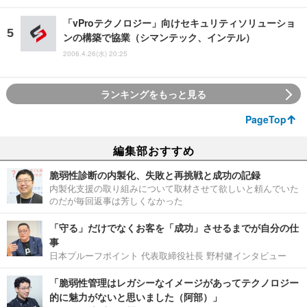
「vProテクノロジー」向けセキュリティソリューショ
ンの構築で協業（シマンテック、インテル）
2006.4.26(水) 20:25
ランキングをもっと見る
PageTop
編集部おすすめ
脆弱性診断の内製化、失敗と再挑戦と成功の記録
内製化支援の取り組みについて取材させて欲しいと頼んでいた
のだが毎回返事は芳しくなかった
「守る」だけでなくお客を「成功」させるまでが自分の仕
事
日本プルーフポイント 代表取締役社長 野村健インタビュー
「脆弱性管理はレガシーなイメージがあってテクノロジー
的に魅力がないと思いました（阿部）」