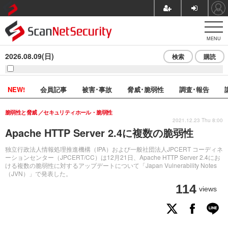
MENU
2026.08.09(日)
検索
購読
NEW!
会員記事
被害･事故
脅威･脆弱性
調査･報告
脆弱性と脅威
セキュリティホール・脆弱性
2021.12.23 Thu 8:00
Apache HTTP Server 2.4に複数の脆弱性
独立行政法人情報処理推進機構（IPA）および一般社団法人JPCERT コーディネ
ーションセンター（JPCERT/CC）は12月21日、Apache HTTP Server 2.4にお
ける複数の脆弱性に対するアップデートについて「Japan Vulnerability Notes
（JVN）」で発表した。
114
views