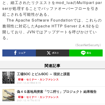
と、細工されたリクエストをmod_luaのMultipart par
serが処理することでバッファオーバーフローを引き
起こされる可能性がある。
The Apache Software Foundationでは、これらの
脆弱性に対応したApache HTTP Server 2.4.52を公
開しており、JVNではアップデートを呼びかけてい
る。
《ScanNetSecurity》
シェア
ポスト
送る
関連記事
工場SOC とビルSOC ～ 現状と課題
研修・セミナー・カンファレンス
2021.12.22 Wed 8:15
偽４Ｇ基地局捜索「ワニ狩り」プロジェクト 結果報告
研修・セミナー・カンファレンス
2021.12.16 Thu 8:15