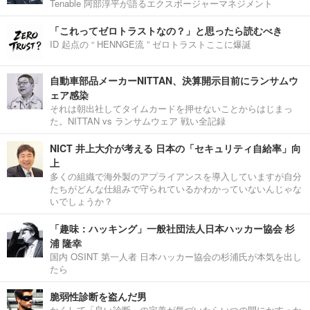
Tenable 阿部淳平が語るエクスポージャーマネジメント
「これってゼロトラストなの？」と思ったら読むべき
ID 起点の “ HENNGE流 ” ゼロトラストここに爆誕
自動車部品メーカーNITTAN、決算開示目前にランサムウ
ェア感染
それは朝出社してタイムカードを押せないことからはじまっ
た。NITTAN vs ランサムウェア 戦い全記録
NICT 井上大介が考える 日本の「セキュリティ自給率」向
上
多くの組織で海外製のアプライアンスを導入していますが自分
たちがどんな仕組みで守られているかわかっていないんじゃな
いでしょうか？
「趣味：ハッキング」一般社団法人日本ハッカー協会 杉
浦 隆幸
国内 OSINT 第一人者 日本ハッカー協会の杉浦氏が本気を出し
たら
脆弱性診断を盗んだ男
かくして「良い診断」の定義が気づいたらいつの間にかすっか