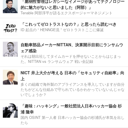
「脆弱性管理はレガシーなイメージがあってテクノロジー
的に魅力がないと思いました（阿部）」
Tenable 阿部淳平が語るエクスポージャーマネジメント
「これってゼロトラストなの？」と思ったら読むべき
ID 起点の “ HENNGE流 ” ゼロトラストここに爆誕
自動車部品メーカーNITTAN、決算開示目前にランサムウ
ェア感染
それは朝出社してタイムカードを押せないことからはじまっ
た。NITTAN vs ランサムウェア 戦い全記録
NICT 井上大介が考える 日本の「セキュリティ自給率」向
上
多くの組織で海外製のアプライアンスを導入していますが自分
たちがどんな仕組みで守られているかわかっていないんじゃな
いでしょうか？
「趣味：ハッキング」一般社団法人日本ハッカー協会 杉
浦 隆幸
国内 OSINT 第一人者 日本ハッカー協会の杉浦氏が本気を出し
たら