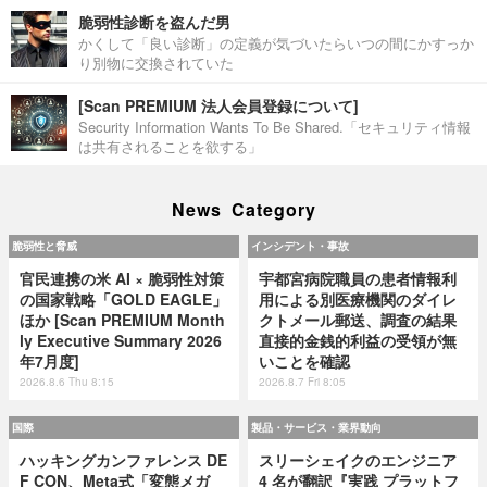
脆弱性診断を盗んだ男
かくして「良い診断」の定義が気づいたらいつの間にかすっか
り別物に交換されていた
[Scan PREMIUM 法人会員登録について]
Security Information Wants To Be Shared.「セキュリティ情報
は共有されることを欲する」
News Category
脆弱性と脅威
インシデント・事故
官民連携の米 AI × 脆弱性対策
宇都宮病院職員の患者情報利
の国家戦略「GOLD EAGLE」
用による別医療機関のダイレ
ほか [Scan PREMIUM Month
クトメール郵送、調査の結果
ly Executive Summary 2026
直接的金銭的利益の受領が無
年7月度]
いことを確認
2026.8.6 Thu 8:15
2026.8.7 Fri 8:05
国際
製品・サービス・業界動向
ハッキングカンファレンス DE
スリーシェイクのエンジニア
F CON、Meta式「変態メガ
4 名が翻訳『実践 プラットフ