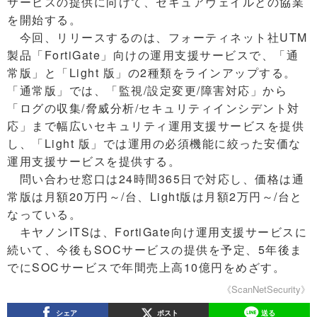
サービスの提供に向けて、セキュアヴェイルとの協業
を開始する。
今回、リリースするのは、フォーティネット社UTM
製品「FortiGate」向けの運用支援サービスで、「通
常版」と「Light 版」の2種類をラインアップする。
「通常版」では、「監視/設定変更/障害対応」から
「ログの収集/脅威分析/セキュリティインシデント対
応」まで幅広いセキュリティ運用支援サービスを提供
し、「Light 版」では運用の必須機能に絞った安価な
運用支援サービスを提供する。
問い合わせ窓口は24時間365日で対応し、価格は通
常版は月額20万円～/台、Light版は月額2万円～/台と
なっている。
キヤノンITSは、FortiGate向け運用支援サービスに
続いて、今後もSOCサービスの提供を予定、5年後ま
でにSOCサービスで年間売上高10億円をめざす。
《ScanNetSecurity》
シェア
ポスト
送る