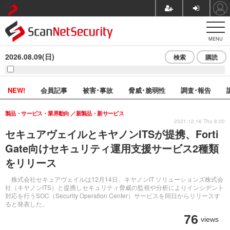
MENU
2026.08.09(日)
検索
購読
NEW!
会員記事
被害･事故
脅威･脆弱性
調査･報告
製品・サービス・業界動向
新製品・新サービス
2021.12.16 Thu 8:00
セキュアヴェイルとキヤノンITSが提携、Forti
Gate向けセキュリティ運用支援サービス2種類
をリリース
株式会社セキュアヴェイルは12月14日、キヤノンIT ソリューションズ株式会
社（キヤノンITS）と提携しセキュリティ脅威の監視や分析によりインシデント
対応を行うSOC（Security Operation Center）サービスを同日からリリースす
ると発表した。
76
views