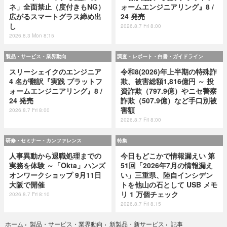
ネ」全面禁止（度付きもNG）
ォームエンジニアリング』8 /
広がるスマートグラス締め出
24 発売
し
2026.8.7 Fri 8:00
2026.8.3 Mon 8:15
製品・サービス・業界動向
調査・レポート・白書・ガイドライン
スリーシェイクのエンジニア
令和8(2026)年上半期の特殊詐
4 名が翻訳『実践 プラットフ
欺、被害総額1,816億円 ～ 投
ォームエンジニアリング』8 /
資詐欺（797.9億）やニセ警察
24 発売
詐欺（507.9億）など手口別被
害額
2026.8.7 Fri 8:00
2026.8.7 Fri 8:00
研修・セミナー・カンファレンス
特集
人事異動から退職処理までの
今日もどこかで情報漏えい 第
実務を体験 ～「Okta」ハンズ
51回「2026年7月の情報漏え
オンワークショップ 9月11日
い」三重県、陸自インシデン
大阪で開催
トを他山の石として USB メモ
リ 1 万個チェック
2026.8.7 Fri 8:10
2026.8.7 Fri 8:15
記事
ホーム
›
製品・サービス・業界動向
›
新製品・新サービス
›