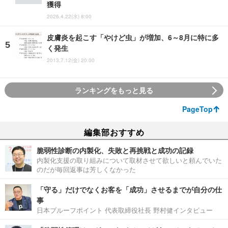
獲得
2026.4.22(水) 8:00
皮膚炎を起こす「やけど虫」が増加、6～8月に特に多
く発生
2013.7.12(金) 20:00
ランキングをもっと見る
PageTop
編集部おすすめ
脆弱性診断の内製化、失敗と再挑戦と成功の記録
内製化支援の取り組みについて取材させて欲しいと頼んでいた
のだが毎回返事は芳しくなかった
「守る」だけでなくお客を「成功」させるまでが自分の仕
事
日本プルーフポイント 代表取締役社長 野村健インタビュー