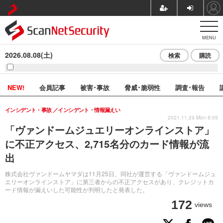
MENU
2026.08.08(土)
検索
購読
NEW!
会員記事
被害･事故
脅威･脆弱性
調査･報告
インシデント・事故
インシデント・情報漏えい
2021.11.29 Mon 8:05
「ヴァンドームジュエリーオンラインストア」
に不正アクセス、2,715名分のカード情報が流
出
株式会社ヴァンドームヤマダは11月25日、同社が運営する「ヴァンドームジュ
エリーオンラインストア」に第三者からの不正アクセスがあり、クレジットカ
ード情報が漏えいした可能性が判明したと発表した。
172
views