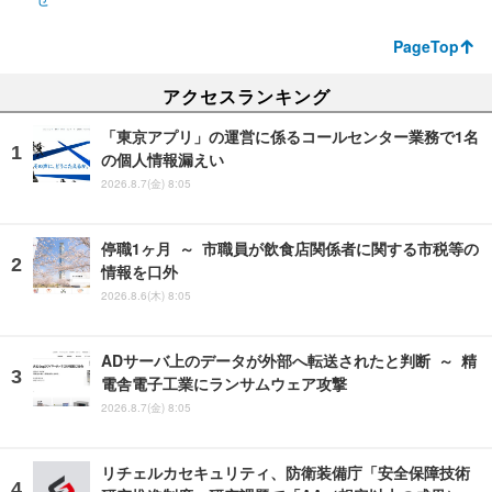
PageTop
アクセスランキング
「東京アプリ」の運営に係るコールセンター業務で1名
の個人情報漏えい
2026.8.7(金) 8:05
停職1ヶ月 ～ 市職員が飲食店関係者に関する市税等の
情報を口外
2026.8.6(木) 8:05
ADサーバ上のデータが外部へ転送されたと判断 ～ 精
電舎電子工業にランサムウェア攻撃
2026.8.7(金) 8:05
リチェルカセキュリティ、防衛装備庁「安全保障技術