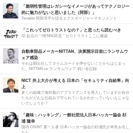
「脆弱性管理はレガシーなイメージがあってテクノロジー
的に魅力がないと思いました（阿部）」
Tenable 阿部淳平が語るエクスポージャーマネジメント
「これってゼロトラストなの？」と思ったら読むべき
ID 起点の “ HENNGE流 ” ゼロトラストここに爆誕
自動車部品メーカーNITTAN、決算開示目前にランサムウ
ェア感染
それは朝出社してタイムカードを押せないことからはじまっ
た。NITTAN vs ランサムウェア 戦い全記録
NICT 井上大介が考える 日本の「セキュリティ自給率」向
上
多くの組織で海外製のアプライアンスを導入していますが自分
たちがどんな仕組みで守られているかわかっていないんじゃな
いでしょうか？
「趣味：ハッキング」一般社団法人日本ハッカー協会 杉
浦 隆幸
国内 OSINT 第一人者 日本ハッカー協会の杉浦氏が本気を出し
たら