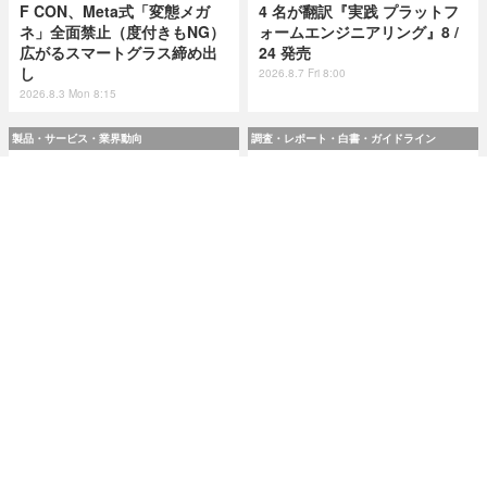
F CON、Meta式「変態メガ
4 名が翻訳『実践 プラットフ
ネ」全面禁止（度付きもNG）
ォームエンジニアリング』8 /
広がるスマートグラス締め出
24 発売
し
2026.8.7 Fri 8:00
2026.8.3 Mon 8:15
製品・サービス・業界動向
調査・レポート・白書・ガイドライン
スリーシェイクのエンジニア
令和8(2026)年上半期の特殊詐
4 名が翻訳『実践 プラットフ
欺、被害総額1,816億円 ～ 投
ォームエンジニアリング』8 /
資詐欺（797.9億）やニセ警察
24 発売
詐欺（507.9億）など手口別被
害額
2026.8.7 Fri 8:00
2026.8.7 Fri 8:00
研修・セミナー・カンファレンス
特集
人事異動から退職処理までの
今日もどこかで情報漏えい 第
実務を体験 ～「Okta」ハンズ
51回「2026年7月の情報漏え
オンワークショップ 9月11日
い」三重県、陸自インシデン
大阪で開催
トを他山の石として USB メモ
リ 1 万個チェック
2026.8.7 Fri 8:10
2026.8.7 Fri 8:15