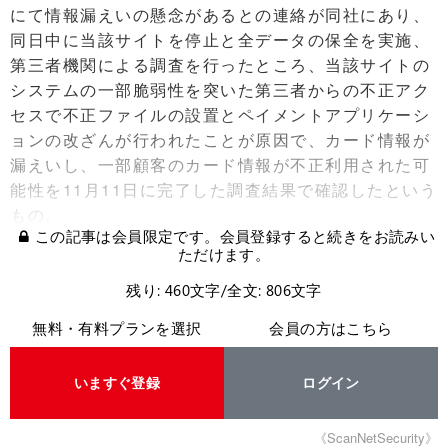
にて情報漏えいの懸念があるとの連絡が同社にあり、
同日中に当該サイトを停止と全データの保全を実施、
第三者機関による調査を行ったところ、当該サイトの
システムの一部脆弱性を突いた第三者からの不正アク
セスで不正ファイルの設置とペイメントアプリケーシ
ョンの改ざんが行われたことが原因で、カード情報が
漏えいし、一部顧客のカード情報が不正利用された可
能性を11月11日に完了した調査結果で確認したという
もの。
この記事は会員限定です。会員登録すると続きをお読みい
ただけます。
残り: 460文字/全文: 806文字
無料・有料プランを選択
会員の方はこちら
いますぐ登録
ログイン
《ScanNetSecurity》