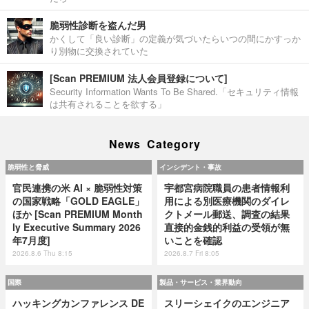
脆弱性診断を盗んだ男
かくして「良い診断」の定義が気づいたらいつの間にかすっか
り別物に交換されていた
[Scan PREMIUM 法人会員登録について]
Security Information Wants To Be Shared.「セキュリティ情報
は共有されることを欲する」
News Category
脆弱性と脅威
インシデント・事故
官民連携の米 AI × 脆弱性対策
宇都宮病院職員の患者情報利
の国家戦略「GOLD EAGLE」
用による別医療機関のダイレ
ほか [Scan PREMIUM Month
クトメール郵送、調査の結果
ly Executive Summary 2026
直接的金銭的利益の受領が無
年7月度]
いことを確認
2026.8.6 Thu 8:15
2026.8.7 Fri 8:05
国際
製品・サービス・業界動向
ハッキングカンファレンス DE
スリーシェイクのエンジニア