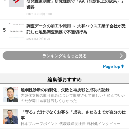
研究推進制度」研究課題で「AA（想定以上の成果）」
獲得
2026.4.22(水) 8:00
調査データの加工や転用 ～ 大和ハウス工業子会社が受
託した地盤調査業務で不適切行為
2026.8.5(水) 8:05
ランキングをもっと見る
PageTop
編集部おすすめ
脆弱性診断の内製化、失敗と再挑戦と成功の記録
内製化支援の取り組みについて取材させて欲しいと頼んでいた
のだが毎回返事は芳しくなかった
「守る」だけでなくお客を「成功」させるまでが自分の仕
事
日本プルーフポイント 代表取締役社長 野村健インタビュー