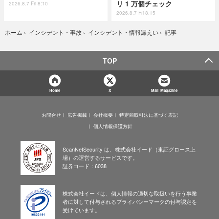
リ 1 万個チェック
2026.8.7 Fri 8:10
2026.8.7 Fri 8:15
記事
ホーム
›
インシデント・事故
›
インシデント・情報漏えい
›
TOP
Home
X
Mail Magazine
お問合せ
広告掲載
会社概要
特定商取引法に基づく表記
個人情報保護方針
ScanNetSecurity は、株式会社イード（東証グロース上
場）の運営するサービスです。
証券コード：6038
株式会社イードは、個人情報の適切な取扱いを行う事業
者に対して付与されるプライバシーマークの付与認定を
受けています。