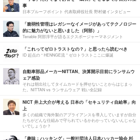
事
日本プルーフポイント 代表取締役社長 野村健インタビュー
「脆弱性管理はレガシーなイメージがあってテクノロジー
的に魅力がないと思いました（阿部）」
Tenable 阿部淳平が語るエクスポージャーマネジメント
「これってゼロトラストなの？」と思ったら読むべき
ID 起点の “ HENNGE流 ” ゼロトラストここに爆誕
自動車部品メーカーNITTAN、決算開示目前にランサムウ
ェア感染
それは朝出社してタイムカードを押せないことからはじまっ
た。NITTAN vs ランサムウェア 戦い全記録
NICT 井上大介が考える 日本の「セキュリティ自給率」向
上
多くの組織で海外製のアプライアンスを導入していますが自分
たちがどんな仕組みで守られているかわかっていないんじゃな
いでしょうか？
「趣味：ハッキング」一般社団法人日本ハッカー協会 杉