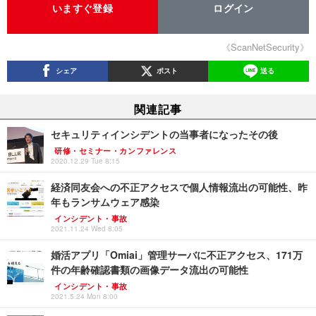
いますぐ登録
ログイン
《ScanNetSecurity》
シェア
ポスト
送る
関連記事
セキュリティインシデントの当事者になったその後
研修・セミナー・カンファレンス
2020.12.29 Tue 8:15
経済同友会への不正アクセスで個人情報流出の可能性、昨
年もランサムウェア感染
インシデント・事故
2021.11.24 Wed 8:05
婚活アプリ「Omiai」管理サーバに不正アクセス、171万
件の年齢確認書類の画像データ流出の可能性
インシデント・事故
2021.5.24 Mon 8:00