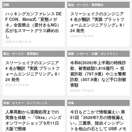
国際
製品・サービス・業界動向
ハッキングカンファレンス DE
スリーシェイクのエンジニア
F CON、Meta式「変態メガ
4 名が翻訳『実践 プラットフ
ネ」全面禁止（度付きもNG）
ォームエンジニアリング』8 /
広がるスマートグラス締め出
24 発売
し
2026.8.7 Fri 8:00
2026.8.3 Mon 8:15
製品・サービス・業界動向
調査・レポート・白書・ガイドライン
スリーシェイクのエンジニア
令和8(2026)年上半期の特殊詐
4 名が翻訳『実践 プラットフ
欺、被害総額1,816億円 ～ 投
ォームエンジニアリング』8 /
資詐欺（797.9億）やニセ警察
24 発売
詐欺（507.9億）など手口別被
害額
2026.8.7 Fri 8:00
2026.8.7 Fri 8:00
研修・セミナー・カンファレンス
特集
人事異動から退職処理までの
今日もどこかで情報漏えい 第
実務を体験 ～「Okta」ハンズ
51回「2026年7月の情報漏え
オンワークショップ 9月11日
い」三重県、陸自インシデン
大阪で開催
トを他山の石として USB メモ