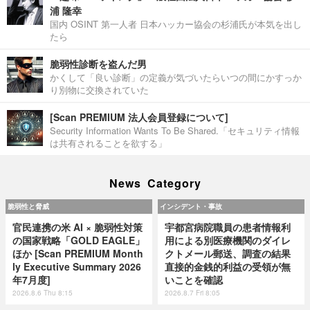
浦 隆幸
国内 OSINT 第一人者 日本ハッカー協会の杉浦氏が本気を出し
たら
脆弱性診断を盗んだ男
かくして「良い診断」の定義が気づいたらいつの間にかすっか
り別物に交換されていた
[Scan PREMIUM 法人会員登録について]
Security Information Wants To Be Shared.「セキュリティ情報
は共有されることを欲する」
News Category
脆弱性と脅威
インシデント・事故
官民連携の米 AI × 脆弱性対策
宇都宮病院職員の患者情報利
の国家戦略「GOLD EAGLE」
用による別医療機関のダイレ
ほか [Scan PREMIUM Month
クトメール郵送、調査の結果
ly Executive Summary 2026
直接的金銭的利益の受領が無
年7月度]
いことを確認
2026.8.6 Thu 8:15
2026.8.7 Fri 8:05