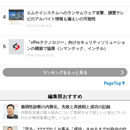
エムケイシステムへのランサムウェア攻撃、讀賣テレ
ビのアルバイト情報も漏えいの可能性
2023.6.23(金) 8:05
「vProテクノロジー」向けセキュリティソリューショ
ンの構築で協業（シマンテック、インテル）
2006.4.26(水) 20:25
ランキングをもっと見る
PageTop
編集部おすすめ
脆弱性診断の内製化、失敗と再挑戦と成功の記録
内製化支援の取り組みについて取材させて欲しいと頼んでいた
のだが毎回返事は芳しくなかった
「守る」だけでなくお客を「成功」させるまでが自分の仕