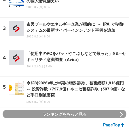
の個人情報漏えい
2026.8.7(金) 8:05
市民プールやエネルギー企業が標的に ～ IPA が制御
システムの最新サイバーインシデント事例を追加
2026.8.6(木) 8:00
「使用中のPCをバットやこぶしなどで殴った」9％--セ
キュリティ意識調査（Avira）
2011.2.10(木) 8:00
令和8(2026)年上半期の特殊詐欺、被害総額1,816億円
～ 投資詐欺（797.9億）やニセ警察詐欺（507.9億）な
ど手口別被害額
2026.8.7(金) 8:00
ランキングをもっと見る
PageTop