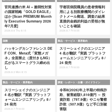
官民連携の米 AI × 脆弱性対策
宇都宮病院職員の患者情報利
の国家戦略「GOLD EAGLE」
用による別医療機関のダイレ
ほか [Scan PREMIUM Month
クトメール郵送、調査の結果
ly Executive Summary 2026
直接的金銭的利益の受領が無
年7月度]
いことを確認
2026.8.6 Thu 8:15
2026.8.7 Fri 8:05
国際
製品・サービス・業界動向
ハッキングカンファレンス DE
スリーシェイクのエンジニア
F CON、Meta式「変態メガ
4 名が翻訳『実践 プラットフ
ネ」全面禁止（度付きもNG）
ォームエンジニアリング』8 /
広がるスマートグラス締め出
24 発売
し
2026.8.7 Fri 8:00
2026.8.3 Mon 8:15
製品・サービス・業界動向
調査・レポート・白書・ガイドライン
スリーシェイクのエンジニア
令和8(2026)年上半期の特殊詐
4 名が翻訳『実践 プラットフ
欺、被害総額1,816億円 ～ 投
ォームエンジニアリング』8 /
資詐欺（797.9億）やニセ警察
24 発売
詐欺（507.9億）など手口別被
害額
2026.8.7 Fri 8:00