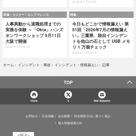
2026.8.7 Fri 8:00
研修・セミナー・カンファレンス
特集
人事異動から退職処理までの
今日もどこかで情報漏えい 第
実務を体験 ～「Okta」ハンズ
51回「2026年7月の情報漏え
オンワークショップ 9月11日
い」三重県、陸自インシデン
大阪で開催
トを他山の石として USB メモ
リ 1 万個チェック
2026.8.7 Fri 8:10
2026.8.7 Fri 8:15
記事
ホーム
›
インシデント・事故
›
インシデント・情報漏えい
›
TOP
Home
X
Mail Magazine
お問合せ
広告掲載
会社概要
特定商取引法に基づく表記
個人情報保護方針