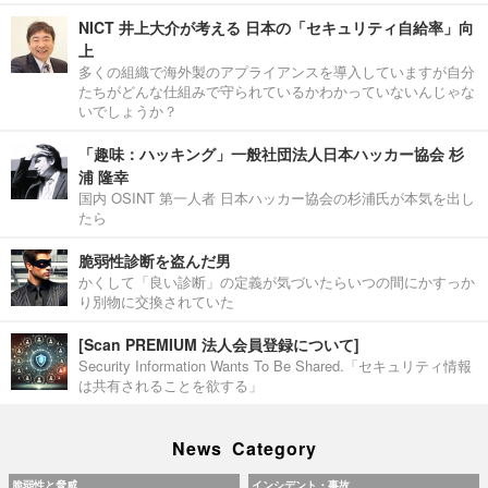
NICT 井上大介が考える 日本の「セキュリティ自給率」向
上
多くの組織で海外製のアプライアンスを導入していますが自分
たちがどんな仕組みで守られているかわかっていないんじゃな
いでしょうか？
「趣味：ハッキング」一般社団法人日本ハッカー協会 杉
浦 隆幸
国内 OSINT 第一人者 日本ハッカー協会の杉浦氏が本気を出し
たら
脆弱性診断を盗んだ男
かくして「良い診断」の定義が気づいたらいつの間にかすっか
り別物に交換されていた
[Scan PREMIUM 法人会員登録について]
Security Information Wants To Be Shared.「セキュリティ情報
は共有されることを欲する」
News Category
脆弱性と脅威
インシデント・事故