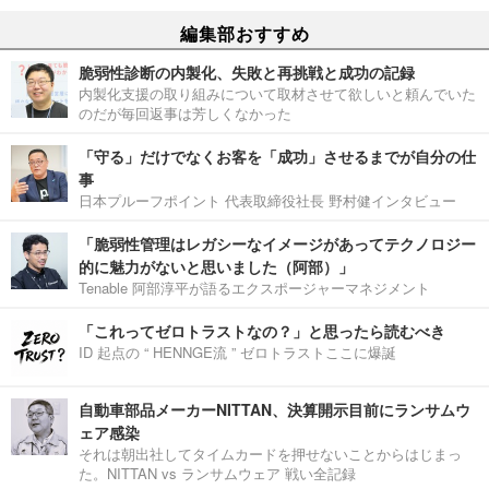
編集部おすすめ
脆弱性診断の内製化、失敗と再挑戦と成功の記録
内製化支援の取り組みについて取材させて欲しいと頼んでいた
のだが毎回返事は芳しくなかった
「守る」だけでなくお客を「成功」させるまでが自分の仕
事
日本プルーフポイント 代表取締役社長 野村健インタビュー
「脆弱性管理はレガシーなイメージがあってテクノロジー
的に魅力がないと思いました（阿部）」
Tenable 阿部淳平が語るエクスポージャーマネジメント
「これってゼロトラストなの？」と思ったら読むべき
ID 起点の “ HENNGE流 ” ゼロトラストここに爆誕
自動車部品メーカーNITTAN、決算開示目前にランサムウ
ェア感染
それは朝出社してタイムカードを押せないことからはじまっ
た。NITTAN vs ランサムウェア 戦い全記録