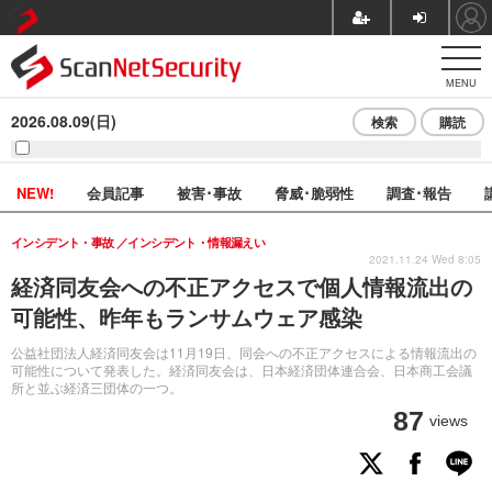
MENU
2026.08.09(日)
検索
購読
NEW!
会員記事
被害･事故
脅威･脆弱性
調査･報告
インシデント・事故
インシデント・情報漏えい
2021.11.24 Wed 8:05
経済同友会への不正アクセスで個人情報流出の
可能性、昨年もランサムウェア感染
公益社団法人経済同友会は11月19日、同会への不正アクセスによる情報流出の
可能性について発表した。経済同友会は、日本経済団体連合会、日本商工会議
所と並ぶ経済三団体の一つ。
87
views