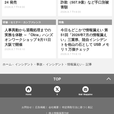
24 発売
詐欺（507.9億）など手口別被
害額
2026.8.7 Fri 8:00
2026.8.7 Fri 8:00
研修・セミナー・カンファレンス
特集
人事異動から退職処理までの
今日もどこかで情報漏えい 第
実務を体験 ～「Okta」ハンズ
51回「2026年7月の情報漏え
オンワークショップ 9月11日
い」三重県、陸自インシデン
大阪で開催
トを他山の石として USB メモ
リ 1 万個チェック
2026.8.7 Fri 8:10
2026.8.7 Fri 8:15
記事
ホーム
›
インシデント・事故
›
インシデント・情報漏えい
›
TOP
Home
X
Mail Magazine
お問合せ
広告掲載
会社概要
特定商取引法に基づく表記
個人情報保護方針