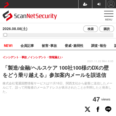
MENU
2026.08.08(土)
検索
購読
NEW!
会員記事
被害･事故
脅威･脆弱性
調査･報告
インシデント・事故
インシデント・情報漏えい
2021.11.22 Mon 8:05
「製造/金融/ヘルスケア 100社100様のDXの壁
をどう乗り越える」参加案内メールを誤送信
株式会社電通国際情報サービスは11月16日、関西支社から顧客に送信したメー
ルにて、誤って同報者のメールアドレスが表示されたことが判明したと発表し
た。
47
views