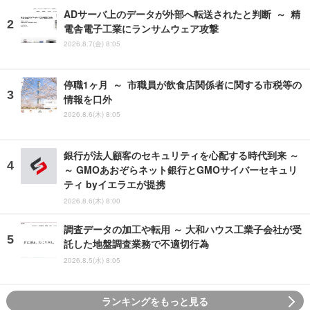
ADサーバ上のデータが外部へ転送されたと判断 ～ 精
電舎電子工業にランサムウェア攻撃
2026.8.7(金) 8:05
停職1ヶ月 ～ 市職員が飲食店関係者に関する市税等の
情報を口外
2026.8.6(木) 8:05
銀行が法人顧客のセキュリティを心配する時代到来 ～
～ GMOあおぞらネット銀行とGMOサイバーセキュリ
ティ byイエラエが提携
2026.8.6(木) 8:00
調査データの加工や転用 ～ 大和ハウス工業子会社が受
託した地盤調査業務で不適切行為
2026.8.5(水) 8:05
ランキングをもっと見る