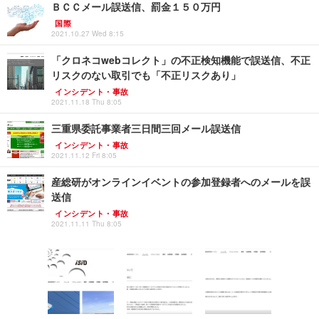
ＢＣＣメール誤送信、罰金１５０万円
国際
2021.10.27 Wed 8:15
「クロネコwebコレクト」の不正検知機能で誤送信、不正
リスクのない取引でも「不正リスクあり」
インシデント・事故
2021.11.18 Thu 8:05
三重県委託事業者三日間三回メール誤送信
インシデント・事故
2021.11.12 Fri 8:05
産総研がオンラインイベントの参加登録者へのメールを誤
送信
インシデント・事故
2021.11.11 Thu 8:05