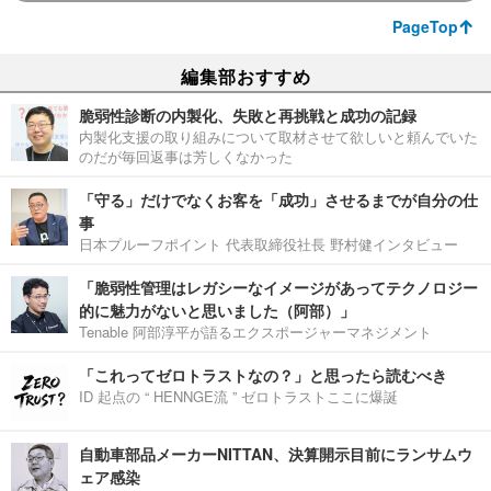
PageTop
編集部おすすめ
脆弱性診断の内製化、失敗と再挑戦と成功の記録
内製化支援の取り組みについて取材させて欲しいと頼んでいた
のだが毎回返事は芳しくなかった
「守る」だけでなくお客を「成功」させるまでが自分の仕
事
日本プルーフポイント 代表取締役社長 野村健インタビュー
「脆弱性管理はレガシーなイメージがあってテクノロジー
的に魅力がないと思いました（阿部）」
Tenable 阿部淳平が語るエクスポージャーマネジメント
「これってゼロトラストなの？」と思ったら読むべき
ID 起点の “ HENNGE流 ” ゼロトラストここに爆誕
自動車部品メーカーNITTAN、決算開示目前にランサムウ
ェア感染