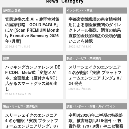
News Category
脆弱性と脅威
インシデント・事故
官民連携の米 AI × 脆弱性対策
宇都宮病院職員の患者情報利
の国家戦略「GOLD EAGLE」
用による別医療機関のダイレ
ほか [Scan PREMIUM Month
クトメール郵送、調査の結果
ly Executive Summary 2026
直接的金銭的利益の受領が無
年7月度]
いことを確認
2026.8.6 Thu 8:15
2026.8.7 Fri 8:05
国際
製品・サービス・業界動向
ハッキングカンファレンス DE
スリーシェイクのエンジニア
F CON、Meta式「変態メガ
4 名が翻訳『実践 プラットフ
ネ」全面禁止（度付きもNG）
ォームエンジニアリング』8 /
広がるスマートグラス締め出
24 発売
し
2026.8.7 Fri 8:00
2026.8.3 Mon 8:15
製品・サービス・業界動向
調査・レポート・白書・ガイドライン
スリーシェイクのエンジニア
令和8(2026)年上半期の特殊詐
4 名が翻訳『実践 プラットフ
欺、被害総額1,816億円 ～ 投
ォームエンジニアリング』8 /
資詐欺（797.9億）やニセ警察