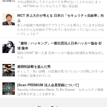
それは朝出社してタイムカードを押せないことからはじまっ
た。NITTAN vs ランサムウェア 戦い全記録
NICT 井上大介が考える 日本の「セキュリティ自給率」向
上
多くの組織で海外製のアプライアンスを導入していますが自分
たちがどんな仕組みで守られているかわかっていないんじゃな
いでしょうか？
「趣味：ハッキング」一般社団法人日本ハッカー協会 杉
浦 隆幸
国内 OSINT 第一人者 日本ハッカー協会の杉浦氏が本気を出し
たら
脆弱性診断を盗んだ男
かくして「良い診断」の定義が気づいたらいつの間にかすっか
り別物に交換されていた
[Scan PREMIUM 法人会員登録について]
Security Information Wants To Be Shared.「セキュリティ情報
は共有されることを欲する」