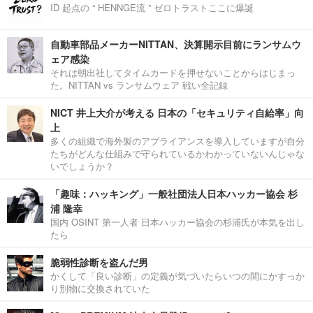
ID 起点の “ HENNGE流 ” ゼロトラストここに爆誕
自動車部品メーカーNITTAN、決算開示目前にランサムウ
ェア感染
それは朝出社してタイムカードを押せないことからはじまっ
た。NITTAN vs ランサムウェア 戦い全記録
NICT 井上大介が考える 日本の「セキュリティ自給率」向
上
多くの組織で海外製のアプライアンスを導入していますが自分
たちがどんな仕組みで守られているかわかっていないんじゃな
いでしょうか？
「趣味：ハッキング」一般社団法人日本ハッカー協会 杉
浦 隆幸
国内 OSINT 第一人者 日本ハッカー協会の杉浦氏が本気を出し
たら
脆弱性診断を盗んだ男
かくして「良い診断」の定義が気づいたらいつの間にかすっか
り別物に交換されていた