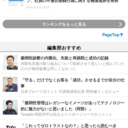
プ、社員の不適切金銭行為に関する補償進捗を発表
2026.8.4(火) 8:05
ランキングをもっと見る
PageTop
編集部おすすめ
脆弱性診断の内製化、失敗と再挑戦と成功の記録
内製化支援の取り組みについて取材させて欲しいと頼んでいた
のだが毎回返事は芳しくなかった
「守る」だけでなくお客を「成功」させるまでが自分の仕
事
日本プルーフポイント 代表取締役社長 野村健インタビュー
「脆弱性管理はレガシーなイメージがあってテクノロジー
的に魅力がないと思いました（阿部）」
Tenable 阿部淳平が語るエクスポージャーマネジメント
「これってゼロトラストなの？」と思ったら読むべき