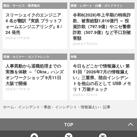
製品・サービス・業界動向
調査・レポート・白書・ガイドライン
スリーシェイクのエンジニア
令和8(2026)年上半期の特殊詐
4 名が翻訳『実践 プラットフ
欺、被害総額1,816億円 ～ 投
ォームエンジニアリング』8 /
資詐欺（797.9億）やニセ警察
24 発売
詐欺（507.9億）など手口別被
害額
2026.8.7 Fri 8:00
2026.8.7 Fri 8:00
研修・セミナー・カンファレンス
特集
人事異動から退職処理までの
今日もどこかで情報漏えい 第
実務を体験 ～「Okta」ハンズ
51回「2026年7月の情報漏え
オンワークショップ 9月11日
い」三重県、陸自インシデン
大阪で開催
トを他山の石として USB メモ
リ 1 万個チェック
2026.8.7 Fri 8:10
2026.8.7 Fri 8:15
記事
ホーム
›
インシデント・事故
›
インシデント・情報漏えい
›
TOP