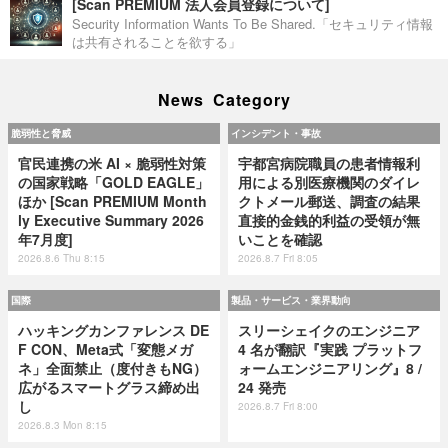
[Scan PREMIUM 法人会員登録について]
Security Information Wants To Be Shared.「セキュリティ情報
は共有されることを欲する」
News Category
脆弱性と脅威
インシデント・事故
官民連携の米 AI × 脆弱性対策
宇都宮病院職員の患者情報利
の国家戦略「GOLD EAGLE」
用による別医療機関のダイレ
ほか [Scan PREMIUM Month
クトメール郵送、調査の結果
ly Executive Summary 2026
直接的金銭的利益の受領が無
年7月度]
いことを確認
2026.8.6 Thu 8:15
2026.8.7 Fri 8:05
国際
製品・サービス・業界動向
ハッキングカンファレンス DE
スリーシェイクのエンジニア
F CON、Meta式「変態メガ
4 名が翻訳『実践 プラットフ
ネ」全面禁止（度付きもNG）
ォームエンジニアリング』8 /
広がるスマートグラス締め出
24 発売
し
2026.8.7 Fri 8:00
2026.8.3 Mon 8:15