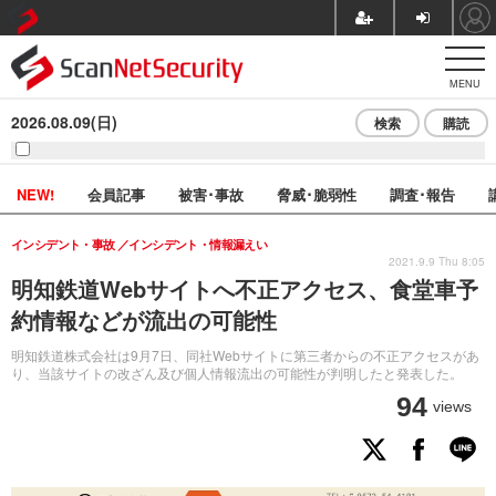
MENU
2026.08.09(日)
検索
購読
NEW!
会員記事
被害･事故
脅威･脆弱性
調査･報告
インシデント・事故
インシデント・情報漏えい
2021.9.9 Thu 8:05
明知鉄道Webサイトへ不正アクセス、食堂車予
約情報などが流出の可能性
明知鉄道株式会社は9月7日、同社Webサイトに第三者からの不正アクセスがあ
り、当該サイトの改ざん及び個人情報流出の可能性が判明したと発表した。
94
views