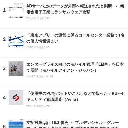
ADサーバ上のデータが外部へ転送されたと判断 ～ 精
電舎電子工業にランサムウェア攻撃
2026.8.7(金) 8:05
「東京アプリ」の運営に係るコールセンター業務で1名
の個人情報漏えい
2026.8.7(金) 8:05
エンタープライズ向けのモバイル管理「EMM」を日本
で展開（モバイルアイアン・ジャパン）
2014.7.22(火) 18:24
「使用中のPCをバットやこぶしなどで殴った」9％--セ
キュリティ意識調査（Avira）
2011.2.10(木) 8:00
支払対象は計 16.3 億円 ～ プルデンシャル・グルー