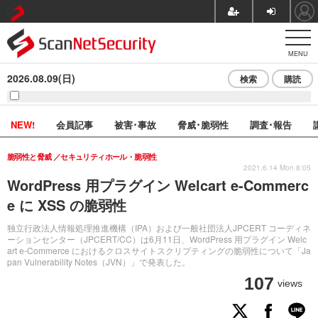
MENU
2026.08.09(日)
検索
購読
NEW!
会員記事
被害･事故
脅威･脆弱性
調査･報告
脆弱性と脅威
セキュリティホール・脆弱性
2021.6.14 Mon 8:05
WordPress 用プラグイン Welcart e-Commerc
e に XSS の脆弱性
独立行政法人情報処理推進機構（IPA）および一般社団法人JPCERT コーディネ
ーションセンター（JPCERT/CC）は6月11日、WordPress 用プラグイン Welc
art e-Commerce におけるクロスサイトスクリプティングの脆弱性について「Ja
pan Vulnerability Notes（JVN）」で発表した。
107
views