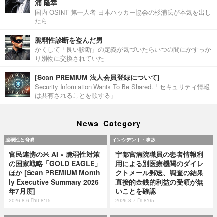
浦 隆幸
国内 OSINT 第一人者 日本ハッカー協会の杉浦氏が本気を出し
たら
脆弱性診断を盗んだ男
かくして「良い診断」の定義が気づいたらいつの間にかすっか
り別物に交換されていた
[Scan PREMIUM 法人会員登録について]
Security Information Wants To Be Shared.「セキュリティ情報
は共有されることを欲する」
News Category
脆弱性と脅威
インシデント・事故
官民連携の米 AI × 脆弱性対策
宇都宮病院職員の患者情報利
の国家戦略「GOLD EAGLE」
用による別医療機関のダイレ
ほか [Scan PREMIUM Month
クトメール郵送、調査の結果
ly Executive Summary 2026
直接的金銭的利益の受領が無
年7月度]
いことを確認
2026.8.6 Thu 8:15
2026.8.7 Fri 8:05