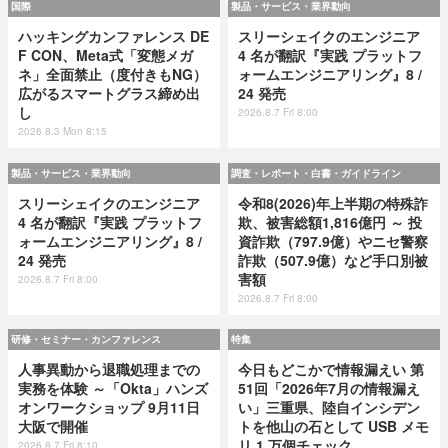
国際
製品・サービス・業界動向
ハッキングカンファレンス DE
スリーシェイクのエンジニア
F CON、Meta式「変態メガ
4 名が翻訳『実践 プラットフ
ネ」全面禁止（度付きもNG）
ォームエンジニアリング』8 /
広がるスマートグラス締め出
24 発売
し
2026.8.7 Fri 8:00
2026.8.3 Mon 8:15
製品・サービス・業界動向
調査・レポート・白書・ガイドライン
スリーシェイクのエンジニア
令和8(2026)年上半期の特殊詐
4 名が翻訳『実践 プラットフ
欺、被害総額1,816億円 ～ 投
ォームエンジニアリング』8 /
資詐欺（797.9億）やニセ警察
24 発売
詐欺（507.9億）など手口別被
害額
2026.8.7 Fri 8:00
2026.8.7 Fri 8:00
研修・セミナー・カンファレンス
特集
人事異動から退職処理までの
今日もどこかで情報漏えい 第
実務を体験 ～「Okta」ハンズ
51回「2026年7月の情報漏え
オンワークショップ 9月11日
い」三重県、陸自インシデン
大阪で開催
トを他山の石として USB メモ
リ 1 万個チェック
2026.8.7 Fri 8:10