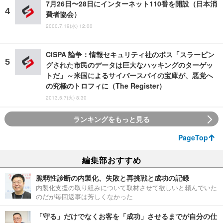
7月26日〜28日にインターネット110番を開設（日本消
費者協会）
2000.7.19(水) 12:00
CISPA 論争：情報セキュリティ社のボス「スラーピン
グされた市民のデータは巨大なハッキングのターゲッ
トだ」～米国によるサイバースパイの宝庫が、悪党へ
の究極のトロフィに（The Register）
2013.5.7(火) 8:30
ランキングをもっと見る
PageTop
編集部おすすめ
脆弱性診断の内製化、失敗と再挑戦と成功の記録
内製化支援の取り組みについて取材させて欲しいと頼んでいた
のだが毎回返事は芳しくなかった
「守る」だけでなくお客を「成功」させるまでが自分の仕