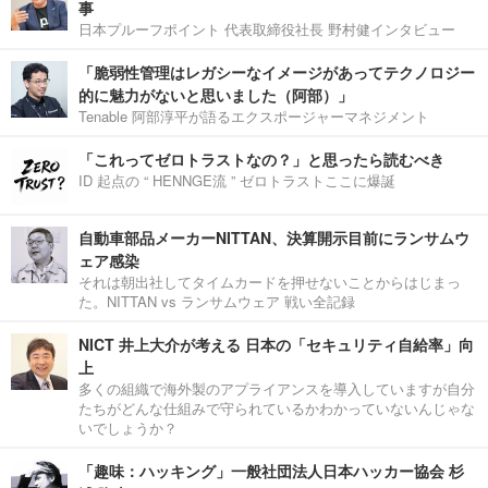
事
日本プルーフポイント 代表取締役社長 野村健インタビュー
「脆弱性管理はレガシーなイメージがあってテクノロジー
的に魅力がないと思いました（阿部）」
Tenable 阿部淳平が語るエクスポージャーマネジメント
「これってゼロトラストなの？」と思ったら読むべき
ID 起点の “ HENNGE流 ” ゼロトラストここに爆誕
自動車部品メーカーNITTAN、決算開示目前にランサムウ
ェア感染
それは朝出社してタイムカードを押せないことからはじまっ
た。NITTAN vs ランサムウェア 戦い全記録
NICT 井上大介が考える 日本の「セキュリティ自給率」向
上
多くの組織で海外製のアプライアンスを導入していますが自分
たちがどんな仕組みで守られているかわかっていないんじゃな
いでしょうか？
「趣味：ハッキング」一般社団法人日本ハッカー協会 杉