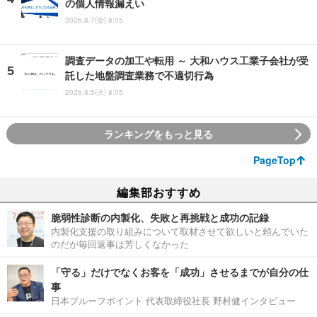
の個人情報漏えい
2026.8.7(金) 8:05
調査データの加工や転用 ～ 大和ハウス工業子会社が受
託した地盤調査業務で不適切行為
2026.8.5(水) 8:05
ランキングをもっと見る
PageTop
編集部おすすめ
脆弱性診断の内製化、失敗と再挑戦と成功の記録
内製化支援の取り組みについて取材させて欲しいと頼んでいた
のだが毎回返事は芳しくなかった
「守る」だけでなくお客を「成功」させるまでが自分の仕
事
日本プルーフポイント 代表取締役社長 野村健インタビュー