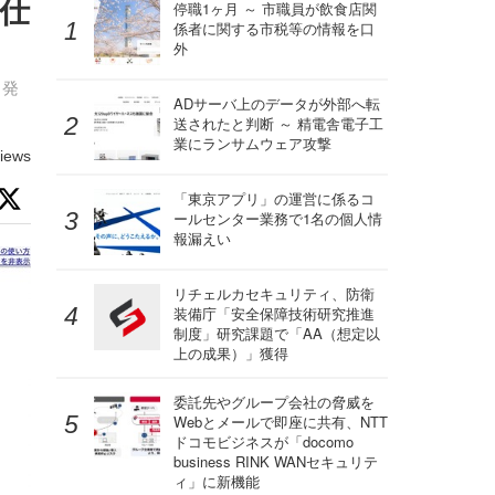
仕
停職1ヶ月 ～ 市職員が飲食店関
係者に関する市税等の情報を口
外
と発
ADサーバ上のデータが外部へ転
送されたと判断 ～ 精電舎電子工
業にランサムウェア攻撃
iews
「東京アプリ」の運営に係るコ
ールセンター業務で1名の個人情
報漏えい
リチェルカセキュリティ、防衛
装備庁「安全保障技術研究推進
制度」研究課題で「AA（想定以
上の成果）」獲得
委託先やグループ会社の脅威を
Webとメールで即座に共有、NTT
ドコモビジネスが「docomo
business RINK WANセキュリテ
ィ」に新機能