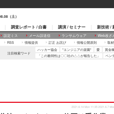
.08.08（土）
調査レポート / 白書
講演 / セミナー
新技術 /
設定ミス
メール誤送信
ランサムウェア
Web改ざ
RSS
情報提供
訂正 お詫び
情報公開原則
取材
ハッカー協会
"エンジニアの楽園"
愛
賞金
注目検索ワード
「この脆弱性は〇〇社の△△が報告した」
ペン
2021.6.14 Mon 11:35
2021.6.7 Mo