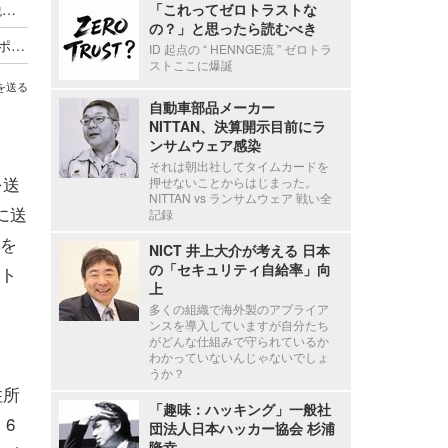
停職1ヶ月 ～ 市職員が飲食店関係者に関する市税等の情報を口外
「これってゼロトラストな
の？」と思ったら読むべき
海外貨物検査と契約する有機JAS認証審査員がサポート詐欺被害
ID 起点の “ HENNGE流 ” ゼロトラ
ストここに爆誕
を送る
自動車部品メーカー
NITTAN、決算開示目前にラ
ンサムウェア感染
それは朝出社してタイムカードを
を送
押せないことからはじまった。
NITTAN vs ランサムウェア 戦い全
に送
記録
所を
NICT 井上大介が考える 日本
の「セキュリティ自給率」向
スト
上
多くの組織で海外製のアプライア
ンスを導入していますが自分たち
がどんな仕組みで守られているか
わかっていないんじゃないでしょ
うか？
住所
「趣味：ハッキング」一般社
6
団法人日本ハッカー協会 杉浦
隆幸