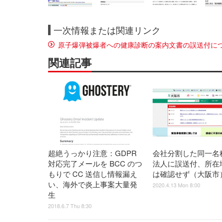
一次情報または関連リンク
原子爆弾被爆者への健康診断の案内文書の誤送付に
関連記事
超絶うっかり注意：GDPR
会社分割した同一名
対応完了メールを BCC のつ
法人に誤送付、所在
もりで CC 送信し情報漏え
は確認せず（大阪市
い、海外で炎上事案大量発
2020.4.13 Mon 8:00
生
2018.6.7 Thu 8:30