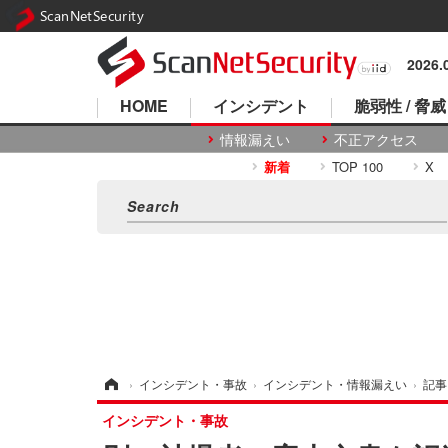
ScanNetSecurity
2026
HOME
インシデント
脆弱性 / 脅威
情報漏えい
不正アクセス
新着
TOP 100
X
ホーム
›
インシデント・事故
›
インシデント・情報漏えい
›
記事
インシデント・事故