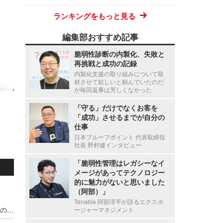
ランキングをもっと見る
編集部おすすめ記事
脆弱性診断の内製化、失敗と
再挑戦と成功の記録
内製化支援の取り組みについて取
材させて欲しいと頼んでいたのだ
が毎回返事は芳しくなかった
「守る」だけでなくお客を
「成功」させるまでが自分の
仕事
日本プルーフポイント 代表取締役
社長 野村健インタビュー
「脆弱性管理はレガシーなイ
メージがあってテクノロジー
的に魅力がないと思いました
（阿部）」
Tenable 阿部淳平が語るエクスポ
宇都宮病院職員の患者情報利用による別医療機関のダイレクトメール郵送、調査の結果 直接的金銭的利益の受領が無いことを確認
ージャーマネジメント