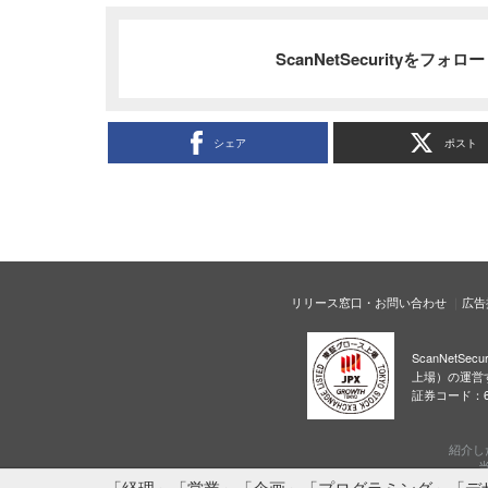
ScanNetSecurityをフォ
シェア
ポスト
リリース窓口・お問い合わせ
広告
ScanNetS
上場）の運営
証券コード：6
紹介し
当
「経理」「営業」「企画」「プログラミング」「デ