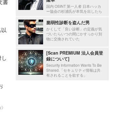
文書
国内 OSINT 第一人者 日本ハッカ
ー協会の杉浦氏が本気を出したら
脆弱性診断を盗んだ男
名以
かくして「良い診断」の定義が気
づいたらいつの間にかすっかり別
物に交換されていた
[Scan PREMIUM 法人会員登
付し
録について]
Security Information Wants To Be
Shared.「セキュリティ情報は共
有されることを欲する」
お
ty》