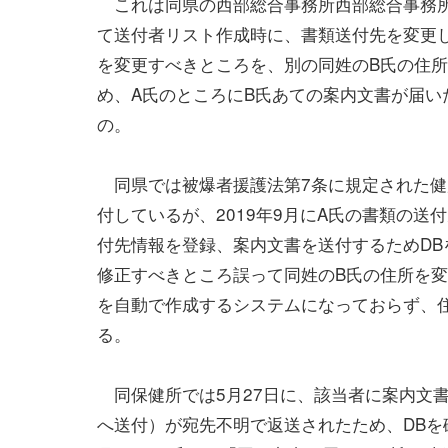
これは同県の西部総合事務所西部総合事務
て送付者リスト作成時に、書類送付先を変更
を変更すべきところを、別の同姓のB氏の住
め、A氏のところにB氏あての案内文書が届い
の。
同県では被爆者援護法第7条に規定された健
付しているが、2019年9月にA氏の書類の
付先情報を登録、案内文書を送付するためDB
修正すべきところ誤って同姓のB氏の住所を変
を自動で作成するシステムになっておらず、
る。
同保健所では5月27日に、該当者に案内文書
へ送付）が宛先不明で返送されたため、DBを