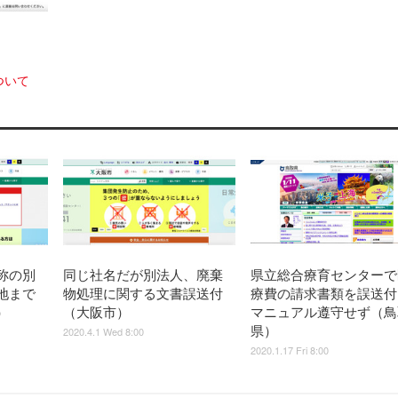
ついて
称の別
同じ社名だが別法人、廃棄
県立総合療育センターで
地まで
物処理に関する文書誤送付
療費の請求書類を誤送付
）
（大阪市）
マニュアル遵守せず（鳥
県）
2020.4.1 Wed 8:00
2020.1.17 Fri 8:00