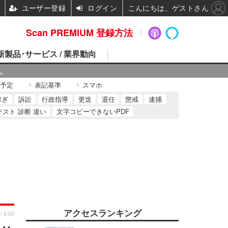
ユーザー登録
ログイン
こんにちは、ゲストさん
Scan PREMIUM 登録方法
 新製品･サービス / 業界動向
ん
予定
表記基準
スマホ
稼ぎ
訴訟
行政指導
更迭
退任
懲戒
逮捕
テスト 診断 違い
文字コピーできないPDF
アクセスランキング
n 8:00