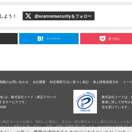
ローしよう！
@scannetsecurityをフォロー
ブックマーク
後で読む
掲載のお問い合わせ
会社概要
特定商取引法に基づく表記
個人情報保護方針
イー
ecurity は、株式会社イード（東証グロース
株式会社イードは、
するサービスです。
業者に対して付与さ
038
定を受けています。
た商品/サービスを購入、契約した場合に、売上の一部が弊社サイトに還元されることがあ
サイトに掲載の記事・見出し・写真・画像の無断転載を禁じます。Copyright © 2026 IID, In
ザイン」と並ぶ、事業で成功するためのビジネスセンスが「セキュ