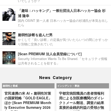
いでしょうか？
「趣味：ハッキング」一般社団法人日本ハッカー協会 杉
浦 隆幸
国内 OSINT 第一人者 日本ハッカー協会の杉浦氏が本気を出し
たら
脆弱性診断を盗んだ男
かくして「良い診断」の定義が気づいたらいつの間にかすっか
り別物に交換されていた
[Scan PREMIUM 法人会員登録について]
Security Information Wants To Be Shared.「セキュリティ情報
は共有されることを欲する」
News Category
脆弱性と脅威
インシデント・事故
官民連携の米 AI × 脆弱性対策
宇都宮病院職員の患者情報利
の国家戦略「GOLD EAGLE」
用による別医療機関のダイレ
ほか [Scan PREMIUM Month
クトメール郵送、調査の結果
ly Executive Summary 2026
直接的金銭的利益の受領が無