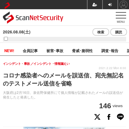
MENU
2026.08.08(土)
検索
購読
NEW!
会員記事
被害･事故
脅威･脆弱性
調査･報告
インシデント・事故
インシデント・情報漏えい
2021.2.22 Mon 8:00
コロナ感染者へのメールを誤送信、宛先無記名
のテストメール送信を省略
大阪府は2月16日、泉佐野保健所にて個人情報が記載されたメールの誤送信が
発生したと発表した。
146
views