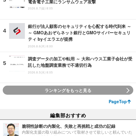
電舎電子工業にランサムウェア攻撃
2026.8.7(金) 8:05
銀行が法人顧客のセキュリティを心配する時代到来 ～
～ GMOあおぞらネット銀行とGMOサイバーセキュリ
ティ byイエラエが提携
2026.8.6(木) 8:00
調査データの加工や転用 ～ 大和ハウス工業子会社が受
託した地盤調査業務で不適切行為
2026.8.5(水) 8:05
ランキングをもっと見る
PageTop
編集部おすすめ
脆弱性診断の内製化、失敗と再挑戦と成功の記録
内製化支援の取り組みについて取材させて欲しいと頼んでいた