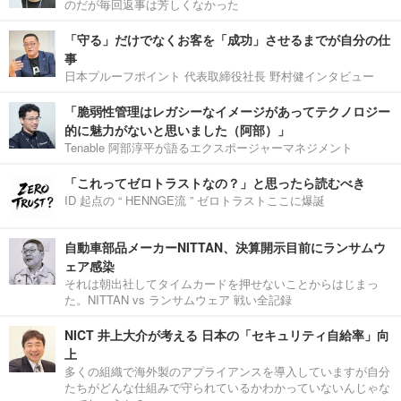
のだが毎回返事は芳しくなかった
「守る」だけでなくお客を「成功」させるまでが自分の仕
事
日本プルーフポイント 代表取締役社長 野村健インタビュー
「脆弱性管理はレガシーなイメージがあってテクノロジー
的に魅力がないと思いました（阿部）」
Tenable 阿部淳平が語るエクスポージャーマネジメント
「これってゼロトラストなの？」と思ったら読むべき
ID 起点の “ HENNGE流 ” ゼロトラストここに爆誕
自動車部品メーカーNITTAN、決算開示目前にランサムウ
ェア感染
それは朝出社してタイムカードを押せないことからはじまっ
た。NITTAN vs ランサムウェア 戦い全記録
NICT 井上大介が考える 日本の「セキュリティ自給率」向
上
多くの組織で海外製のアプライアンスを導入していますが自分
たちがどんな仕組みで守られているかわかっていないんじゃな