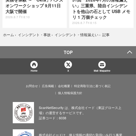
オンワークショップ 9月11日
い」三重県、陸自インシデン
大阪で開催
トを他山の石として USB メモ
リ 1 万個チェック
2026.8.7 Fri 8:10
2026.8.7 Fri 8:15
記事
ホーム
›
インシデント・事故
›
インシデント・情報漏えい
›
TOP
Home
X
Mail Magazine
お問合せ
広告掲載
会社概要
特定商取引法に基づく表記
個人情報保護方針
ScanNetSecurity は、株式会社イード（東証グロース上
場）の運営するサービスです。
証券コード：6038
株式会社イードは、個人情報の適切な取扱いを行う事業