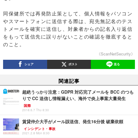
同保健所では再発防止策として、個人情報をパソコン
やスマートフォンに送信する際は、宛先無記名のテス
トメールを確実に送信し、対象者からの記名入り返信
をもって送信先に誤りがないことの確認を徹底すると
のこと。
《ScanNetSecurity》
シェア
ポスト
送る
関連記事
超絶うっかり注意：GDPR 対応完了メールを BCC のつも
りで CC 送信し情報漏えい、海外で炎上事案大量発生
国際
2018.6.7 Thu 8:30
賃貸仲介大手がメール誤送信、発生16分後 破棄依頼
インシデント・事故
2021.2.8 Mon 8:00