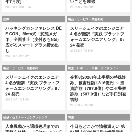
年7月度]
いことを確認
2026.8.6 Thu 8:15
2026.8.7 Fri 8:05
国際
製品・サービス・業界動向
ハッキングカンファレンス DE
スリーシェイクのエンジニア
F CON、Meta式「変態メガ
4 名が翻訳『実践 プラットフ
ネ」全面禁止（度付きもNG）
ォームエンジニアリング』8 /
広がるスマートグラス締め出
24 発売
し
2026.8.7 Fri 8:00
2026.8.3 Mon 8:15
製品・サービス・業界動向
調査・レポート・白書・ガイドライン
スリーシェイクのエンジニア
令和8(2026)年上半期の特殊詐
4 名が翻訳『実践 プラットフ
欺、被害総額1,816億円 ～ 投
ォームエンジニアリング』8 /
資詐欺（797.9億）やニセ警察
24 発売
詐欺（507.9億）など手口別被
害額
2026.8.7 Fri 8:00
2026.8.7 Fri 8:00
研修・セミナー・カンファレンス
特集
人事異動から退職処理までの
今日もどこかで情報漏えい 第
実務を体験 ～「Okta」ハンズ
51回「2026年7月の情報漏え