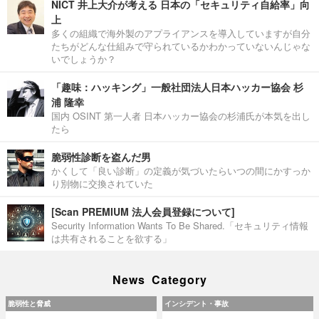
NICT 井上大介が考える 日本の「セキュリティ自給率」向
上
多くの組織で海外製のアプライアンスを導入していますが自分
たちがどんな仕組みで守られているかわかっていないんじゃな
いでしょうか？
「趣味：ハッキング」一般社団法人日本ハッカー協会 杉
浦 隆幸
国内 OSINT 第一人者 日本ハッカー協会の杉浦氏が本気を出し
たら
脆弱性診断を盗んだ男
かくして「良い診断」の定義が気づいたらいつの間にかすっか
り別物に交換されていた
[Scan PREMIUM 法人会員登録について]
Security Information Wants To Be Shared.「セキュリティ情報
は共有されることを欲する」
News Category
脆弱性と脅威
インシデント・事故