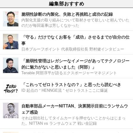
編集部おすすめ
脆弱性診断の内製化、失敗と再挑戦と成功の記録
内製化支援の取り組みについて取材させて欲しいと頼んでいた
のだが毎回返事は芳しくなかった
「守る」だけでなくお客を「成功」させるまでが自分の仕
事
日本プルーフポイント 代表取締役社長 野村健インタビュー
「脆弱性管理はレガシーなイメージがあってテクノロジー
的に魅力がないと思いました（阿部）」
Tenable 阿部淳平が語るエクスポージャーマネジメント
「これってゼロトラストなの？」と思ったら読むべき
ID 起点の “ HENNGE流 ” ゼロトラストここに爆誕
自動車部品メーカーNITTAN、決算開示目前にランサムウ
ェア感染
それは朝出社してタイムカードを押せないことからはじまっ
た。NITTAN vs ランサムウェア 戦い全記録