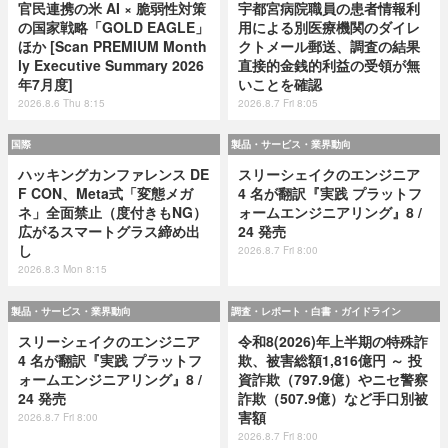
官民連携の米 AI × 脆弱性対策
宇都宮病院職員の患者情報利
の国家戦略「GOLD EAGLE」
用による別医療機関のダイレ
ほか [Scan PREMIUM Month
クトメール郵送、調査の結果
ly Executive Summary 2026
直接的金銭的利益の受領が無
年7月度]
いことを確認
2026.8.6 Thu 8:15
2026.8.7 Fri 8:05
国際
製品・サービス・業界動向
ハッキングカンファレンス DE
スリーシェイクのエンジニア
F CON、Meta式「変態メガ
4 名が翻訳『実践 プラットフ
ネ」全面禁止（度付きもNG）
ォームエンジニアリング』8 /
広がるスマートグラス締め出
24 発売
し
2026.8.7 Fri 8:00
2026.8.3 Mon 8:15
製品・サービス・業界動向
調査・レポート・白書・ガイドライン
スリーシェイクのエンジニア
令和8(2026)年上半期の特殊詐
4 名が翻訳『実践 プラットフ
欺、被害総額1,816億円 ～ 投
ォームエンジニアリング』8 /
資詐欺（797.9億）やニセ警察
24 発売
詐欺（507.9億）など手口別被
害額
2026.8.7 Fri 8:00
2026.8.7 Fri 8:00