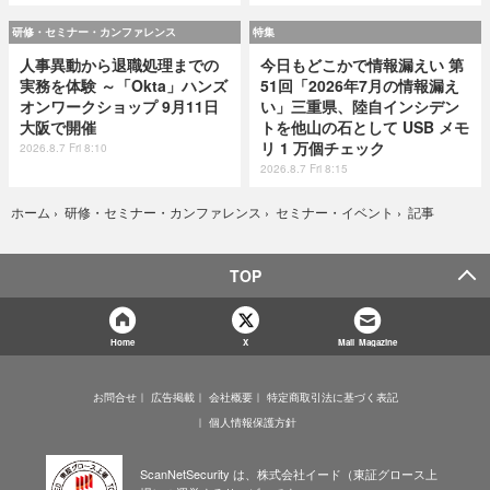
研修・セミナー・カンファレンス
特集
人事異動から退職処理までの
今日もどこかで情報漏えい 第
実務を体験 ～「Okta」ハンズ
51回「2026年7月の情報漏え
オンワークショップ 9月11日
い」三重県、陸自インシデン
大阪で開催
トを他山の石として USB メモ
リ 1 万個チェック
2026.8.7 Fri 8:10
2026.8.7 Fri 8:15
記事
ホーム
›
研修・セミナー・カンファレンス
›
セミナー・イベント
›
TOP
Home
X
Mail Magazine
お問合せ
広告掲載
会社概要
特定商取引法に基づく表記
個人情報保護方針
ScanNetSecurity は、株式会社イード（東証グロース上