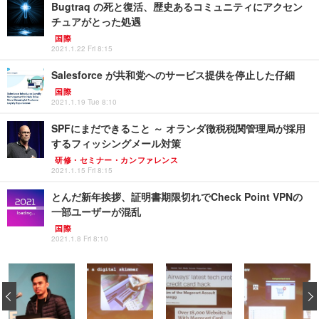
Bugtraq の死と復活、歴史あるコミュニティにアクセン
チュアがとった処遇
国際
2021.1.22 Fri 8:15
Salesforce が共和党へのサービス提供を停止した仔細
国際
2021.1.19 Tue 8:10
SPFにまだできること ～ オランダ徴税税関管理局が採用
するフィッシングメール対策
研修・セミナー・カンファレンス
2021.1.15 Fri 8:15
とんだ新年挨拶、証明書期限切れでCheck Point VPNの
一部ユーザーが混乱
国際
2021.1.8 Fri 8:10
‹