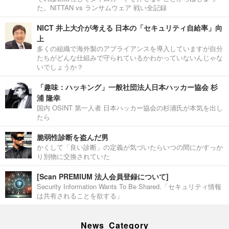
た。NITTAN vs ランサムウェア 戦い全記録
NICT 井上大介が考える 日本の「セキュリティ自給率」向
上
多くの組織で海外製のアプライアンスを導入していますが自分
たちがどんな仕組みで守られているかわかっていないんじゃな
いでしょうか？
「趣味：ハッキング」一般社団法人日本ハッカー協会 杉
浦 隆幸
国内 OSINT 第一人者 日本ハッカー協会の杉浦氏が本気を出し
たら
脆弱性診断を盗んだ男
かくして「良い診断」の定義が気づいたらいつの間にかすっか
り別物に交換されていた
[Scan PREMIUM 法人会員登録について]
Security Information Wants To Be Shared.「セキュリティ情報
は共有されることを欲する」
News Category