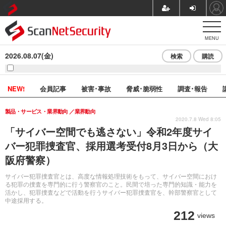
MENU
2026.08.07(金)
検索
購読
NEW!
会員記事
被害･事故
脅威･脆弱性
調査･報告
製品・サービス・業界動向
業界動向
2020.7.8 Wed 8:05
「サイバー空間でも逃さない」令和2年度サイ
バー犯罪捜査官、採用選考受付8月3日から（大
阪府警察）
サイバー犯罪捜査官とは、高度な情報処理技術をもって、サイバー空間におけ
る犯罪の捜査を専門的に行う警察官のこと。民間で培った専門的知識・能力を
活かし、犯罪捜査などで活動を行うサイバー犯罪捜査官を、幹部警察官として
中途採用する。
212
views