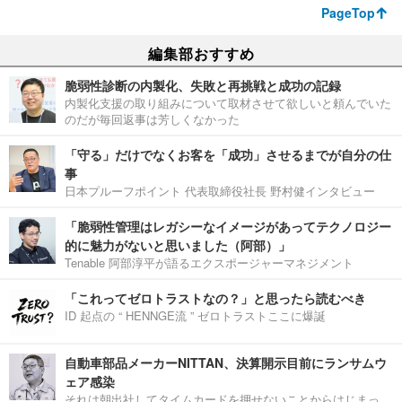
PageTop
編集部おすすめ
脆弱性診断の内製化、失敗と再挑戦と成功の記録
内製化支援の取り組みについて取材させて欲しいと頼んでいた
のだが毎回返事は芳しくなかった
「守る」だけでなくお客を「成功」させるまでが自分の仕
事
日本プルーフポイント 代表取締役社長 野村健インタビュー
「脆弱性管理はレガシーなイメージがあってテクノロジー
的に魅力がないと思いました（阿部）」
Tenable 阿部淳平が語るエクスポージャーマネジメント
「これってゼロトラストなの？」と思ったら読むべき
ID 起点の “ HENNGE流 ” ゼロトラストここに爆誕
自動車部品メーカーNITTAN、決算開示目前にランサムウ
ェア感染
それは朝出社してタイムカードを押せないことからはじまっ