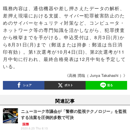
職務内容は、通信機器や差し押さえたデータの解析、
差押え現場における支援、サイバー犯罪被害防止のた
めのサイバーセキュリティ対策など、コンピュータ・
ネットワーク等の専門知識を活かしながら、犯罪捜査
から検挙までを手がける。申込受付は、8月3日(月)か
ら8月31日(月)まで（郵送または持参：郵送は当日消
印有効）。第1次選考が10月4日(日)、第2次選考が11
月中旬に行われ、最終合格発表は12月中旬を予定して
いる。
《高橋 潤哉（ Junya Takahashi ）》
シェア
ポスト
送る
関連記事
ニューヨーク市議会が「警察の監視テクノロジー」を監視
する法案を圧倒的多数で可決
国際
2020.6.25 Thu 8:15