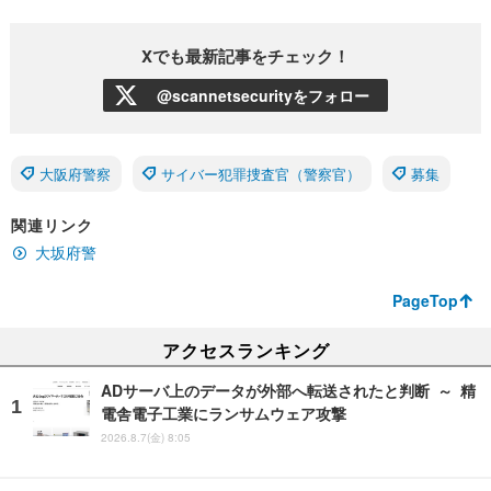
Xでも最新記事をチェック！
@scannetsecurityをフォロー
大阪府警察
サイバー犯罪捜査官（警察官）
募集
関連リンク
大坂府警
PageTop
アクセスランキング
ADサーバ上のデータが外部へ転送されたと判断 ～ 精
電舎電子工業にランサムウェア攻撃
2026.8.7(金) 8:05