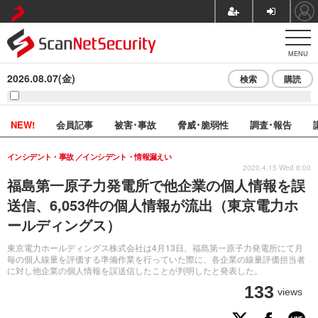
MENU
2026.08.07(金)
検索
購読
NEW!
会員記事
被害･事故
脅威･脆弱性
調査･報告
インシデント・事故
インシデント・情報漏えい
2020.4.15 Wed 8:00
福島第一原子力発電所で他企業の個人情報を誤
送信、6,053件の個人情報が流出（東京電力ホ
ールディングス）
東京電力ホールディングス株式会社は4月13日、福島第一原子力発電所にて月
毎の個人線量を評価する準備作業を行っていた際に、各企業の線量評価担当者
に対し他企業の個人情報を誤送信したことが判明したと発表した。
133
views