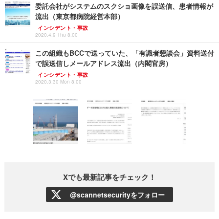
委託会社がシステムのスクショ画像を誤送信、患者情報が
流出（東京都病院経営本部）
インシデント・事故
2020.4.9 Thu 8:00
この組織もBCCで送っていた、「有識者懇談会」資料送付
で誤送信しメールアドレス流出（内閣官房）
インシデント・事故
2020.3.30 Mon 8:00
Xでも最新記事をチェック！
@scannetsecurityをフォロー