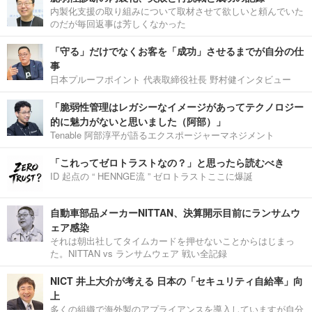
内製化支援の取り組みについて取材させて欲しいと頼んでいた
のだが毎回返事は芳しくなかった
「守る」だけでなくお客を「成功」させるまでが自分の仕
事
日本プルーフポイント 代表取締役社長 野村健インタビュー
「脆弱性管理はレガシーなイメージがあってテクノロジー
的に魅力がないと思いました（阿部）」
Tenable 阿部淳平が語るエクスポージャーマネジメント
「これってゼロトラストなの？」と思ったら読むべき
ID 起点の “ HENNGE流 ” ゼロトラストここに爆誕
自動車部品メーカーNITTAN、決算開示目前にランサムウ
ェア感染
それは朝出社してタイムカードを押せないことからはじまっ
た。NITTAN vs ランサムウェア 戦い全記録
NICT 井上大介が考える 日本の「セキュリティ自給率」向
上
多くの組織で海外製のアプライアンスを導入していますが自分