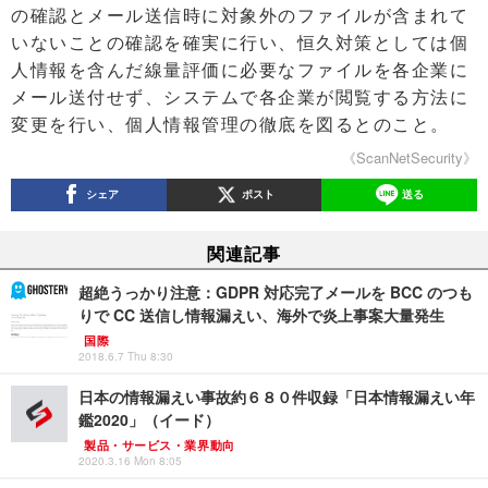
の確認とメール送信時に対象外のファイルが含まれて
いないことの確認を確実に行い、恒久対策としては個
人情報を含んだ線量評価に必要なファイルを各企業に
メール送付せず、システムで各企業が閲覧する方法に
変更を行い、個人情報管理の徹底を図るとのこと。
《ScanNetSecurity》
シェア
ポスト
送る
関連記事
超絶うっかり注意：GDPR 対応完了メールを BCC のつも
りで CC 送信し情報漏えい、海外で炎上事案大量発生
国際
2018.6.7 Thu 8:30
日本の情報漏えい事故約６８０件収録「日本情報漏えい年
鑑2020」（イード）
製品・サービス・業界動向
2020.3.16 Mon 8:05