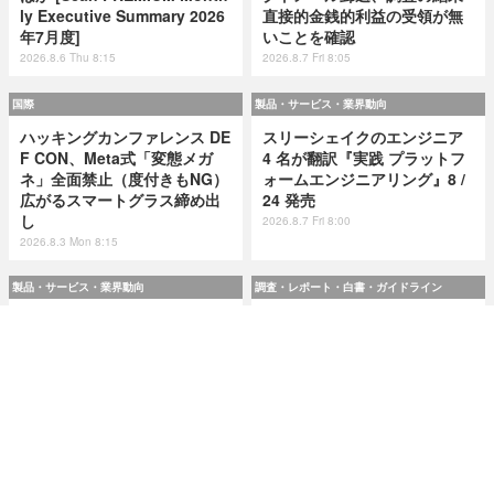
ly Executive Summary 2026
直接的金銭的利益の受領が無
年7月度]
いことを確認
2026.8.6 Thu 8:15
2026.8.7 Fri 8:05
国際
製品・サービス・業界動向
ハッキングカンファレンス DE
スリーシェイクのエンジニア
F CON、Meta式「変態メガ
4 名が翻訳『実践 プラットフ
ネ」全面禁止（度付きもNG）
ォームエンジニアリング』8 /
広がるスマートグラス締め出
24 発売
し
2026.8.7 Fri 8:00
2026.8.3 Mon 8:15
製品・サービス・業界動向
調査・レポート・白書・ガイドライン
スリーシェイクのエンジニア
令和8(2026)年上半期の特殊詐
4 名が翻訳『実践 プラットフ
欺、被害総額1,816億円 ～ 投
ォームエンジニアリング』8 /
資詐欺（797.9億）やニセ警察
24 発売
詐欺（507.9億）など手口別被
害額
2026.8.7 Fri 8:00
2026.8.7 Fri 8:00
研修・セミナー・カンファレンス
特集