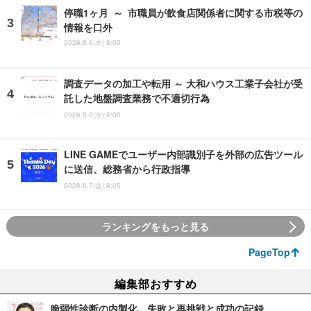
停職1ヶ月 ～ 市職員が飲食店関係者に関する市税等の
情報を口外
2026.8.6(木) 8:05
調査データの加工や転用 ～ 大和ハウス工業子会社が受
託した地盤調査業務で不適切行為
2026.8.5(水) 8:05
LINE GAMEでユーザー内部識別子を外部の広告ツール
に送信、総務省から行政指導
2026.8.7(金) 8:05
ランキングをもっと見る
PageTop
編集部おすすめ
脆弱性診断の内製化、失敗と再挑戦と成功の記録