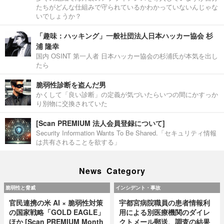
たちがどんな仕組みで守られているかわかっていないんじゃな
いでしょうか？
「趣味：ハッキング」一般社団法人日本ハッカー協会 杉
浦 隆幸
国内 OSINT 第一人者 日本ハッカー協会の杉浦氏が本気を出し
たら
脆弱性診断を盗んだ男
かくして「良い診断」の定義が気づいたらいつの間にかすっか
り別物に交換されていた
[Scan PREMIUM 法人会員登録について]
Security Information Wants To Be Shared.「セキュリティ情報
は共有されることを欲する」
News Category
脆弱性と脅威
インシデント・事故
官民連携の米 AI × 脆弱性対策
宇都宮病院職員の患者情報利
の国家戦略「GOLD EAGLE」
用による別医療機関のダイレ
ほか [Scan PREMIUM Month
クトメール郵送、調査の結果