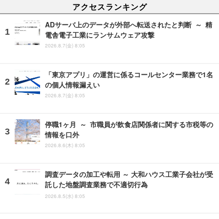
アクセスランキング
ADサーバ上のデータが外部へ転送されたと判断 ～ 精
電舎電子工業にランサムウェア攻撃
2026.8.7(金) 8:05
「東京アプリ」の運営に係るコールセンター業務で1名
の個人情報漏えい
2026.8.7(金) 8:05
停職1ヶ月 ～ 市職員が飲食店関係者に関する市税等の
情報を口外
2026.8.6(木) 8:05
調査データの加工や転用 ～ 大和ハウス工業子会社が受
託した地盤調査業務で不適切行為
2026.8.5(水) 8:05