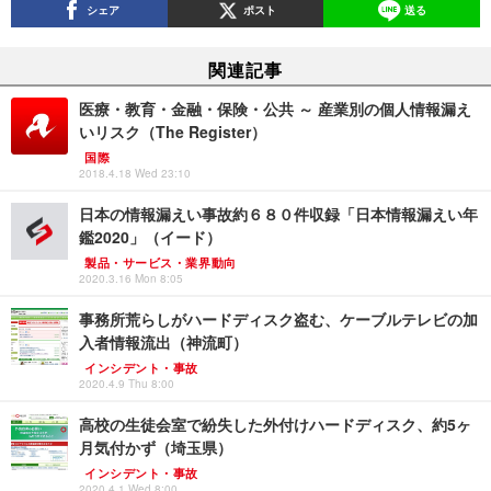
シェア
ポスト
送る
関連記事
医療・教育・金融・保険・公共 ～ 産業別の個人情報漏え
いリスク（The Register）
国際
2018.4.18 Wed 23:10
日本の情報漏えい事故約６８０件収録「日本情報漏えい年
鑑2020」（イード）
製品・サービス・業界動向
2020.3.16 Mon 8:05
事務所荒らしがハードディスク盗む、ケーブルテレビの加
入者情報流出（神流町）
インシデント・事故
2020.4.9 Thu 8:00
高校の生徒会室で紛失した外付けハードディスク、約5ヶ
月気付かず（埼玉県）
インシデント・事故
2020.4.1 Wed 8:00