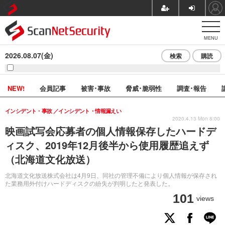
MENU
2026.08.07(金)
検索
購読
NEW!
会員記事
被害･事故
脅威･脆弱性
調査･報告
インシデント・事故
インシデント・情報漏えい
2020.4.13 Mon 8:00
映画試写会応募者の個人情報保存したハードデ
ィスク、2019年12月後半から使用履歴追えず
（北海道文化放送）
北海道文化放送株式会社は4月9日、同社の管理不備により個人情報が保存され
た業務用外付けハードディスクの紛失が判明したと発表した。
101
views