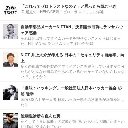
「これってゼロトラストなの？」と思ったら読むべき
ID 起点の “ HENNGE流 ” ゼロトラストここに爆誕
自動車部品メーカーNITTAN、決算開示目前にランサムウ
ェア感染
それは朝出社してタイムカードを押せないことからはじまっ
た。NITTAN vs ランサムウェア 戦い全記録
NICT 井上大介が考える 日本の「セキュリティ自給率」向
上
多くの組織で海外製のアプライアンスを導入していますが自分
たちがどんな仕組みで守られているかわかっていないんじゃな
いでしょうか？
「趣味：ハッキング」一般社団法人日本ハッカー協会 杉
浦 隆幸
国内 OSINT 第一人者 日本ハッカー協会の杉浦氏が本気を出し
たら
脆弱性診断を盗んだ男
かくして「良い診断」の定義が気づいたらいつの間にかすっか
り別物に交換されていた