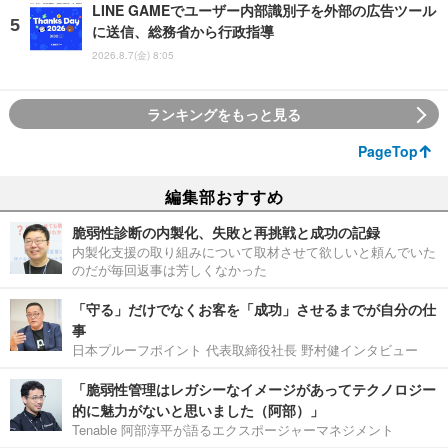
LINE GAMEでユーザー内部識別子を外部の広告ツール
に送信、総務省から行政指導
2026.8.7(金) 8:05
ランキングをもっと見る
PageTop
編集部おすすめ
脆弱性診断の内製化、失敗と再挑戦と成功の記録
内製化支援の取り組みについて取材させて欲しいと頼んでいた
のだが毎回返事は芳しくなかった
「守る」だけでなくお客を「成功」させるまでが自分の仕
事
日本プルーフポイント 代表取締役社長 野村健インタビュー
「脆弱性管理はレガシーなイメージがあってテクノロジー
的に魅力がないと思いました（阿部）」
Tenable 阿部淳平が語るエクスポージャーマネジメント