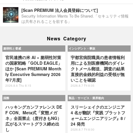
[Scan PREMIUM 法人会員登録について]
Security Information Wants To Be Shared.「セキュリティ情報
は共有されることを欲する」
News Category
脆弱性と脅威
インシデント・事故
官民連携の米 AI × 脆弱性対策
宇都宮病院職員の患者情報利
の国家戦略「GOLD EAGLE」
用による別医療機関のダイレ
ほか [Scan PREMIUM Month
クトメール郵送、調査の結果
ly Executive Summary 2026
直接的金銭的利益の受領が無
年7月度]
いことを確認
2026.8.6 Thu 8:15
2026.8.7 Fri 8:05
国際
製品・サービス・業界動向
ハッキングカンファレンス DE
スリーシェイクのエンジニア
F CON、Meta式「変態メガ
4 名が翻訳『実践 プラットフ
ネ」全面禁止（度付きもNG）
ォームエンジニアリング』8 /
広がるスマートグラス締め出
24 発売
し
2026.8.7 Fri 8:00