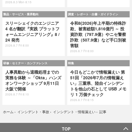
2026.8.3 Mon 8:15
製品・サービス・業界動向
調査・レポート・白書・ガイドライン
スリーシェイクのエンジニア
令和8(2026)年上半期の特殊詐
4 名が翻訳『実践 プラットフ
欺、被害総額1,816億円 ～ 投
ォームエンジニアリング』8 /
資詐欺（797.9億）やニセ警察
24 発売
詐欺（507.9億）など手口別被
害額
2026.8.7 Fri 8:00
2026.8.7 Fri 8:00
研修・セミナー・カンファレンス
特集
人事異動から退職処理までの
今日もどこかで情報漏えい 第
実務を体験 ～「Okta」ハンズ
51回「2026年7月の情報漏え
オンワークショップ 9月11日
い」三重県、陸自インシデン
大阪で開催
トを他山の石として USB メモ
リ 1 万個チェック
2026.8.7 Fri 8:10
2026.8.7 Fri 8:15
記事
ホーム
›
インシデント・事故
›
インシデント・情報漏えい
›
TOP