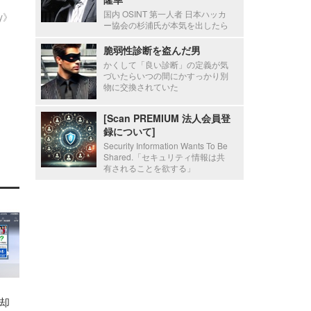
国内 OSINT 第一人者 日本ハッカ
ty》
ー協会の杉浦氏が本気を出したら
脆弱性診断を盗んだ男
かくして「良い診断」の定義が気
づいたらいつの間にかすっかり別
物に交換されていた
[Scan PREMIUM 法人会員登
録について]
Security Information Wants To Be
Shared.「セキュリティ情報は共
有されることを欲する」
却