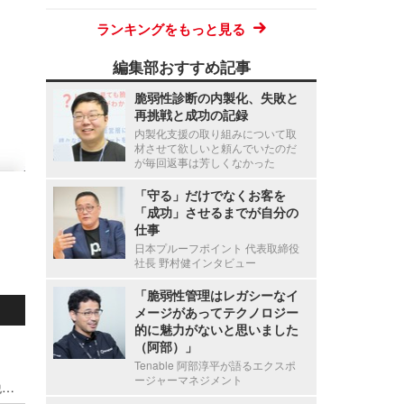
ランキングをもっと見る
編集部おすすめ記事
脆弱性診断の内製化、失敗と
再挑戦と成功の記録
内製化支援の取り組みについて取
材させて欲しいと頼んでいたのだ
が毎回返事は芳しくなかった
「守る」だけでなくお客を
「成功」させるまでが自分の
仕事
日本プルーフポイント 代表取締役
社長 野村健インタビュー
「脆弱性管理はレガシーなイ
メージがあってテクノロジー
的に魅力がないと思いました
（阿部）」
Tenable 阿部淳平が語るエクスポ
ージャーマネジメント
停職1ヶ月 ～ 市職員が飲食店関係者に関する市税等の情報を口外