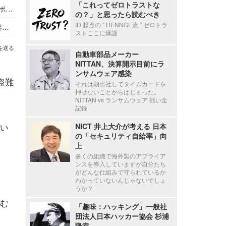
「これってゼロトラストな
海外貨物検査と契約する有機JAS認証審査員がサポート詐欺被害
の？」と思ったら読むべき
ID 起点の “ HENNGE流 ” ゼロトラ
個人情報を無断で持ち出し 不正競争防止法違反容疑で逮捕
ストここに爆誕
を送る
自動車部品メーカー
NITTAN、決算開示目前にラ
ンサムウェア感染
盗難
それは朝出社してタイムカードを
押せないことからはじまった。
NITTAN vs ランサムウェア 戦い全
記録
い
NICT 井上大介が考える 日本
の「セキュリティ自給率」向
上
多くの組織で海外製のアプライア
ンスを導入していますが自分たち
がどんな仕組みで守られているか
わかっていないんじゃないでしょ
うか？
む
「趣味：ハッキング」一般社
団法人日本ハッカー協会 杉浦
隆幸