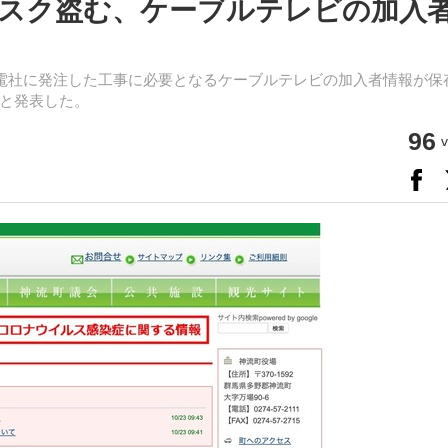
スク盗む、ケーブルテレビの加入
群電社に発注した工事に必要となるケーブルテレビの加入者情報が保
と発表した。
96
v