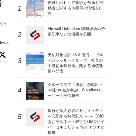
者
停職1ヶ月 ～ 市職員が飲食店関
係者に関する市税等の情報を口
外
存さ
Firewall Defenders 臨時総会の予
定記事などの概要が公開
iews
支払対象は計 16.3 億円 ～ プル
デンシャル・グループ、社員の
不適切金銭行為に関する補償進
捗を発表
クルーズ船で「勇者」が船出 ～
52社100名が参加、Cloudbaseユ
ーザー会開催報告
銀行が法人顧客のセキュリティ
を心配する時代到来 ～ ～ GMO
あおぞらネット銀行とGMOサイ
バーセキュリティ byイエラエが
提携