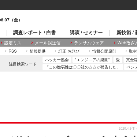
.08.07（金）
調査レポート / 白書
講演 / セミナー
新技術 /
設定ミス
メール誤送信
ランサムウェア
Web改ざ
RSS
情報提供
訂正 お詫び
情報公開原則
取材
ハッカー協会
"エンジニアの楽園"
愛
賞金
注目検索ワード
「この脆弱性は〇〇社の△△が報告した」
ペン
2020.4.9 Th