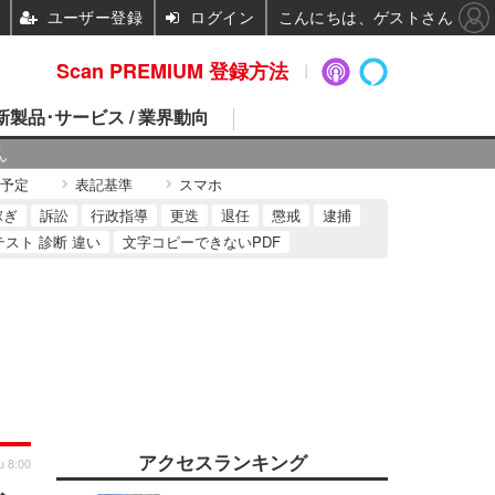
ユーザー登録
ログイン
こんにちは、ゲストさん
Scan PREMIUM 登録方法
 新製品･サービス / 業界動向
ん
予定
表記基準
スマホ
稼ぎ
訴訟
行政指導
更迭
退任
懲戒
逮捕
テスト 診断 違い
文字コピーできないPDF
アクセスランキング
u 8:00