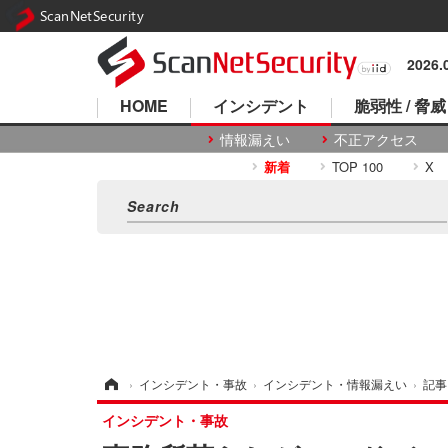
ScanNetSecurity
2026
HOME
インシデント
脆弱性 / 脅威
情報漏えい
不正アクセス
新着
TOP 100
X
ホーム
›
インシデント・事故
›
インシデント・情報漏えい
›
記事
インシデント・事故