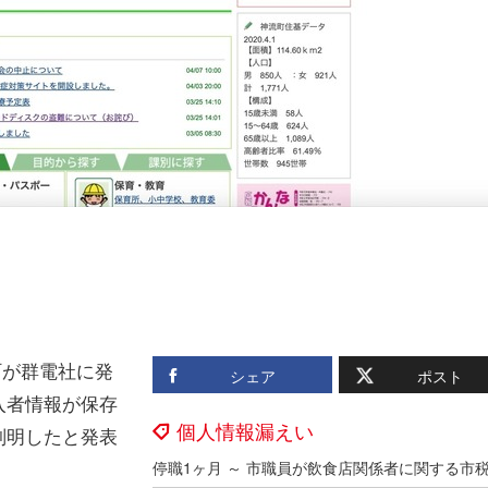
町が群電社に発
シェア
ポスト
入者情報が保存
個人情報漏えい
判明したと発表