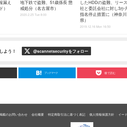
地下鉄で盗難、51歳係長 懲
したHDDの盗難、リー
報漏え
戒処分（名古屋市）
社と委託会社に対し3か
ード）
指名停止措置に（神奈川
2020.2.25 Tue 8:00
県）
2019.12.16 Mon 16:50
ローしよう！
@scannetsecurityをフォロー
ブックマーク
後で読む
掲載のお問い合わせ
会社概要
特定商取引法に基づく表記
個人情報保護方針
イー