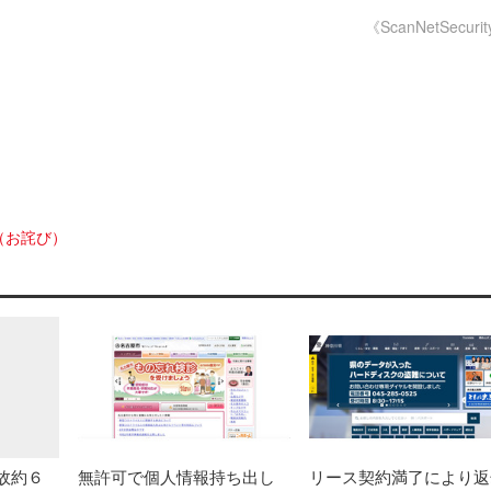
《ScanNetSecuri
（お詫び）
無許可で個人情報持ち出し
リース契約満了により返
故約６