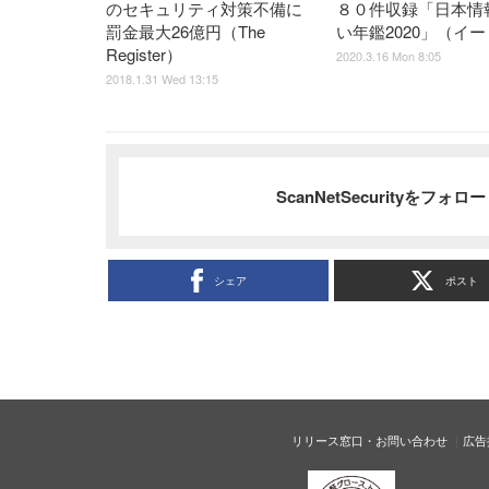
のセキュリティ対策不備に
８０件収録「日本情
罰金最大26億円（The
い年鑑2020」（イ
Register）
2020.3.16 Mon 8:05
2018.1.31 Wed 13:15
ScanNetSecurityをフォ
シェア
ポスト
リリース窓口・お問い合わせ
広告