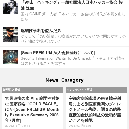
「趣味：ハッキング」一般社団法人日本ハッカー協会 杉
浦 隆幸
国内 OSINT 第一人者 日本ハッカー協会の杉浦氏が本気を出し
たら
脆弱性診断を盗んだ男
かくして「良い診断」の定義が気づいたらいつの間にかすっか
り別物に交換されていた
[Scan PREMIUM 法人会員登録について]
Security Information Wants To Be Shared.「セキュリティ情報
は共有されることを欲する」
News Category
脆弱性と脅威
インシデント・事故
官民連携の米 AI × 脆弱性対策
宇都宮病院職員の患者情報利
の国家戦略「GOLD EAGLE」
用による別医療機関のダイレ
ほか [Scan PREMIUM Month
クトメール郵送、調査の結果
ly Executive Summary 2026
直接的金銭的利益の受領が無
年7月度]
いことを確認
2026.8.6 Thu 8:15
2026.8.7 Fri 8:05