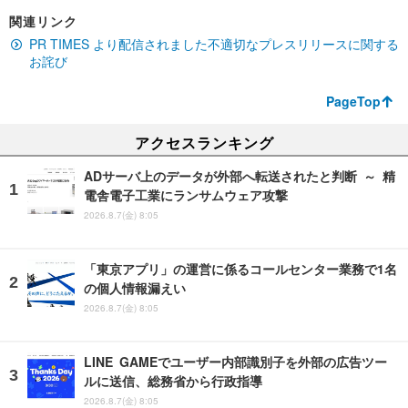
関連リンク
PR TIMES より配信されました不適切なプレスリリースに関する
お詫び
PageTop
アクセスランキング
ADサーバ上のデータが外部へ転送されたと判断 ～ 精
電舎電子工業にランサムウェア攻撃
2026.8.7(金) 8:05
「東京アプリ」の運営に係るコールセンター業務で1名
の個人情報漏えい
2026.8.7(金) 8:05
LINE GAMEでユーザー内部識別子を外部の広告ツー
ルに送信、総務省から行政指導
2026.8.7(金) 8:05