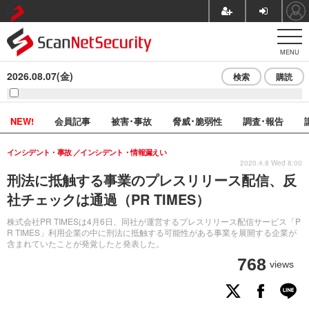
MENU
2026.08.07(金)
検索
購読
NEW!
会員記事
被害･事故
脅威･脆弱性
調査･報告
インシデント・事故
インシデント・情報漏えい
2020.4.8 Wed 8:00
刑法に抵触する事業のプレスリリース配信、反
社チェックは通過（PR TIMES）
株式会社PR TIMESは4月6日、同社が運営するプレスリリース配信サービス「P
R TIMES」利用企業の中に刑法に抵触する可能性がある事業を展開する企業が
含まれていたことが発覚したと発表した。
768
views