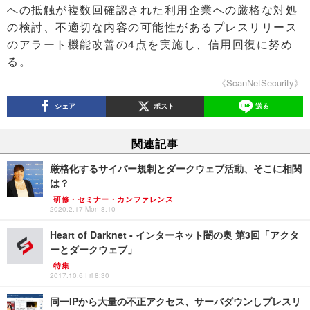
への抵触が複数回確認された利用企業への厳格な対処
の検討、不適切な内容の可能性があるプレスリリース
のアラート機能改善の4点を実施し、信用回復に努め
る。
《ScanNetSecurity》
シェア
ポスト
送る
関連記事
厳格化するサイバー規制とダークウェブ活動、そこに相関
は？
研修・セミナー・カンファレンス
2020.2.17 Mon 8:10
Heart of Darknet - インターネット闇の奥 第3回「アクタ
ーとダークウェブ」
特集
2017.10.6 Fri 8:30
同一IPから大量の不正アクセス、サーバダウンしプレスリ