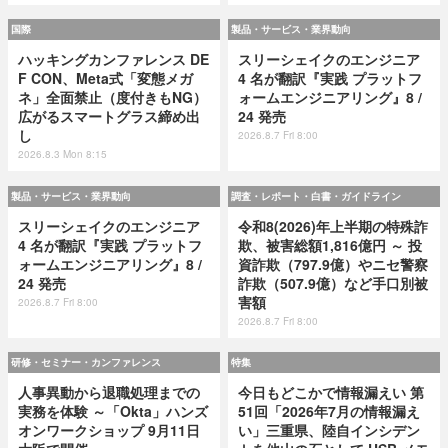
国際
製品・サービス・業界動向
ハッキングカンファレンス DE
スリーシェイクのエンジニア
F CON、Meta式「変態メガ
4 名が翻訳『実践 プラットフ
ネ」全面禁止（度付きもNG）
ォームエンジニアリング』8 /
広がるスマートグラス締め出
24 発売
し
2026.8.7 Fri 8:00
2026.8.3 Mon 8:15
製品・サービス・業界動向
調査・レポート・白書・ガイドライン
スリーシェイクのエンジニア
令和8(2026)年上半期の特殊詐
4 名が翻訳『実践 プラットフ
欺、被害総額1,816億円 ～ 投
ォームエンジニアリング』8 /
資詐欺（797.9億）やニセ警察
24 発売
詐欺（507.9億）など手口別被
害額
2026.8.7 Fri 8:00
2026.8.7 Fri 8:00
研修・セミナー・カンファレンス
特集
人事異動から退職処理までの
今日もどこかで情報漏えい 第
実務を体験 ～「Okta」ハンズ
51回「2026年7月の情報漏え
オンワークショップ 9月11日
い」三重県、陸自インシデン