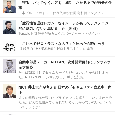
「守る」だけでなくお客を「成功」させるまでが自分の仕
事
日本プルーフポイント 代表取締役社長 野村健インタビュー
「脆弱性管理はレガシーなイメージがあってテクノロジー
的に魅力がないと思いました（阿部）」
Tenable 阿部淳平が語るエクスポージャーマネジメント
「これってゼロトラストなの？」と思ったら読むべき
ID 起点の “ HENNGE流 ” ゼロトラストここに爆誕
自動車部品メーカーNITTAN、決算開示目前にランサムウ
ェア感染
それは朝出社してタイムカードを押せないことからはじまっ
た。NITTAN vs ランサムウェア 戦い全記録
NICT 井上大介が考える 日本の「セキュリティ自給率」向
上
多くの組織で海外製のアプライアンスを導入していますが自分
たちがどんな仕組みで守られているかわかっていないんじゃな
いでしょうか？