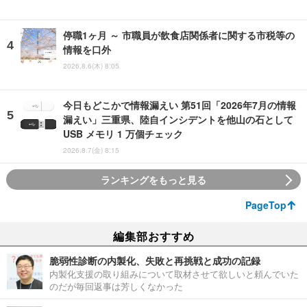
停職1ヶ月 ～ 市職員が飲食店関係者に関する市税等の
情報を口外
2026.8.6(木) 8:05
今日もどこかで情報漏えい 第51回「2026年7月の情報
漏えい」三重県、陸自インシデントを他山の石として
USB メモリ 1 万個チェック
2026.8.7(金) 8:15
ランキングをもっと見る
PageTop
編集部おすすめ
脆弱性診断の内製化、失敗と再挑戦と成功の記録
内製化支援の取り組みについて取材させて欲しいと頼んでいた
のだが毎回返事は芳しくなかった