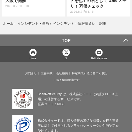
大阪で開催
トを他山の石として USB メモ
リ 1 万個チェック
2026.8.7 Fri 8:10
2026.8.7 Fri 8:15
記事
ホーム
›
インシデント・事故
›
インシデント・情報漏えい
›
TOP
Home
X
Mail Magazine
お問合せ
広告掲載
会社概要
特定商取引法に基づく表記
個人情報保護方針
ScanNetSecurity は、株式会社イード（東証グロース上
場）の運営するサービスです。
証券コード：6038
株式会社イードは、個人情報の適切な取扱いを行う事業
者に対して付与されるプライバシーマークの付与認定を
受けています。