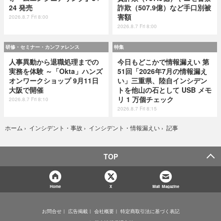
24 発売
詐欺（507.9億）など手口別被
害額
2026.8.7 Fri 8:00
2026.8.7 Fri 8:00
研修・セミナー・カンファレンス
特集
人事異動から退職処理までの
今日もどこかで情報漏えい 第
実務を体験 ～「Okta」ハンズ
51回「2026年7月の情報漏え
オンワークショップ 9月11日
い」三重県、陸自インシデン
大阪で開催
トを他山の石として USB メモ
リ 1 万個チェック
2026.8.7 Fri 8:10
2026.8.7 Fri 8:15
記事
ホーム
›
インシデント・事故
›
インシデント・情報漏えい
›
TOP
Home
X
Mail Magazine
お問合せ
広告掲載
会社概要
特定商取引法に基づく表記