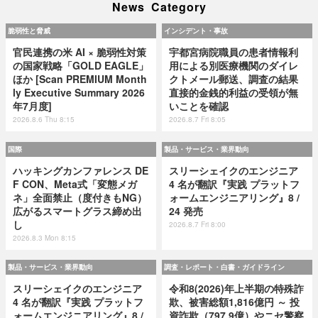
News Category
脆弱性と脅威
インシデント・事故
官民連携の米 AI × 脆弱性対策
宇都宮病院職員の患者情報利
の国家戦略「GOLD EAGLE」
用による別医療機関のダイレ
ほか [Scan PREMIUM Month
クトメール郵送、調査の結果
ly Executive Summary 2026
直接的金銭的利益の受領が無
年7月度]
いことを確認
2026.8.6 Thu 8:15
2026.8.7 Fri 8:05
国際
製品・サービス・業界動向
ハッキングカンファレンス DE
スリーシェイクのエンジニア
F CON、Meta式「変態メガ
4 名が翻訳『実践 プラットフ
ネ」全面禁止（度付きもNG）
ォームエンジニアリング』8 /
広がるスマートグラス締め出
24 発売
し
2026.8.7 Fri 8:00
2026.8.3 Mon 8:15
製品・サービス・業界動向
調査・レポート・白書・ガイドライン
スリーシェイクのエンジニア
令和8(2026)年上半期の特殊詐
4 名が翻訳『実践 プラットフ
欺、被害総額1,816億円 ～ 投
ォームエンジニアリング』8 /
資詐欺（797.9億）やニセ警察