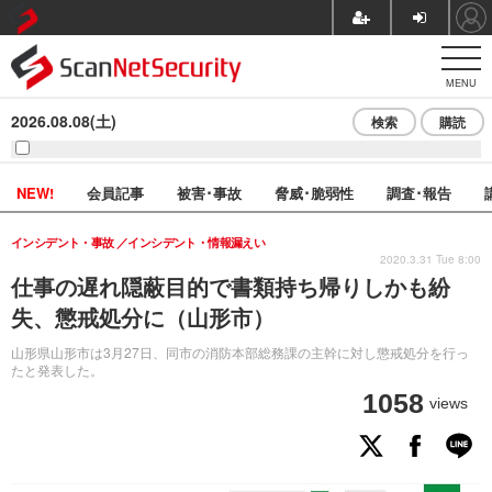
MENU
2026.08.08(土)
検索
購読
NEW!
会員記事
被害･事故
脅威･脆弱性
調査･報告
インシデント・事故
インシデント・情報漏えい
2020.3.31 Tue 8:00
仕事の遅れ隠蔽目的で書類持ち帰りしかも紛
失、懲戒処分に（山形市）
山形県山形市は3月27日、同市の消防本部総務課の主幹に対し懲戒処分を行っ
たと発表した。
1058
views