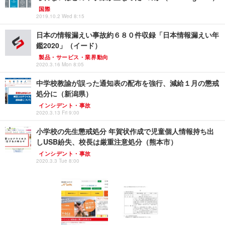
国際
2019.10.2 Wed 8:15
日本の情報漏えい事故約６８０件収録「日本情報漏えい年
鑑2020」（イード）
製品・サービス・業界動向
2020.3.16 Mon 8:05
中学校教諭が誤った通知表の配布を強行、減給１月の懲戒
処分に（新潟県）
インシデント・事故
2020.3.13 Fri 9:00
小学校の先生懲戒処分 年賀状作成で児童個人情報持ち出
しUSB紛失、校長は厳重注意処分（熊本市）
インシデント・事故
2020.3.3 Tue 8:00