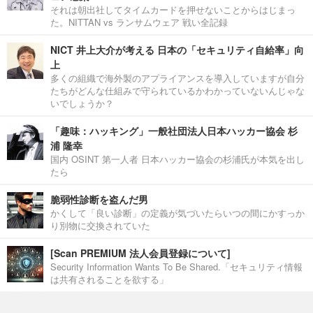
それは朝出社してタイムカードを押せないことからはじまっ
た。NITTAN vs ランサムウェア 戦い全記録
NICT 井上大介が考える 日本の「セキュリティ自給率」向
上
多くの組織で海外製のアプライアンスを導入していますが自分
たちがどんな仕組みで守られているかわかっていないんじゃな
いでしょうか？
「趣味：ハッキング」一般社団法人日本ハッカー協会 杉
浦 隆幸
国内 OSINT 第一人者 日本ハッカー協会の杉浦氏が本気を出し
たら
脆弱性診断を盗んだ男
かくして「良い診断」の定義が気づいたらいつの間にかすっか
り別物に交換されていた
[Scan PREMIUM 法人会員登録について]
Security Information Wants To Be Shared.「セキュリティ情報
は共有されることを欲する」