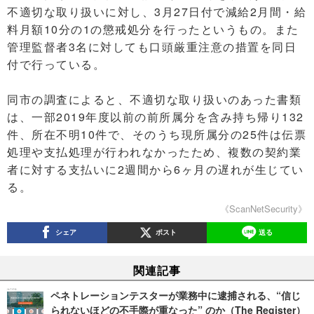
不適切な取り扱いに対し、3月27日付で減給2月間・給
料月額10分の1の懲戒処分を行ったというもの。また
管理監督者3名に対しても口頭厳重注意の措置を同日
付で行っている。
同市の調査によると、不適切な取り扱いのあった書類
は、一部2019年度以前の前所属分を含み持ち帰り132
件、所在不明10件で、そのうち現所属分の25件は伝票
処理や支払処理が行われなかったため、複数の契約業
者に対する支払いに2週間から6ヶ月の遅れが生じてい
る。
《ScanNetSecurity》
シェア
ポスト
送る
関連記事
ペネトレーションテスターが業務中に逮捕される、“信じ
られないほどの不手際が重なった” のか（The Register）