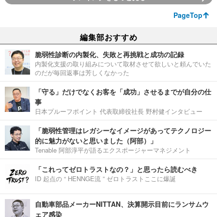
PageTop
編集部おすすめ
脆弱性診断の内製化、失敗と再挑戦と成功の記録
内製化支援の取り組みについて取材させて欲しいと頼んでいた
のだが毎回返事は芳しくなかった
「守る」だけでなくお客を「成功」させるまでが自分の仕
事
日本プルーフポイント 代表取締役社長 野村健インタビュー
「脆弱性管理はレガシーなイメージがあってテクノロジー
的に魅力がないと思いました（阿部）」
Tenable 阿部淳平が語るエクスポージャーマネジメント
「これってゼロトラストなの？」と思ったら読むべき
ID 起点の “ HENNGE流 ” ゼロトラストここに爆誕
自動車部品メーカーNITTAN、決算開示目前にランサムウ
ェア感染