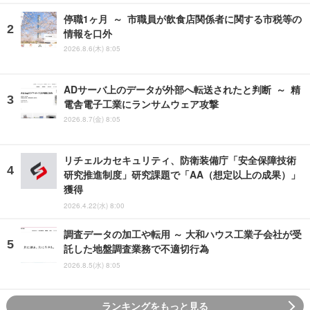
停職1ヶ月 ～ 市職員が飲食店関係者に関する市税等の
情報を口外
2026.8.6(木) 8:05
ADサーバ上のデータが外部へ転送されたと判断 ～ 精
電舎電子工業にランサムウェア攻撃
2026.8.7(金) 8:05
リチェルカセキュリティ、防衛装備庁「安全保障技術
研究推進制度」研究課題で「AA（想定以上の成果）」
獲得
2026.4.22(水) 8:00
調査データの加工や転用 ～ 大和ハウス工業子会社が受
託した地盤調査業務で不適切行為
2026.8.5(水) 8:05
ランキングをもっと見る