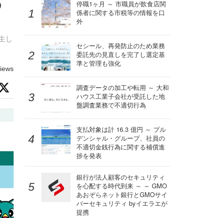
の
停職1ヶ月 ～ 市職員が飲食店関
係者に関する市税等の情報を口
外
生し
セシール、再発防止のため業務
委託先の見直しを完了し選定基
準と管理も強化
iews
調査データの加工や転用 ～ 大和
ハウス工業子会社が受託した地
盤調査業務で不適切行為
支払対象は計 16.3 億円 ～ プル
デンシャル・グループ、社員の
不適切金銭行為に関する補償進
捗を発表
銀行が法人顧客のセキュリティ
を心配する時代到来 ～ ～ GMO
あおぞらネット銀行とGMOサイ
バーセキュリティ byイエラエが
提携