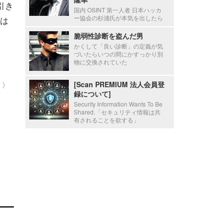
引き
国内 OSINT 第一人者 日本ハッカ
ー協会の杉浦氏が本気を出したら
ては
脆弱性診断を盗んだ男
かくして「良い診断」の定義が気
づいたらいつの間にかすっかり別
物に交換されていた
[Scan PREMIUM 法人会員登
）》
録について]
Security Information Wants To Be
Shared.「セキュリティ情報は共
有されることを欲する」