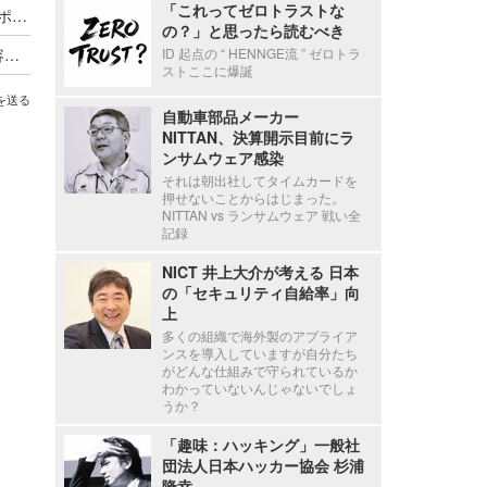
「これってゼロトラストな
海外貨物検査と契約する有機JAS認証審査員がサポート詐欺被害
の？」と思ったら読むべき
個人情報を無断で持ち出し 不正競争防止法違反容疑で逮捕
ID 起点の “ HENNGE流 ” ゼロトラ
ストここに爆誕
を送る
自動車部品メーカー
NITTAN、決算開示目前にラ
ンサムウェア感染
それは朝出社してタイムカードを
押せないことからはじまった。
NITTAN vs ランサムウェア 戦い全
記録
NICT 井上大介が考える 日本
の「セキュリティ自給率」向
上
多くの組織で海外製のアプライア
ンスを導入していますが自分たち
がどんな仕組みで守られているか
わかっていないんじゃないでしょ
うか？
「趣味：ハッキング」一般社
団法人日本ハッカー協会 杉浦
隆幸