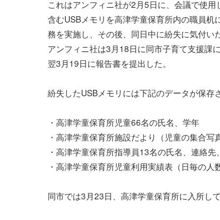
これはアンフィニ社が2月5日に、会議で使用
含むUSBメモリを高津学童保育所内の職員机
務を実施し、その後、同日中に紛失に気付い
アンフィニ社は3月18日に同市子育て支援課
翌3月19日に報告書を提出した。
紛失したUSBメモリには下記のデータが保存
・高津学童保育所児童66名の氏名、学年
・高津学童保育所施設だより（児童の集合写
・高津学童保育所指導員13名の氏名、連絡先
・高津学童保育所児童利用実績表（日毎の人
同市では3月23日、高津学童保育所に入所し