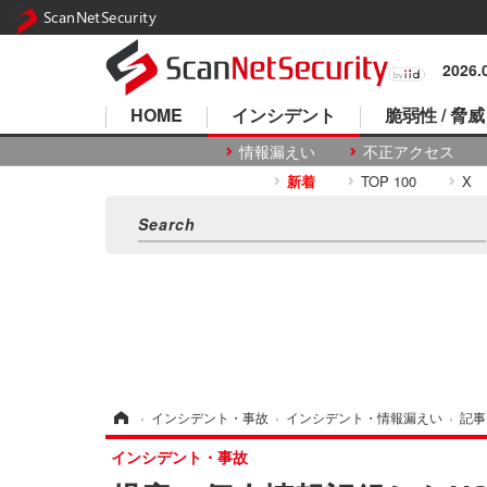
ScanNetSecurity
2026
HOME
インシデント
脆弱性 / 脅威
情報漏えい
不正アクセス
新着
TOP 100
X
ホーム
›
インシデント・事故
›
インシデント・情報漏えい
›
記事
インシデント・事故