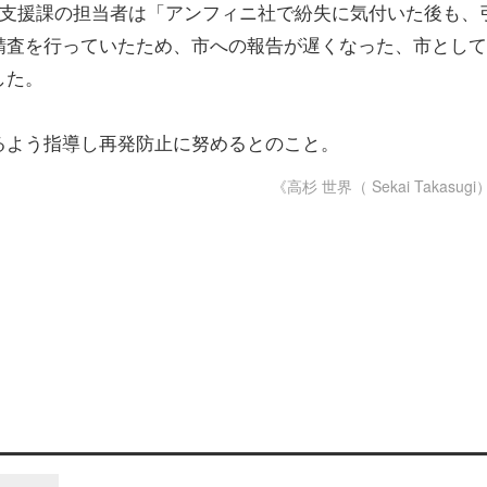
市の子育て支援課の担当者は「アンフィニ社で紛失に気付いた後も、
精査を行っていたため、市への報告が遅くなった、市とし
した。
るよう指導し再発防止に努めるとのこと。
《高杉 世界（ Sekai Takasugi