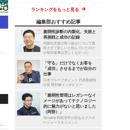
ランキングをもっと見る
編集部おすすめ記事
脆弱性診断の内製化、失敗と
再挑戦と成功の記録
内製化支援の取り組みについて取
材させて欲しいと頼んでいたのだ
が毎回返事は芳しくなかった
「守る」だけでなくお客を
「成功」させるまでが自分の
仕事
日本プルーフポイント 代表取締役
社長 野村健インタビュー
「脆弱性管理はレガシーなイ
メージがあってテクノロジー
的に魅力がないと思いました
（阿部）」
Tenable 阿部淳平が語るエクスポ
ージャーマネジメント
停職1ヶ月 ～ 市職員が飲食店関係者に関する市税等の情報を口外