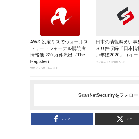
AWS 設定ミスでウォールス
日本の情報漏えい事
トリートジャーナル購読者
８０件収録「日本情
情報他 220 万件流出（The
い年鑑2020」（イ
Register）
2020.3.16 Mon 8:05
2017.7.20 Thu 8:15
ScanNetSecurityをフォ
シェア
ポスト