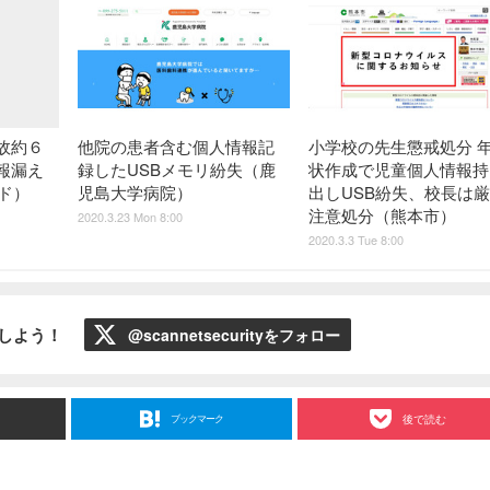
他院の患者含む個人情報記
小学校の先生懲戒処分 
故約６
録したUSBメモリ紛失（鹿
状作成で児童個人情報持
報漏え
児島大学病院）
出しUSB紛失、校長は
ード）
注意処分（熊本市）
2020.3.23 Mon 8:00
2020.3.3 Tue 8:00
ローしよう！
@scannetsecurityをフォロー
ブックマーク
後で読む