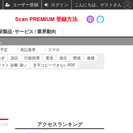
ユーザー登録
ログイン
こんにちは、ゲストさん
Scan PREMIUM 登録方法
 新製品･サービス / 業界動向
ん
予定
表記基準
スマホ
稼ぎ
訴訟
行政指導
更迭
退任
懲戒
逮捕
テスト 診断 違い
文字コピーできないPDF
アクセスランキング
e 8:00