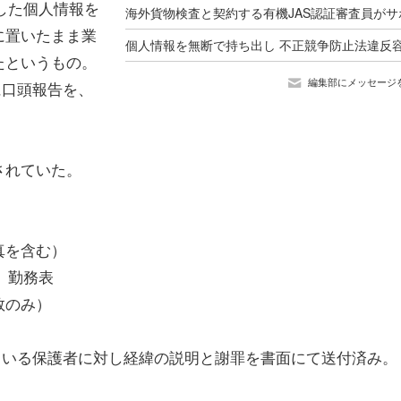
した個人情報を
に置いたまま業
たというもの。
編集部にメッセージ
に口頭報告を、
されていた。
真を含む）
、勤務表
数のみ）
ている保護者に対し経緯の説明と謝罪を書面にて送付済み。