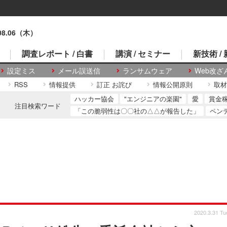
.08.06（木）
調査レポート / 白書
講演 / セミナー
新技術 /
設定ミス
メール誤送信
ランサムウェア
Web改ざ
RSS
情報提供
訂正 お詫び
情報公開原則
取材
ハッカー協会
"エンジニアの楽園"
愛
賞金
注目検索ワード
「この脆弱性は〇〇社の△△が報告した」
ペン
2020.3.31 Tu