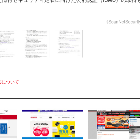
《ScanNetSecuri
応について