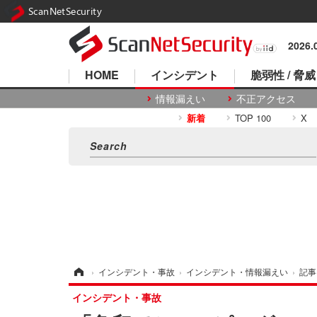
ScanNetSecurity
2026
HOME
インシデント
脆弱性 / 脅威
情報漏えい
不正アクセス
新着
TOP 100
X
ホーム
›
インシデント・事故
›
インシデント・情報漏えい
›
記事
インシデント・事故