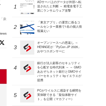
に
ADサーバ上のデータが外部へ転
送されたと判断 ～ 精電舎電子工
業にランサムウェア攻撃
る「象
「東京アプリ」の運営に係るコ
ールセンター業務で1名の個人情
報漏えい
iews
オープンソースへの恩返し ～
HENNGEが「PyCon JP 2026」
おやつスポンサーに
銀行が法人顧客のセキュリティ
を心配する時代到来 ～ ～ GMO
あおぞらネット銀行とGMOサイ
バーセキュリティ byイエラエが
提携
PCがウイルスに感染する瞬間を
実体験できる「疑似体験サイ
ト」を公開（マカフィー）