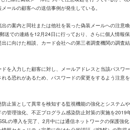
装メールの顧客への送信事例が発生している。
流出の案内と同社または他社を装った偽装メールへの注意喚
郵送での連絡を12月24日に行っており、さらに個人情報保
提出に向けた相談、カード会社への第三者調査機関の調査結
ードを入力した顧客に対し、メールアドレスと当該パスワー
される恐れがあるため、パスワードの変更をするよう注意を
発防止策として異常を検知する監視機能の強化とシステムや
ドの管理強化、不正プログラム感染防止対策の実施を2019
-SSLの導入を完了、2月中には通信ネットワークの保護強化
情報セキュリティ定着に向けた公的認証（ISMS）の取得