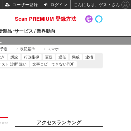
ユーザー登録
ログイン
こんにちは、ゲストさん
Scan PREMIUM 登録方法
 新製品･サービス / 業界動向
ん
予定
表記基準
スマホ
稼ぎ
訴訟
行政指導
更迭
退任
懲戒
逮捕
テスト 診断 違い
文字コピーできないPDF
アクセスランキング
d 9:45