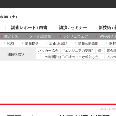
.08.08（土）
調査レポート / 白書
講演 / セミナー
新技術 /
設定ミス
メール誤送信
ランサムウェア
Web改ざ
RSS
情報提供
訂正 お詫び
情報公開原則
取材
ハッカー協会
"エンジニアの楽園"
愛
賞金
注目検索ワード
「この脆弱性は〇〇社の△△が報告した」
ペン
2020.2.5 We