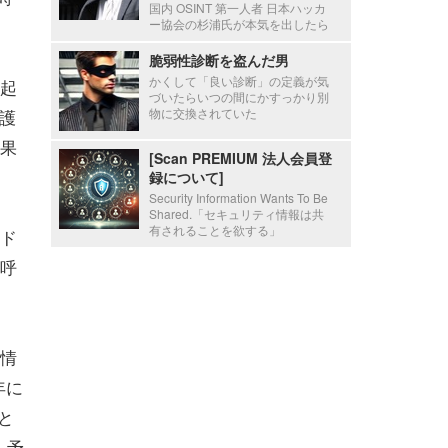
国内 OSINT 第一人者 日本ハッカ
ー協会の杉浦氏が本気を出したら
脆弱性診断を盗んだ男
かくして「良い診断」の定義が気
起
づいたらいつの間にかすっかり別
護
物に交換されていた
果
[Scan PREMIUM 法人会員登
録について]
Security Information Wants To Be
Shared.「セキュリティ情報は共
有されることを欲する」
ド
呼
情
年に
と
も予