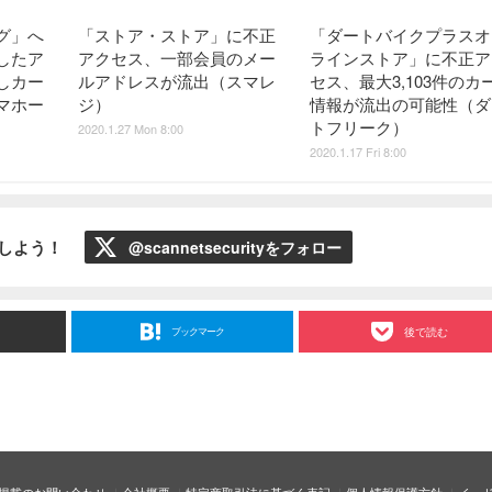
グ」へ
「ストア・ストア」に不正
「ダートバイクプラスオ
したア
アクセス、一部会員のメー
ラインストア」に不正ア
しカー
ルアドレスが流出（スマレ
セス、最大3,103件のカ
マホー
ジ）
情報が流出の可能性（ダ
トフリーク）
2020.1.27 Mon 8:00
2020.1.17 Fri 8:00
ローしよう！
@scannetsecurityをフォロー
ブックマーク
後で読む