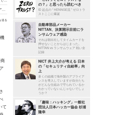
の？」と思ったら読むべき
Axcelead Drug Discovery Partners社員のメールアカウントに不正アクセス、約7,000通のメールで痕跡を確認
ID 起点の “ HENNGE流 ” ゼロトラ
ストここに爆誕
を送る
自動車部品メーカー
NITTAN、決算開示目前にラ
ンサムウェア感染
機
それは朝出社してタイムカードを
押せないことからはじまった。
NITTAN vs ランサムウェア 戦い全
記録
で商
NICT 井上大介が考える 日本
の「セキュリティ自給率」向
ア
上
多くの組織で海外製のアプライア
ンスを導入していますが自分たち
がどんな仕組みで守られているか
わかっていないんじゃないでしょ
載さ
うか？
べ
「趣味：ハッキング」一般社
いて
団法人日本ハッカー協会 杉浦
隆幸
時