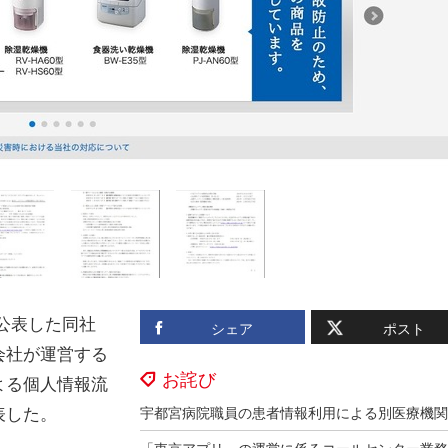
に公表した同社
シェア
ポスト
会社が運営する
お詫び
よる個人情報流
表した。