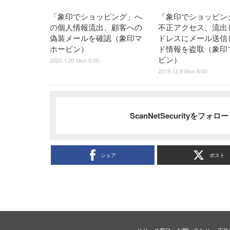
「象印でショッピング」へ
「象印でショッピン
の個人情報流出、顧客への
不正アクセス、流出
偽装メールを確認（象印マ
ドレスにメール送信
ホービン）
ド情報を盗取（象印
ビン）
2020.1.20 Mon 8:00
2019.12.9 Mon 8:00
ScanNetSecurityをフォ
シェア
ポスト