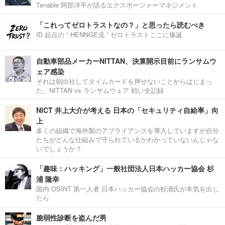
Tenable 阿部淳平が語るエクスポージャーマネジメント
「これってゼロトラストなの？」と思ったら読むべき
ID 起点の “ HENNGE流 ” ゼロトラストここに爆誕
自動車部品メーカーNITTAN、決算開示目前にランサムウ
ェア感染
それは朝出社してタイムカードを押せないことからはじまっ
た。NITTAN vs ランサムウェア 戦い全記録
NICT 井上大介が考える 日本の「セキュリティ自給率」向
上
多くの組織で海外製のアプライアンスを導入していますが自分
たちがどんな仕組みで守られているかわかっていないんじゃな
いでしょうか？
「趣味：ハッキング」一般社団法人日本ハッカー協会 杉
浦 隆幸
国内 OSINT 第一人者 日本ハッカー協会の杉浦氏が本気を出し
たら
脆弱性診断を盗んだ男