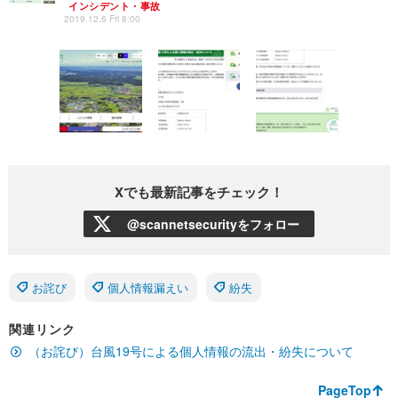
インシデント・事故
2019.12.6 Fri 8:00
Xでも最新記事をチェック！
@scannetsecurityをフォロー
お詫び
個人情報漏えい
紛失
関連リンク
（お詫び）台風19号による個人情報の流出・紛失について
PageTop