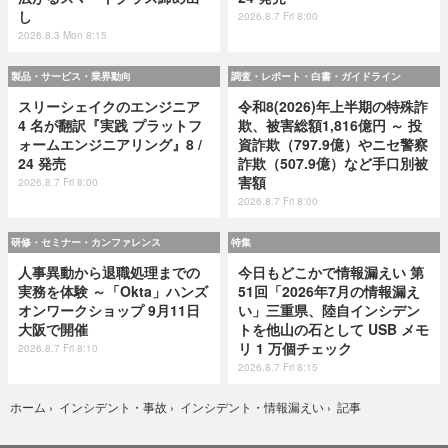
し
2026.8.7 Fri 8:00
2026.8.3 Mon 8:15
製品・サービス・業界動向
調査・レポート・白書・ガイドライン
スリーシェイクのエンジニア
令和8(2026)年上半期の特殊詐
4 名が翻訳『実践 プラットフ
欺、被害総額1,816億円 ～ 投
ォームエンジニアリング』8 /
資詐欺（797.9億）やニセ警察
24 発売
詐欺（507.9億）など手口別被
害額
2026.8.7 Fri 8:00
2026.8.7 Fri 8:00
研修・セミナー・カンファレンス
特集
人事異動から退職処理までの
今日もどこかで情報漏えい 第
実務を体験 ～「Okta」ハンズ
51回「2026年7月の情報漏え
オンワークショップ 9月11日
い」三重県、陸自インシデン
大阪で開催
トを他山の石として USB メモ
リ 1 万個チェック
2026.8.7 Fri 8:10
2026.8.7 Fri 8:15
記事
ホーム
›
インシデント・事故
›
インシデント・情報漏えい
›