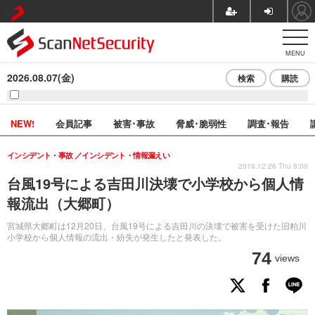
MENU
2026.08.07(金)
検索
購読
NEW!
会員記事
被害･事故
脅威･脆弱性
調査･報告
インシデント・事故
インシデント・情報漏えい
2019.12.26 Thu 8:00
台風19号による吉田川決壊で小学校から個人情
報流出（大郷町）
宮城県大郷町は12月20日、台風19号による吉田川の決壊で被害を受けた旧粕川
小学校から個人情報の流出・紛失が発生したと発表した。
74
views