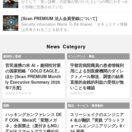
かくして「良い診断」の定義が気づいたらいつの間にかすっか
り別物に交換されていた
[Scan PREMIUM 法人会員登録について]
Security Information Wants To Be Shared.「セキュリティ情報
は共有されることを欲する」
News Category
脆弱性と脅威
インシデント・事故
官民連携の米 AI × 脆弱性対策
宇都宮病院職員の患者情報利
の国家戦略「GOLD EAGLE」
用による別医療機関のダイレ
ほか [Scan PREMIUM Month
クトメール郵送、調査の結果
ly Executive Summary 2026
直接的金銭的利益の受領が無
年7月度]
いことを確認
2026.8.6 Thu 8:15
2026.8.7 Fri 8:05
国際
製品・サービス・業界動向
ハッキングカンファレンス DE
スリーシェイクのエンジニア
F CON、Meta式「変態メガ
4 名が翻訳『実践 プラットフ
ネ」全面禁止（度付きもNG）
ォームエンジニアリング』8 /
広がるスマートグラス締め出
24 発売