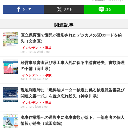
シェア
ポスト
送る
関連記事
区立保育園で園児が撮影されたデジカメのSDカードを紛
失（文京区）
インシデント・事故
2019.12.25 Wed 8:00
経営事項審査及び県工事入札に係る申請書紛失、書類管理
の不備（岡山県）
インシデント・事故
2019.12.10 Tue 8:00
現地測定時に「燃料油メーター検定に係る検定報告書及び
関連文書一式」を置き忘れ紛失（神奈川県）
インシデント・事故
2019.12.9 Mon 8:00
廃棄作業場への運搬中に廃棄書類が落下、一部患者の個人
情報が紛失（武田病院）