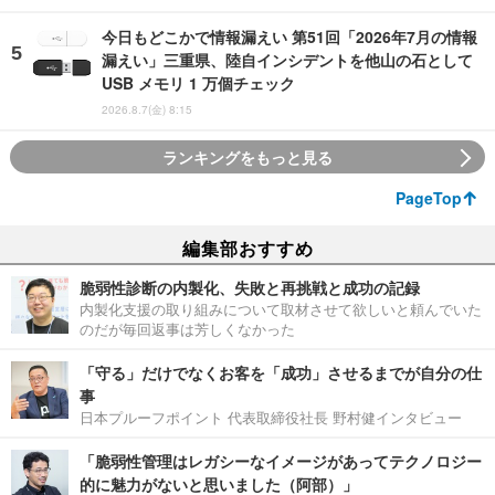
今日もどこかで情報漏えい 第51回「2026年7月の情報
漏えい」三重県、陸自インシデントを他山の石として
USB メモリ 1 万個チェック
2026.8.7(金) 8:15
ランキングをもっと見る
PageTop
編集部おすすめ
脆弱性診断の内製化、失敗と再挑戦と成功の記録
内製化支援の取り組みについて取材させて欲しいと頼んでいた
のだが毎回返事は芳しくなかった
「守る」だけでなくお客を「成功」させるまでが自分の仕
事
日本プルーフポイント 代表取締役社長 野村健インタビュー
「脆弱性管理はレガシーなイメージがあってテクノロジー
的に魅力がないと思いました（阿部）」