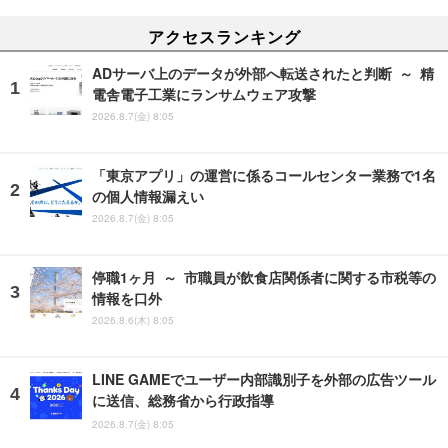
アクセスランキング
ADサーバ上のデータが外部へ転送されたと判断 ～ 精
電舎電子工業にランサムウェア攻撃
2026.8.7(金) 8:05
「東京アプリ」の運営に係るコールセンター業務で1名
の個人情報漏えい
2026.8.7(金) 8:05
停職1ヶ月 ～ 市職員が飲食店関係者に関する市税等の
情報を口外
2026.8.6(木) 8:05
LINE GAMEでユーザー内部識別子を外部の広告ツール
に送信、総務省から行政指導
2026.8.7(金) 8:05