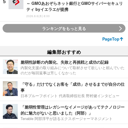
～ GMOあおぞらネット銀行とGMOサイバーセキュリ
ティ byイエラエが提携
2026.8.6(木) 8:00
ランキングをもっと見る
PageTop
編集部おすすめ
脆弱性診断の内製化、失敗と再挑戦と成功の記録
内製化支援の取り組みについて取材させて欲しいと頼んでいた
のだが毎回返事は芳しくなかった
「守る」だけでなくお客を「成功」させるまでが自分の仕
事
日本プルーフポイント 代表取締役社長 野村健インタビュー
「脆弱性管理はレガシーなイメージがあってテクノロジー
的に魅力がないと思いました（阿部）」
Tenable 阿部淳平が語るエクスポージャーマネジメント