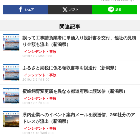
シェア
ポスト
送る
関連記事
誤って工事請負業者に単価入り設計書を交付、他社の見積
り金額も流出（新潟県）
インシデント・事故
2019.12.9 Mon 8:00
ふるさと納税に係る領収書等を誤送付（新潟県）
インシデント・事故
2019.12.6 Fri 8:00
蜜蜂飼育変更届を異なる都道府県に誤送信（新潟県）
インシデント・事故
2019.12.6 Fri 8:00
県内企業へのイベント案内メールを誤送信、260社分のア
ドレスが流出（新潟県）
インシデント・事故
2019.11.13 Wed 9:00