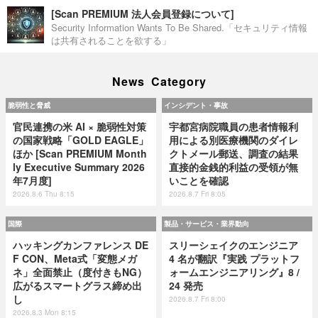
[Scan PREMIUM 法人会員登録について]
Security Information Wants To Be Shared.「セキュリティ情報
は共有されることを欲する」
News Category
脆弱性と脅威
インシデント・事故
官民連携の米 AI × 脆弱性対策
宇都宮病院職員の患者情報利
の国家戦略「GOLD EAGLE」
用による別医療機関のダイレ
ほか [Scan PREMIUM Month
クトメール郵送、調査の結果
ly Executive Summary 2026
直接的金銭的利益の受領が無
年7月度]
いことを確認
2026.8.6 Thu 8:15
2026.8.7 Fri 8:05
国際
製品・サービス・業界動向
ハッキングカンファレンス DE
スリーシェイクのエンジニア
F CON、Meta式「変態メガ
4 名が翻訳『実践 プラットフ
ネ」全面禁止（度付きもNG）
ォームエンジニアリング』8 /
広がるスマートグラス締め出
24 発売
し
2026.8.7 Fri 8:00
2026.8.3 Mon 8:15