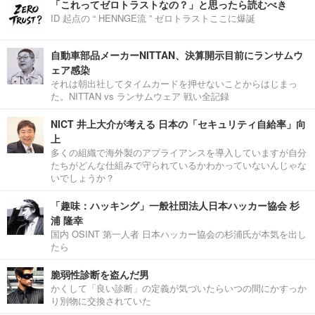
「これってゼロトラストなの？」と思ったら読むべき
ID 起点の “ HENNGE流 ” ゼロトラストここに爆誕
自動車部品メーカーNITTAN、決算開示目前にランサムウ
ェア感染
それは朝出社してタイムカードを押せないことからはじまっ
た。NITTAN vs ランサムウェア 戦い全記録
NICT 井上大介が考える 日本の「セキュリティ自給率」向
上
多くの組織で海外製のアプライアンスを導入していますが自分
たちがどんな仕組みで守られているかわかっていないんじゃな
いでしょうか？
「趣味：ハッキング」一般社団法人日本ハッカー協会 杉
浦 隆幸
国内 OSINT 第一人者 日本ハッカー協会の杉浦氏が本気を出し
たら
脆弱性診断を盗んだ男
かくして「良い診断」の定義が気づいたらいつの間にかすっか
り別物に交換されていた