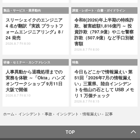
製品・サービス・業界動向
調査・レポート・白書・ガイドライン
スリーシェイクのエンジニア
令和8(2026)年上半期の特殊詐
4 名が翻訳『実践 プラットフ
欺、被害総額1,816億円 ～ 投
ォームエンジニアリング』8 /
資詐欺（797.9億）やニセ警察
24 発売
詐欺（507.9億）など手口別被
害額
2026.8.7 Fri 8:00
2026.8.7 Fri 8:00
研修・セミナー・カンファレンス
特集
人事異動から退職処理までの
今日もどこかで情報漏えい 第
実務を体験 ～「Okta」ハンズ
51回「2026年7月の情報漏え
オンワークショップ 9月11日
い」三重県、陸自インシデン
大阪で開催
トを他山の石として USB メモ
リ 1 万個チェック
2026.8.7 Fri 8:10
2026.8.7 Fri 8:15
記事
ホーム
›
インシデント・事故
›
インシデント・情報漏えい
›
TOP