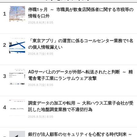
停職1ヶ月 ～ 市職員が飲食店関係者に関する市税等の
情報を口外
2026.8.6(木) 8:05
「東京アプリ」の運営に係るコールセンター業務で1名
の個人情報漏えい
2026.8.7(金) 8:05
ADサーバ上のデータが外部へ転送されたと判断 ～ 精
電舎電子工業にランサムウェア攻撃
2026.8.7(金) 8:05
調査データの加工や転用 ～ 大和ハウス工業子会社が受
託した地盤調査業務で不適切行為
2026.8.5(水) 8:05
銀行が法人顧客のセキュリティを心配する時代到来 ～