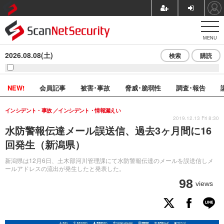
MENU
2026.08.08(土)
検索
購読
NEW!
会員記事
被害･事故
脅威･脆弱性
調査･報告
インシデント・事故
インシデント・情報漏えい
2019.12.13 Fri 8:30
水防警報伝達メール誤送信、過去3ヶ月間に16
回発生（新潟県）
新潟県は12月6日、土木部河川管理課にて水防警報伝達のメールを誤送信しメ
ールアドレスの流出が発生したと発表した。
98
views