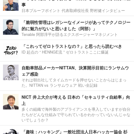
事
日本プルーフポイント 代表取締役社長 野村健インタビュー
「脆弱性管理はレガシーなイメージがあってテクノロジー
的に魅力がないと思いました（阿部）」
Tenable 阿部淳平が語るエクスポージャーマネジメント
「これってゼロトラストなの？」と思ったら読むべき
ID 起点の “ HENNGE流 ” ゼロトラストここに爆誕
自動車部品メーカーNITTAN、決算開示目前にランサムウ
ェア感染
それは朝出社してタイムカードを押せないことからはじまっ
た。NITTAN vs ランサムウェア 戦い全記録
NICT 井上大介が考える 日本の「セキュリティ自給率」向
上
多くの組織で海外製のアプライアンスを導入していますが自分
たちがどんな仕組みで守られているかわかっていないんじゃな
いでしょうか？
「趣味：ハッキング」一般社団法人日本ハッカー協会 杉