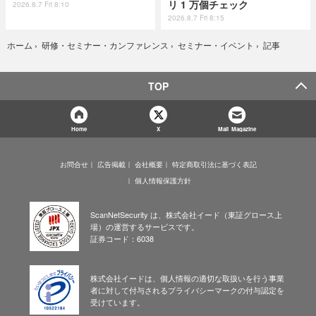
リ 1 万個チェック
2026.8.7 Fri 8:10
2026.8.7 Fri 8:15
記事
ホーム
›
研修・セミナー・カンファレンス
›
セミナー・イベント
›
TOP
Home
X
Mail Magazine
お問合せ
広告掲載
会社概要
特定商取引法に基づく表記
個人情報保護方針
ScanNetSecurity は、株式会社イード（東証グロース上
場）の運営するサービスです。
証券コード：6038
株式会社イードは、個人情報の適切な取扱いを行う事業
者に対して付与されるプライバシーマークの付与認定を
受けています。