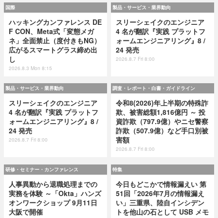
国際
製品・サービス・業界動向
ハッキングカンファレンス DE
スリーシェイクのエンジニア
F CON、Meta式「変態メガ
4 名が翻訳『実践 プラットフ
ネ」全面禁止（度付きもNG）
ォームエンジニアリング』8 /
広がるスマートグラス締め出
24 発売
し
2026.8.7 Fri 8:00
2026.8.3 Mon 8:15
製品・サービス・業界動向
調査・レポート・白書・ガイドライン
スリーシェイクのエンジニア
令和8(2026)年上半期の特殊詐
4 名が翻訳『実践 プラットフ
欺、被害総額1,816億円 ～ 投
ォームエンジニアリング』8 /
資詐欺（797.9億）やニセ警察
24 発売
詐欺（507.9億）など手口別被
害額
2026.8.7 Fri 8:00
2026.8.7 Fri 8:00
研修・セミナー・カンファレンス
特集
人事異動から退職処理までの
今日もどこかで情報漏えい 第
実務を体験 ～「Okta」ハンズ
51回「2026年7月の情報漏え
オンワークショップ 9月11日
い」三重県、陸自インシデン
大阪で開催
トを他山の石として USB メモ