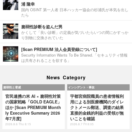
浦 隆幸
国内 OSINT 第一人者 日本ハッカー協会の杉浦氏が本気を出し
たら
脆弱性診断を盗んだ男
かくして「良い診断」の定義が気づいたらいつの間にかすっか
り別物に交換されていた
[Scan PREMIUM 法人会員登録について]
Security Information Wants To Be Shared.「セキュリティ情報
は共有されることを欲する」
News Category
脆弱性と脅威
インシデント・事故
官民連携の米 AI × 脆弱性対策
宇都宮病院職員の患者情報利
の国家戦略「GOLD EAGLE」
用による別医療機関のダイレ
ほか [Scan PREMIUM Month
クトメール郵送、調査の結果
ly Executive Summary 2026
直接的金銭的利益の受領が無
年7月度]
いことを確認
2026.8.6 Thu 8:15
2026.8.7 Fri 8:05