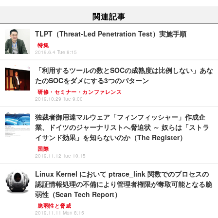
関連記事
TLPT（Threat-Led Penetration Test）実施手順
特集
2019.6.4 Tue 8:15
「利用するツールの数とSOCの成熟度は比例しない」あな
たのSOCをダメにする3つのパターン
研修・セミナー・カンファレンス
2019.10.29 Tue 9:00
独裁者御用達マルウェア「フィンフィッシャー」作成企
業、ドイツのジャーナリストへ脅迫状 ～ 奴らは「ストラ
イサンド効果」を知らないのか（The Register）
国際
2019.11.12 Tue 10:15
Linux Kernel において ptrace_link 関数でのプロセスの
認証情報処理の不備により管理者権限が奪取可能となる脆
弱性（Scan Tech Report）
脆弱性と脅威
2019.11.11 Mon 8:15