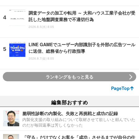
調査データの加工や転用 ～ 大和ハウス工業子会社が受
託した地盤調査業務で不適切行為
2026.8.5(水) 8:05
LINE GAMEでユーザー内部識別子を外部の広告ツール
に送信、総務省から行政指導
2026.8.7(金) 8:05
ランキングをもっと見る
PageTop
編集部おすすめ
脆弱性診断の内製化、失敗と再挑戦と成功の記録
内製化支援の取り組みについて取材させて欲しいと頼んでいた
のだが毎回返事は芳しくなかった
「守る」だけでなくお客を「成功」させるまでが自分の仕