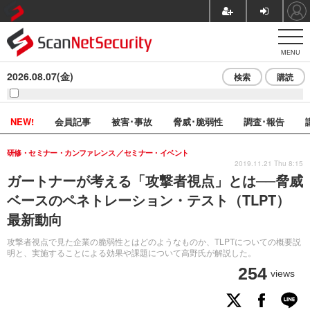
MENU
2026.08.07(金)
検索
購読
NEW!
会員記事
被害･事故
脅威･脆弱性
調査･報告
研修・セミナー・カンファレンス
セミナー・イベント
2019.11.21 Thu 8:15
ガートナーが考える「攻撃者視点」とは──脅威
ベースのペネトレーション・テスト（TLPT）
最新動向
攻撃者視点で見た企業の脆弱性とはどのようなものか、TLPTについての概要説
明と、実施することによる効果や課題について高野氏が解説した。
254
views