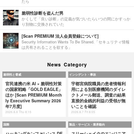
たら
脆弱性診断を盗んだ男
かくして「良い診断」の定義が気づいたらいつの間にかすっか
り別物に交換されていた
[Scan PREMIUM 法人会員登録について]
Security Information Wants To Be Shared.「セキュリティ情報
は共有されることを欲する」
News Category
脆弱性と脅威
インシデント・事故
官民連携の米 AI × 脆弱性対策
宇都宮病院職員の患者情報利
の国家戦略「GOLD EAGLE」
用による別医療機関のダイレ
ほか [Scan PREMIUM Month
クトメール郵送、調査の結果
ly Executive Summary 2026
直接的金銭的利益の受領が無
年7月度]
いことを確認
2026.8.6 Thu 8:15
2026.8.7 Fri 8:05
国際
製品・サービス・業界動向
ハッキングカンファレンス DE
スリーシェイクのエンジニア