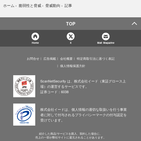
記事
ホーム
›
脆弱性と脅威
›
脅威動向
›
TOP
Home
X
Mail Magazine
お問合せ
広告掲載
会社概要
特定商取引法に基づく表記
個人情報保護方針
ScanNetSecurity は、株式会社イード（東証グロース上
場）の運営するサービスです。
証券コード：6038
株式会社イードは、個人情報の適切な取扱いを行う事業
者に対して付与されるプライバシーマークの付与認定を
受けています。
紹介した商品/サービスを購入、契約した場合に、
売上の一部が弊社サイトに還元されることがあります。