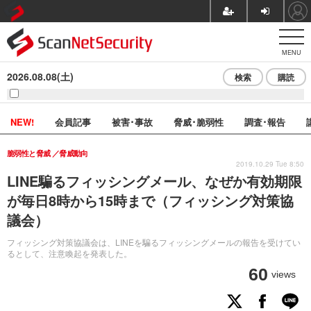
MENU
2026.08.08(土)
検索
購読
NEW!
会員記事
被害･事故
脅威･脆弱性
調査･報告
脆弱性と脅威
脅威動向
2019.10.29 Tue 8:50
LINE騙るフィッシングメール、なぜか有効期限
が毎日8時から15時まで（フィッシング対策協
議会）
フィッシング対策協議会は、LINEを騙るフィッシングメールの報告を受けてい
るとして、注意喚起を発表した。
60
views