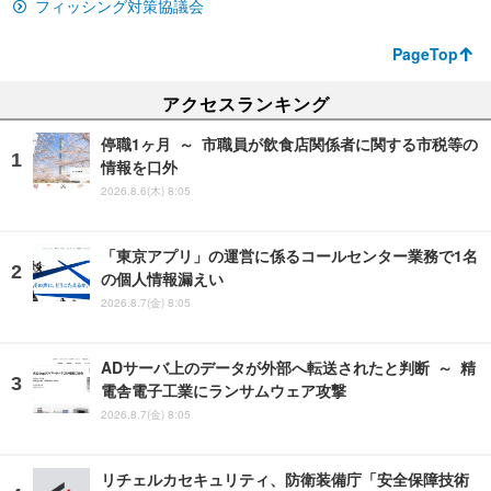
フィッシング対策協議会
PageTop
アクセスランキング
停職1ヶ月 ～ 市職員が飲食店関係者に関する市税等の
情報を口外
2026.8.6(木) 8:05
「東京アプリ」の運営に係るコールセンター業務で1名
の個人情報漏えい
2026.8.7(金) 8:05
ADサーバ上のデータが外部へ転送されたと判断 ～ 精
電舎電子工業にランサムウェア攻撃
2026.8.7(金) 8:05
リチェルカセキュリティ、防衛装備庁「安全保障技術