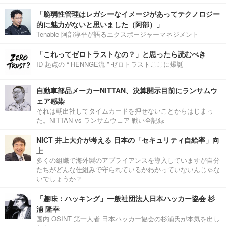
「脆弱性管理はレガシーなイメージがあってテクノロジー
的に魅力がないと思いました（阿部）」
Tenable 阿部淳平が語るエクスポージャーマネジメント
「これってゼロトラストなの？」と思ったら読むべき
ID 起点の “ HENNGE流 ” ゼロトラストここに爆誕
自動車部品メーカーNITTAN、決算開示目前にランサムウ
ェア感染
それは朝出社してタイムカードを押せないことからはじまっ
た。NITTAN vs ランサムウェア 戦い全記録
NICT 井上大介が考える 日本の「セキュリティ自給率」向
上
多くの組織で海外製のアプライアンスを導入していますが自分
たちがどんな仕組みで守られているかわかっていないんじゃな
いでしょうか？
「趣味：ハッキング」一般社団法人日本ハッカー協会 杉
浦 隆幸
国内 OSINT 第一人者 日本ハッカー協会の杉浦氏が本気を出し