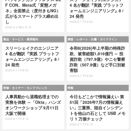
F CON、Meta式「変態メガ
4 名が翻訳『実践 プラットフ
ネ」全面禁止（度付きもNG）
ォームエンジニアリング』8 /
広がるスマートグラス締め出
24 発売
し
2026.8.7 Fri 8:00
2026.8.3 Mon 8:15
製品・サービス・業界動向
調査・レポート・白書・ガイドライン
スリーシェイクのエンジニア
令和8(2026)年上半期の特殊詐
4 名が翻訳『実践 プラットフ
欺、被害総額1,816億円 ～ 投
ォームエンジニアリング』8 /
資詐欺（797.9億）やニセ警察
24 発売
詐欺（507.9億）など手口別被
害額
2026.8.7 Fri 8:00
2026.8.7 Fri 8:00
研修・セミナー・カンファレンス
特集
人事異動から退職処理までの
今日もどこかで情報漏えい 第
実務を体験 ～「Okta」ハンズ
51回「2026年7月の情報漏え
オンワークショップ 9月11日
い」三重県、陸自インシデン
大阪で開催
トを他山の石として USB メモ
リ 1 万個チェック
2026.8.7 Fri 8:10
2026.8.7 Fri 8:15