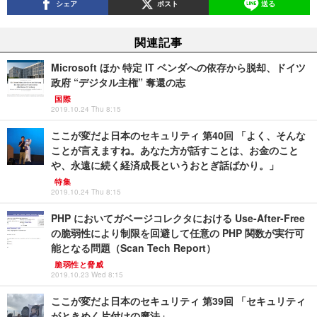
シェア
ポスト
送る
関連記事
Microsoft ほか 特定 IT ベンダへの依存から脱却、ドイツ
政府 “デジタル主権” 奪還の志
国際
2019.10.24 Thu 8:15
ここが変だよ日本のセキュリティ 第40回 「よく、そんな
ことが言えますね。あなた方が話すことは、お金のこと
や、永遠に続く経済成長というおとぎ話ばかり。」
特集
2019.10.24 Thu 8:15
PHP においてガベージコレクタにおける Use-After-Free
の脆弱性により制限を回避して任意の PHP 関数が実行可
能となる問題（Scan Tech Report）
脆弱性と脅威
2019.10.23 Wed 8:15
ここが変だよ日本のセキュリティ 第39回 「セキュリティ
がときめく片付けの魔法」