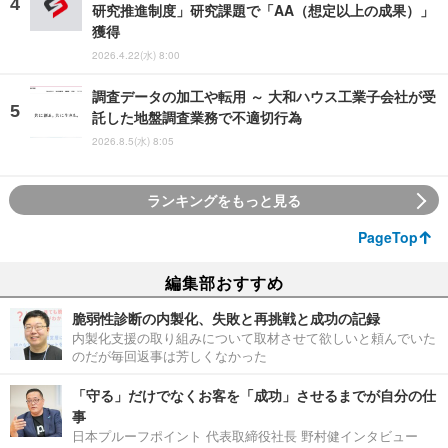
研究推進制度」研究課題で「AA（想定以上の成果）」
獲得
2026.4.22(水) 8:00
調査データの加工や転用 ～ 大和ハウス工業子会社が受
託した地盤調査業務で不適切行為
2026.8.5(水) 8:05
ランキングをもっと見る
PageTop
編集部おすすめ
脆弱性診断の内製化、失敗と再挑戦と成功の記録
内製化支援の取り組みについて取材させて欲しいと頼んでいた
のだが毎回返事は芳しくなかった
「守る」だけでなくお客を「成功」させるまでが自分の仕
事
日本プルーフポイント 代表取締役社長 野村健インタビュー