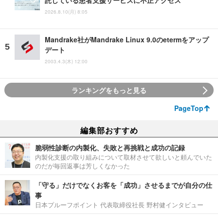
2026.8.10(月) 8:05
Mandrake社がMandrake Linux 9.0のetermをアップ
デート
2003.4.3(木) 12:00
ランキングをもっと見る
PageTop
編集部おすすめ
脆弱性診断の内製化、失敗と再挑戦と成功の記録
内製化支援の取り組みについて取材させて欲しいと頼んでいた
のだが毎回返事は芳しくなかった
「守る」だけでなくお客を「成功」させるまでが自分の仕
事
日本プルーフポイント 代表取締役社長 野村健インタビュー