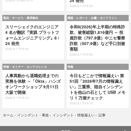
24 発売
2026.8.10 Mon 8:10
2026.8.7 Fri 8:00
製品・サービス・業界動向
調査・レポート・白書・ガイドライン
スリーシェイクのエンジニア
令和8(2026)年上半期の特殊詐
4 名が翻訳『実践 プラットフ
欺、被害総額1,816億円 ～ 投
ォームエンジニアリング』8 /
資詐欺（797.9億）やニセ警察
24 発売
詐欺（507.9億）など手口別被
害額
2026.8.7 Fri 8:00
2026.8.7 Fri 8:00
研修・セミナー・カンファレンス
特集
人事異動から退職処理までの
今日もどこかで情報漏えい 第
実務を体験 ～「Okta」ハンズ
51回「2026年7月の情報漏え
オンワークショップ 9月11日
い」三重県、陸自インシデン
大阪で開催
トを他山の石として USB メモ
リ 1 万個チェック
2026.8.7 Fri 8:10
2026.8.7 Fri 8:15
記事
ホーム
›
インシデント・事故
›
インシデント・情報漏えい
›