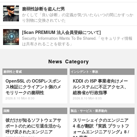
脆弱性診断を盗んだ男
かくして「良い診断」の定義が気づいたらいつの間にかすっか
り別物に交換されていた
[Scan PREMIUM 法人会員登録について]
Security Information Wants To Be Shared.「セキュリティ情報
は共有されることを欲する」
News Category
脆弱性と脅威
インシデント・事故
OpenSSL の OCSPレスポン
KDDI の ISP 事業者向けメー
ス検証にクライアント側のメ
ルシステムに不正アクセス、
モリリークの脆弱性
総務省が行政指導
2026.8.10 Mon 8:00
2026.8.10 Mon 8:05
国際
製品・サービス・業界動向
彼だけが知るソフトウェアサ
スリーシェイクのエンジニア
ポートのために引退生活から
4 名が翻訳『実践 プラットフ
呼び戻されたエンジニア
ォームエンジニアリング』8 /