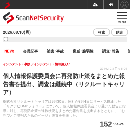
MENU
2026.08.10(月)
検索
購読
NEW!
会員記事
被害･事故
脅威･脆弱性
調査･報告
インシデント・事故
インシデント・情報漏えい
2019.10.3 Thu 8:05
個人情報保護委員会に再発防止策をまとめた報
告書を提出、調査は継続中（リクルートキャリ
ア）
株式会社リクルートキャリアは9月30日、同社が8月4日にサービス廃止した
「リクナビDMPフォロー」について、個人情報保護委員会より受けた勧告と指
導に対し、再発防止策の進捗状況をまとめた報告書を提出するとともに、「お
詫びとご説明のためのページ」設置を発表した。
152
views