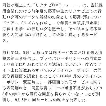
同社が廃止した「リクナビDMPフォロー」は、当該採
用企業における前年度の応募学生のリクナビ上での行
動ログ等のデータを解析の対象として応募行動につい
てのアルゴリズムを作成し、今年度の当該採用企業に
応募する学生の行動ログを照合し、その結果を選考離
脱や内定辞退の可能性として企業に提示するサービ
ス。
同社では、8月1日時点では同サービスにおける個人情
報の第三者提供は、プライバシーポリシーへの同意に
より適切に行われていると認識していたが、改めてサ
イト上に複数あるすべてのプライバシーポリシーの同
意取得画面を調査したところ2019年3月のプライバシ
ーポリシー変更時に、一部画面での同サービスに関す
る表記漏れと、同意取得フローの考慮不足があり7,98
3名の学生から適切な同意を得られていないことが判
明し、8月5日に同サービスの廃止を公表した。