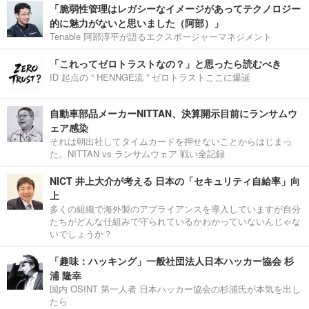
「脆弱性管理はレガシーなイメージがあってテクノロジー
的に魅力がないと思いました（阿部）」
Tenable 阿部淳平が語るエクスポージャーマネジメント
「これってゼロトラストなの？」と思ったら読むべき
ID 起点の “ HENNGE流 ” ゼロトラストここに爆誕
自動車部品メーカーNITTAN、決算開示目前にランサムウ
ェア感染
それは朝出社してタイムカードを押せないことからはじまっ
た。NITTAN vs ランサムウェア 戦い全記録
NICT 井上大介が考える 日本の「セキュリティ自給率」向
上
多くの組織で海外製のアプライアンスを導入していますが自分
たちがどんな仕組みで守られているかわかっていないんじゃな
いでしょうか？
「趣味：ハッキング」一般社団法人日本ハッカー協会 杉
浦 隆幸
国内 OSINT 第一人者 日本ハッカー協会の杉浦氏が本気を出し
たら