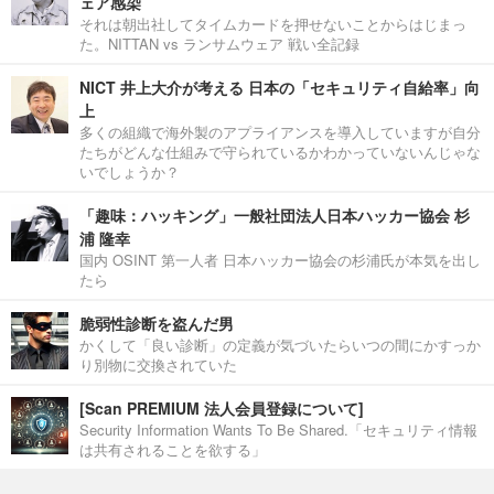
ェア感染
それは朝出社してタイムカードを押せないことからはじまっ
た。NITTAN vs ランサムウェア 戦い全記録
NICT 井上大介が考える 日本の「セキュリティ自給率」向
上
多くの組織で海外製のアプライアンスを導入していますが自分
たちがどんな仕組みで守られているかわかっていないんじゃな
いでしょうか？
「趣味：ハッキング」一般社団法人日本ハッカー協会 杉
浦 隆幸
国内 OSINT 第一人者 日本ハッカー協会の杉浦氏が本気を出し
たら
脆弱性診断を盗んだ男
かくして「良い診断」の定義が気づいたらいつの間にかすっか
り別物に交換されていた
[Scan PREMIUM 法人会員登録について]
Security Information Wants To Be Shared.「セキュリティ情報
は共有されることを欲する」