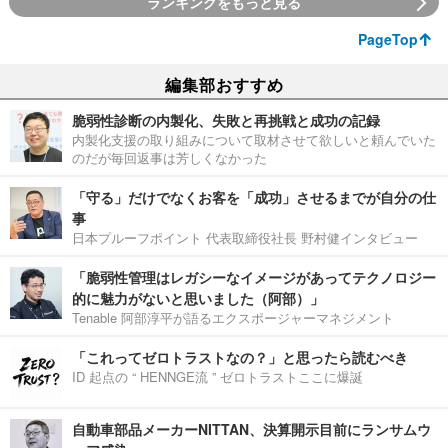
ランキングをもっと見る
PageTop
編集部おすすめ
脆弱性診断の内製化、失敗と再挑戦と成功の記録
内製化支援の取り組みについて取材させて欲しいと頼んでいた
のだが毎回返事は芳しくなかった
「守る」だけでなくお客を「成功」させるまでが自分の仕
事
日本プルーフポイント 代表取締役社長 野村健インタビュー
「脆弱性管理はレガシーなイメージがあってテクノロジー
的に魅力がないと思いました（阿部）」
Tenable 阿部淳平が語るエクスポージャーマネジメント
「これってゼロトラストなの？」と思ったら読むべき
ID 起点の “ HENNGE流 ” ゼロトラストここに爆誕
自動車部品メーカーNITTAN、決算開示目前にランサムウ