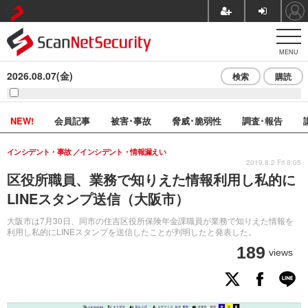
MENU
2026.08.07(金)
検索
購読
NEW!
会員記事
被害･事故
脅威･脆弱性
調査･報告
インシデント・事故
インシデント・情報漏えい
2019.8.2 Fri 8:05
区役所職員、業務で知りえた情報利用し私的に
LINEスタンプ送信（大阪市）
大阪市は7月30日、同市の住吉区役所保険年金課職員が業務で知りえた情報を
利用し私的にLINEスタンプを送信したことが判明したと発表した。
189
views