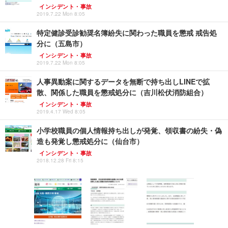
インシデント・事故
2019.7.22 Mon 8:05
特定健診受診勧奨名簿紛失に関わった職員を懲戒 戒告処
分に（五島市）
インシデント・事故
2019.7.22 Mon 8:05
人事異動案に関するデータを無断で持ち出しLINEで拡
散、関係した職員を懲戒処分に（吉川松伏消防組合）
インシデント・事故
2019.4.17 Wed 8:05
小学校職員の個人情報持ち出しが発覚、領収書の紛失・偽
造も発覚し懲戒処分に（仙台市）
インシデント・事故
2018.12.28 Fri 8:15