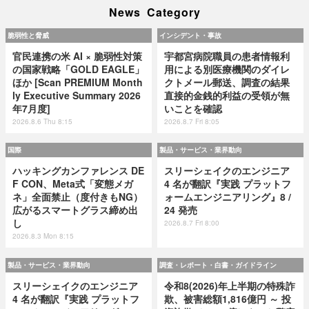
News Category
脆弱性と脅威
インシデント・事故
官民連携の米 AI × 脆弱性対策
宇都宮病院職員の患者情報利
の国家戦略「GOLD EAGLE」
用による別医療機関のダイレ
ほか [Scan PREMIUM Month
クトメール郵送、調査の結果
ly Executive Summary 2026
直接的金銭的利益の受領が無
年7月度]
いことを確認
2026.8.6 Thu 8:15
2026.8.7 Fri 8:05
国際
製品・サービス・業界動向
ハッキングカンファレンス DE
スリーシェイクのエンジニア
F CON、Meta式「変態メガ
4 名が翻訳『実践 プラットフ
ネ」全面禁止（度付きもNG）
ォームエンジニアリング』8 /
広がるスマートグラス締め出
24 発売
し
2026.8.7 Fri 8:00
2026.8.3 Mon 8:15
製品・サービス・業界動向
調査・レポート・白書・ガイドライン
スリーシェイクのエンジニア
令和8(2026)年上半期の特殊詐
4 名が翻訳『実践 プラットフ
欺、被害総額1,816億円 ～ 投