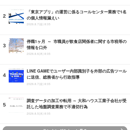
「東京アプリ」の運営に係るコールセンター業務で1名
の個人情報漏えい
2026.8.7(金) 8:05
停職1ヶ月 ～ 市職員が飲食店関係者に関する市税等の
情報を口外
2026.8.6(木) 8:05
LINE GAMEでユーザー内部識別子を外部の広告ツール
に送信、総務省から行政指導
2026.8.7(金) 8:05
調査データの加工や転用 ～ 大和ハウス工業子会社が受
託した地盤調査業務で不適切行為
2026.8.5(水) 8:05