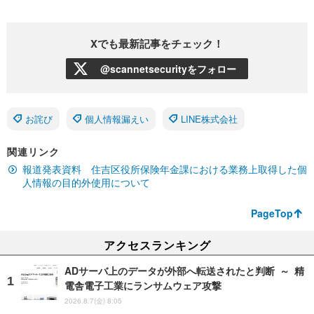
Xでも最新記事をチェック！
@scannetsecurityをフォロー
お詫び
個人情報漏えい
LINE株式会社
関連リンク
報道発表資料 住吉区役所保険年金課における業務上取得した個
人情報の目的外使用について
PageTop
アクセスランキング
ADサーバ上のデータが外部へ転送されたと判断 ～ 精
電舎電子工業にランサムウェア攻撃
2026.8.7(金) 8:05