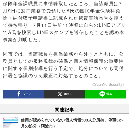
保険年金課職員に事情聴取したところ、当該職員は7
月9日に窓口業務で受領したA氏の国民年金保険料免
除・納付猶予申請書に記載された携帯電話番号を控え
て持ち帰り、7月11日午前11時頃に自らのLINEアプリ
でA氏を検索しLINEスタンプを送信したことを認め本
事案が判明した。
同市では、当該職員を担当業務から外すとともに、公
務員としての服務規律の確保と個人情報保護の重要性
に関する個別指導を行う予定で、処分についても関係
部署と協議のうえ厳正に対処するとのこと。
《ScanNetSecurity》
シェア
ポスト
送る
関連記事
使用が認められていない個人情報503人分所持、停職3か
月の処分（阿波市）