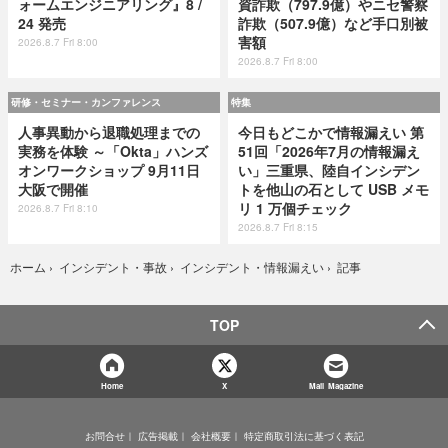
ォームエンジニアリング』8 /
資詐欺（797.9億）やニセ警察
24 発売
詐欺（507.9億）など手口別被
害額
2026.8.7 Fri 8:00
2026.8.7 Fri 8:00
研修・セミナー・カンファレンス
特集
人事異動から退職処理までの
今日もどこかで情報漏えい 第
実務を体験 ～「Okta」ハンズ
51回「2026年7月の情報漏え
オンワークショップ 9月11日
い」三重県、陸自インシデン
大阪で開催
トを他山の石として USB メモ
リ 1 万個チェック
2026.8.7 Fri 8:10
2026.8.7 Fri 8:15
記事
ホーム
›
インシデント・事故
›
インシデント・情報漏えい
›
TOP
Home
X
Mail Magazine
お問合せ
広告掲載
会社概要
特定商取引法に基づく表記