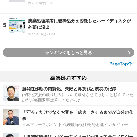
2026.8.6(木) 8:00
廃棄処理業者に破砕処分を委託したハードディスクが
外部に流出
2026.6.19(金) 8:05
ランキングをもっと見る
PageTop
編集部おすすめ
脆弱性診断の内製化、失敗と再挑戦と成功の記録
内製化支援の取り組みについて取材させて欲しいと頼んでいた
のだが毎回返事は芳しくなかった
「守る」だけでなくお客を「成功」させるまでが自分の仕
事
日本プルーフポイント 代表取締役社長 野村健インタビュー
「脆弱性管理はレガシーなイメージがあってテクノロジー