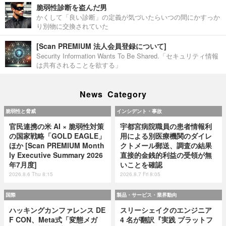
脆弱性診断を盗んだ男
かくして「良い診断」の定義が気づいたらいつの間にかすっか
り別物に交換されていた
[Scan PREMIUM 法人会員登録について]
Security Information Wants To Be Shared.「セキュリティ情報
は共有されることを欲する」
News Category
脆弱性と脅威
インシデント・事故
官民連携の米 AI × 脆弱性対策
宇都宮病院職員の患者情報利
の国家戦略「GOLD EAGLE」
用による別医療機関のダイレ
ほか [Scan PREMIUM Month
クトメール郵送、調査の結果
ly Executive Summary 2026
直接的金銭的利益の受領が無
年7月度]
いことを確認
2026.8.6 Thu 8:15
2026.8.7 Fri 8:05
国際
製品・サービス・業界動向
ハッキングカンファレンス DE
スリーシェイクのエンジニア
F CON、Meta式「変態メガ
4 名が翻訳『実践 プラットフ