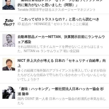
的に魅力がないと思いました（阿部）」
Tenable 阿部淳平が語るエクスポージャーマネジメント
「これってゼロトラストなの？」と思ったら読むべき
ID 起点の “ HENNGE流 ” ゼロトラストここに爆誕
自動車部品メーカーNITTAN、決算開示目前にランサムウ
ェア感染
それは朝出社してタイムカードを押せないことからはじまっ
た。NITTAN vs ランサムウェア 戦い全記録
NICT 井上大介が考える 日本の「セキュリティ自給率」向
上
多くの組織で海外製のアプライアンスを導入していますが自分
たちがどんな仕組みで守られているかわかっていないんじゃな
いでしょうか？
「趣味：ハッキング」一般社団法人日本ハッカー協会 杉
浦 隆幸
国内 OSINT 第一人者 日本ハッカー協会の杉浦氏が本気を出し
たら