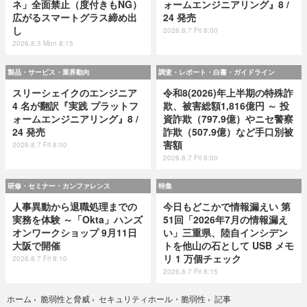
ネ」全面禁止（度付きもNG）
ォームエンジニアリング』8 /
広がるスマートグラス締め出
24 発売
し
2026.8.7 Fri 8:00
2026.8.3 Mon 8:15
製品・サービス・業界動向
調査・レポート・白書・ガイドライン
スリーシェイクのエンジニア
令和8(2026)年上半期の特殊詐
4 名が翻訳『実践 プラットフ
欺、被害総額1,816億円 ～ 投
ォームエンジニアリング』8 /
資詐欺（797.9億）やニセ警察
24 発売
詐欺（507.9億）など手口別被
害額
2026.8.7 Fri 8:00
2026.8.7 Fri 8:00
研修・セミナー・カンファレンス
特集
人事異動から退職処理までの
今日もどこかで情報漏えい 第
実務を体験 ～「Okta」ハンズ
51回「2026年7月の情報漏え
オンワークショップ 9月11日
い」三重県、陸自インシデン
大阪で開催
トを他山の石として USB メモ
リ 1 万個チェック
2026.8.7 Fri 8:10
2026.8.7 Fri 8:15
記事
ホーム
›
脆弱性と脅威
›
セキュリティホール・脆弱性
›