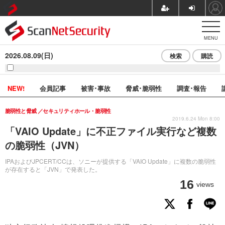
MENU
2026.08.09(日)
検索
購読
NEW!
会員記事
被害･事故
脅威･脆弱性
調査･報告
脆弱性と脅威
セキュリティホール・脆弱性
2019.6.24 Mon 8:00
「VAIO Update」に不正ファイル実行など複数
の脆弱性（JVN）
IPAおよびJPCERT/CCは、ソニーが提供する「VAIO Update」に複数の脆弱性
が存在すると「JVN」で発表した。
16
views