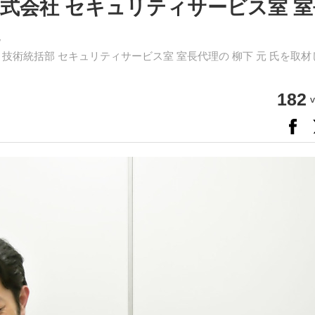
式会社 セキュリティサービス室 室
た
技術統括部 セキュリティサービス室 室長代理の 柳下 元 氏を取材
182
v