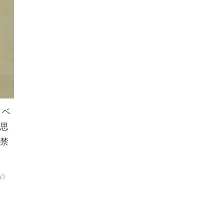
・ベ
思
禁
ty》