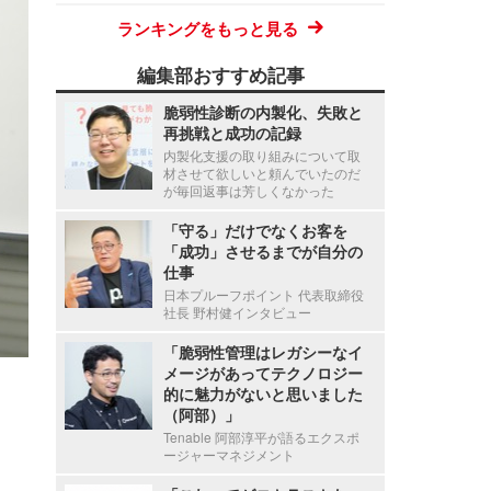
ランキングをもっと見る
編集部おすすめ記事
脆弱性診断の内製化、失敗と
再挑戦と成功の記録
内製化支援の取り組みについて取
材させて欲しいと頼んでいたのだ
が毎回返事は芳しくなかった
「守る」だけでなくお客を
「成功」させるまでが自分の
仕事
日本プルーフポイント 代表取締役
社長 野村健インタビュー
「脆弱性管理はレガシーなイ
メージがあってテクノロジー
的に魅力がないと思いました
（阿部）」
Tenable 阿部淳平が語るエクスポ
ージャーマネジメント