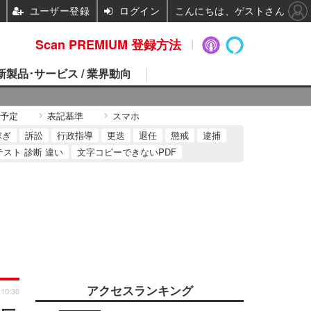
ユーザー登録
ログイン
こんにちは、ゲストさん
Scan PREMIUM 登録方法
 新製品･サービス / 業界動向
予定
表記基準
スマホ
稼ぎ
訴訟
行政指導
更迭
退任
懲戒
逮捕
テスト 診断 違い
文字コピーできないPDF
アクセスランキング
 10:30