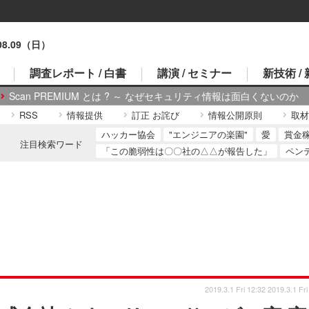
.08.09（日）
調査レポート / 白書
講演 / セミナー
新技術 /
Scan PREMIUM とは ? ～ なぜセキュリティ情報は面白くないのか
RSS
情報提供
訂正 お詫び
情報公開原則
取材
ハッカー協会
"エンジニアの楽園"
愛
賞金
注目検索ワード
「この脆弱性は〇〇社の△△が報告した」
ペン
2019.3.1 Fri 12:32
2019.3.1 Fri