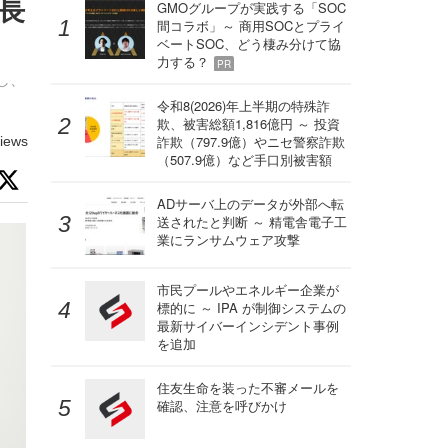
長
GMOグループが実践する「SOC
間コラボ」～ 商用SOCとプライ
ベートSOC、どう棲み分けて協
力する？
PR
し、
令和8(2026)年上半期の特殊詐
欺、被害総額1,816億円 ～ 投資
詐欺（797.9億）やニセ警察詐欺
iews
（507.9億）など手口別被害額
ADサーバ上のデータが外部へ転
送されたと判断 ～ 精電舎電子工
業にランサムウェア攻撃
市民プールやエネルギー企業が
標的に ～ IPA が制御システムの
最新サイバーインシデント事例
を追加
住友生命を装った不審メールを
確認、注意を呼びかけ