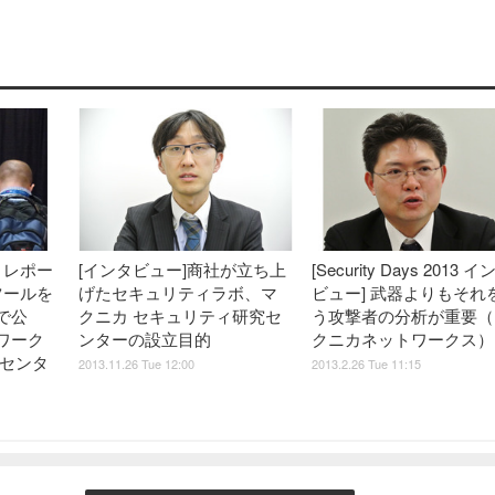
14 レポー
[インタビュー]商社が立ち上
[Security Days 2013 イ
ツールを
げたセキュリティラボ、マ
ビュー] 武器よりもそれ
14で公
クニカ セキュリティ研究セ
う攻撃者の分析が重要（
ワーク
ンターの設立目的
クニカネットワークス）
究センタ
2013.11.26 Tue 12:00
2013.2.26 Tue 11:15