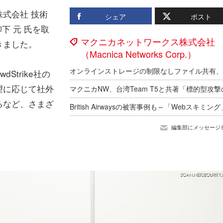
式会社 技術
シェア
ポスト
下 元 氏を取
マクニカネットワークス株式会社
きました。
（Macnica Networks Corp.）
trike社の
望に応じて社外
るなど、さまざ
編集部にメッセージ