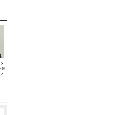
ンタ
を使
マ