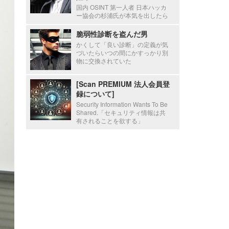
国内 OSINT 第一人者 日本ハッカ
ー協会の杉浦氏が本気を出したら
脆弱性診断を盗んだ男
かくして「良い診断」の定義が気
づいたらいつの間にかすっかり別
物に交換されていた
[Scan PREMIUM 法人会員登
録について]
Security Information Wants To Be
Shared.「セキュリティ情報は共
有されることを欲する」