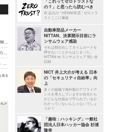
「これってゼロトラストな
の？」と思ったら読むべき
ID 起点の “ HENNGE流 ” ゼロトラ
ストここに爆誕
自動車部品メーカー
NITTAN、決算開示目前にラ
ンサムウェア感染
オンラインストレージの制限なしファイル共有、Webサイトスキャンサービス経由で情報漏えいに
それは朝出社してタイムカードを
押せないことからはじまった。
マクニカNW、台湾Team T5と共著「標的型攻撃の実態と対策アプローチ」公開
NITTAN vs ランサムウェア 戦い全
記録
British Airwaysの被害事例も～「Webスキミング」のリアルな実態と対策「第2回フィッシング対策勉強会」資料公開
NICT 井上大介が考える 日本
を送る
の「セキュリティ自給率」向
上
多くの組織で海外製のアプライア
ンスを導入していますが自分たち
がどんな仕組みで守られているか
わかっていないんじゃないでしょ
うか？
「趣味：ハッキング」一般社
団法人日本ハッカー協会 杉浦
隆幸