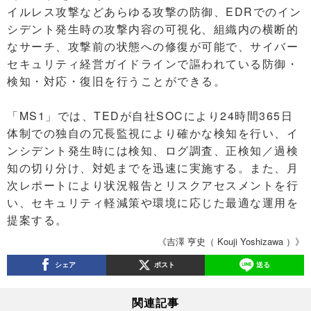
イルレス攻撃などあらゆる攻撃の防御、EDRでのイン
シデント発生時の攻撃内容の可視化、組織内の横断的
なサーチ、攻撃前の状態への修復が可能で、サイバー
セキュリティ経営ガイドラインで謳われている防御・
検知・対応・復旧を行うことができる。
「MS1」では、TEDが自社SOCにより24時間365日
体制での独自の冗長監視により確かな検知を行い、イ
ンシデント発生時には検知、ログ調査、正検知／過検
知の切り分け、対処までを迅速に実施する。また、月
次レポートにより状況報告とリスクアセスメントを行
い、セキュリティ軽減策や環境に応じた最適な運用を
提案する。
《吉澤 亨史（ Kouji Yoshizawa ）》
シェア
ポスト
送る
関連記事