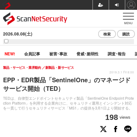
MENU
2026.08.08(土)
検索
購読
NEW!
会員記事
被害･事故
脅威･脆弱性
調査･報告
製品・サービス・業界動向
新製品・新サービス
2019.3.1 Fri 8:00
EPP・EDR製品「SentinelOne」のマネージド
サービス開始（TED）
TEDは、自律型エンドポイントセキュリティ製品「SentinelOne Endpoint Prote
ction Platform」を利用する企業向けに、セキュリティ運用とインシデント対応
を一貫して行うセキュリティサービス「MS1」の提供を3月1日より開始する。
198
views