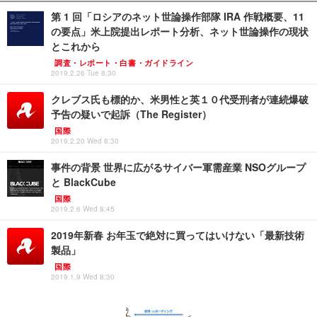
第 1 回「ロシアのネット世論操作部隊 IRA 作戦概要、11
の要点」米上院提出レポート分析、ネット世論操作の現状
とこれから
調査・レポート・白書・ガイドライン
2019.2.26 Tue 8:30
クレブス氏も標的か、米男性と英１０代受刑者が連続爆破
予告の疑いで起訴（The Register）
国際
2019.2.20 Wed 8:30
事件の背景 世界に広がるサイバー軍需産業 NSOグループ
と BlackCube
国際
2019.2.6 Wed 8:45
2019年新春 お年玉で絶対に買ってはいけない「最新技術
製品」
国際
2019.1.9 Wed 8:30