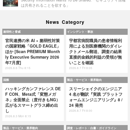
は共有されることを欲する」
News Category
脆弱性と脅威
インシデント・事故
官民連携の米 AI × 脆弱性対策
宇都宮病院職員の患者情報利
の国家戦略「GOLD EAGLE」
用による別医療機関のダイレ
ほか [Scan PREMIUM Month
クトメール郵送、調査の結果
ly Executive Summary 2026
直接的金銭的利益の受領が無
年7月度]
いことを確認
2026.8.6 Thu 8:15
2026.8.7 Fri 8:05
国際
製品・サービス・業界動向
ハッキングカンファレンス DE
スリーシェイクのエンジニア
F CON、Meta式「変態メガ
4 名が翻訳『実践 プラットフ
ネ」全面禁止（度付きもNG）
ォームエンジニアリング』8 /
広がるスマートグラス締め出
24 発売
し
2026.8.7 Fri 8:00
2026.8.3 Mon 8:15
製品・サービス・業界動向
調査・レポート・白書・ガイドライン