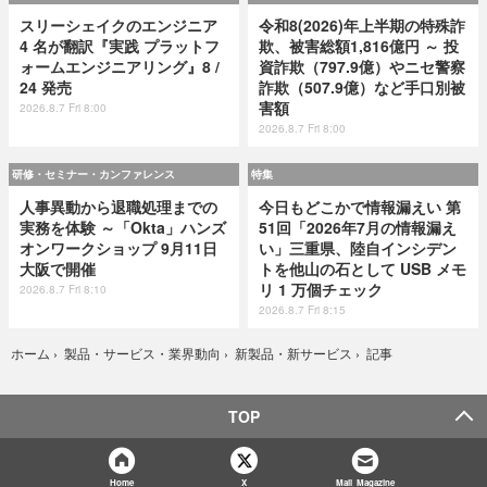
スリーシェイクのエンジニア
令和8(2026)年上半期の特殊詐
4 名が翻訳『実践 プラットフ
欺、被害総額1,816億円 ～ 投
ォームエンジニアリング』8 /
資詐欺（797.9億）やニセ警察
24 発売
詐欺（507.9億）など手口別被
害額
2026.8.7 Fri 8:00
2026.8.7 Fri 8:00
研修・セミナー・カンファレンス
特集
人事異動から退職処理までの
今日もどこかで情報漏えい 第
実務を体験 ～「Okta」ハンズ
51回「2026年7月の情報漏え
オンワークショップ 9月11日
い」三重県、陸自インシデン
大阪で開催
トを他山の石として USB メモ
リ 1 万個チェック
2026.8.7 Fri 8:10
2026.8.7 Fri 8:15
記事
ホーム
›
製品・サービス・業界動向
›
新製品・新サービス
›
TOP
Home
X
Mail Magazine