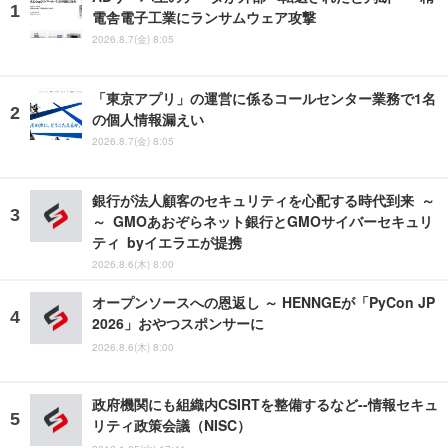
電舎電子工業にランサムウェア攻撃
2026.8.7(金) 8:05
「東京アプリ」の運営に係るコールセンター業務で1名
の個人情報漏えい
2026.8.7(金) 8:05
銀行が法人顧客のセキュリティを心配する時代到来 ～
～ GMOあおぞらネット銀行とGMOサイバーセキュリ
ティ byイエラエが提携
2026.8.6(木) 8:00
オープンソースへの恩返し ～ HENNGEが「PyCon JP
2026」おやつスポンサーに
2026.8.6(木) 8:00
政府機関にも組織内CSIRTを整備するなど--情報セキュ
リティ政策会議（NISC）