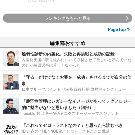
2012.1.25(水) 17:41
ランキングをもっと見る
PageTop
編集部おすすめ
脆弱性診断の内製化、失敗と再挑戦と成功の記録
内製化支援の取り組みについて取材させて欲しいと頼んでいた
のだが毎回返事は芳しくなかった
「守る」だけでなくお客を「成功」させるまでが自分の仕
事
日本プルーフポイント 代表取締役社長 野村健インタビュー
「脆弱性管理はレガシーなイメージがあってテクノロジー
的に魅力がないと思いました（阿部）」
Tenable 阿部淳平が語るエクスポージャーマネジメント
「これってゼロトラストなの？」と思ったら読むべき
ID 起点の “ HENNGE流 ” ゼロトラストここに爆誕