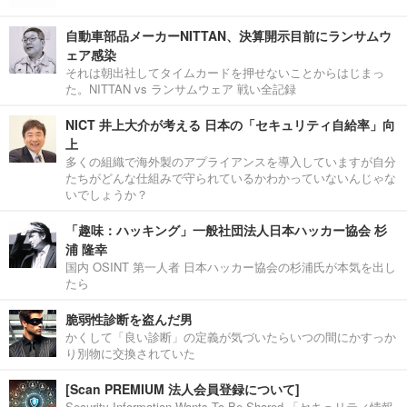
自動車部品メーカーNITTAN、決算開示目前にランサムウ
ェア感染
それは朝出社してタイムカードを押せないことからはじまっ
た。NITTAN vs ランサムウェア 戦い全記録
NICT 井上大介が考える 日本の「セキュリティ自給率」向
上
多くの組織で海外製のアプライアンスを導入していますが自分
たちがどんな仕組みで守られているかわかっていないんじゃな
いでしょうか？
「趣味：ハッキング」一般社団法人日本ハッカー協会 杉
浦 隆幸
国内 OSINT 第一人者 日本ハッカー協会の杉浦氏が本気を出し
たら
脆弱性診断を盗んだ男
かくして「良い診断」の定義が気づいたらいつの間にかすっか
り別物に交換されていた
[Scan PREMIUM 法人会員登録について]
Security Information Wants To Be Shared.「セキュリティ情報