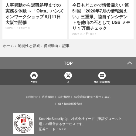
人事異動から退職処理までの
今日もどこかで情報漏えい 第
実務を体験 ～「Okta」ハンズ
51回「2026年7月の情報漏え
オンワークショップ 9月11日
い」三重県、陸自インシデン
大阪で開催
トを他山の石として USB メモ
リ 1 万個チェック
2026.8.7 Fri 8:10
2026.8.7 Fri 8:15
記事
ホーム
›
脆弱性と脅威
›
脅威動向
›
TOP
Home
X
Mail Magazine
お問合せ
広告掲載
会社概要
特定商取引法に基づく表記
個人情報保護方針
ScanNetSecurity は、株式会社イード（東証グロース上
場）の運営するサービスです。
証券コード：6038