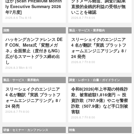
ほか [Scan PREMIUM Month
クトメール郵送、調査の結果
ly Executive Summary 2026
直接的金銭的利益の受領が無
年7月度]
いことを確認
2026.8.6 Thu 8:15
2026.8.7 Fri 8:05
国際
製品・サービス・業界動向
ハッキングカンファレンス DE
スリーシェイクのエンジニア
F CON、Meta式「変態メガ
4 名が翻訳『実践 プラットフ
ネ」全面禁止（度付きもNG）
ォームエンジニアリング』8 /
広がるスマートグラス締め出
24 発売
し
2026.8.7 Fri 8:00
2026.8.3 Mon 8:15
製品・サービス・業界動向
調査・レポート・白書・ガイドライン
スリーシェイクのエンジニア
令和8(2026)年上半期の特殊詐
4 名が翻訳『実践 プラットフ
欺、被害総額1,816億円 ～ 投
ォームエンジニアリング』8 /
資詐欺（797.9億）やニセ警察
24 発売
詐欺（507.9億）など手口別被
害額
2026.8.7 Fri 8:00
2026.8.7 Fri 8:00
研修・セミナー・カンファレンス
特集