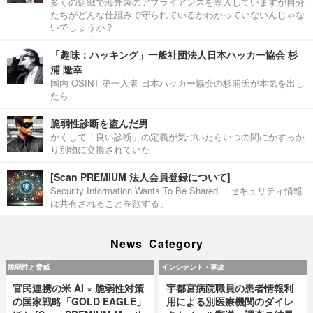
多くの組織で海外製のアプライアンスを導入していますが自分
たちがどんな仕組みで守られているかわかっていないんじゃな
いでしょうか？
「趣味：ハッキング」一般社団法人日本ハッカー協会 杉
浦 隆幸
国内 OSINT 第一人者 日本ハッカー協会の杉浦氏が本気を出し
たら
脆弱性診断を盗んだ男
かくして「良い診断」の定義が気づいたらいつの間にかすっか
り別物に交換されていた
[Scan PREMIUM 法人会員登録について]
Security Information Wants To Be Shared.「セキュリティ情報
は共有されることを欲する」
News Category
脆弱性と脅威
インシデント・事故
官民連携の米 AI × 脆弱性対策
宇都宮病院職員の患者情報利
の国家戦略「GOLD EAGLE」
用による別医療機関のダイレ