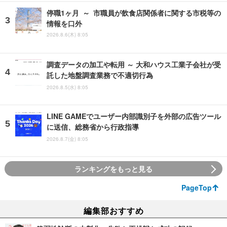
停職1ヶ月 ～ 市職員が飲食店関係者に関する市税等の
情報を口外
2026.8.6(木) 8:05
調査データの加工や転用 ～ 大和ハウス工業子会社が受
託した地盤調査業務で不適切行為
2026.8.5(水) 8:05
LINE GAMEでユーザー内部識別子を外部の広告ツール
に送信、総務省から行政指導
2026.8.7(金) 8:05
ランキングをもっと見る
PageTop
編集部おすすめ