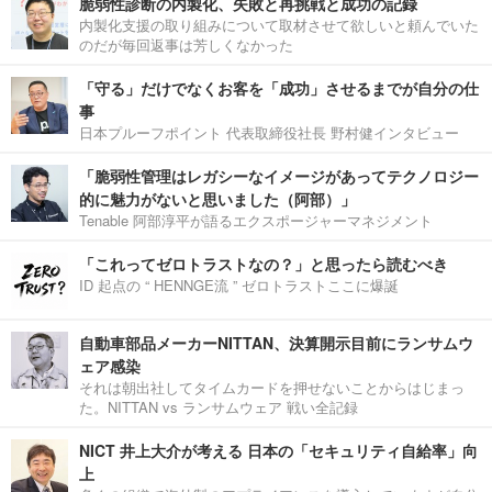
脆弱性診断の内製化、失敗と再挑戦と成功の記録
内製化支援の取り組みについて取材させて欲しいと頼んでいた
のだが毎回返事は芳しくなかった
「守る」だけでなくお客を「成功」させるまでが自分の仕
事
日本プルーフポイント 代表取締役社長 野村健インタビュー
「脆弱性管理はレガシーなイメージがあってテクノロジー
的に魅力がないと思いました（阿部）」
Tenable 阿部淳平が語るエクスポージャーマネジメント
「これってゼロトラストなの？」と思ったら読むべき
ID 起点の “ HENNGE流 ” ゼロトラストここに爆誕
自動車部品メーカーNITTAN、決算開示目前にランサムウ
ェア感染
それは朝出社してタイムカードを押せないことからはじまっ
た。NITTAN vs ランサムウェア 戦い全記録
NICT 井上大介が考える 日本の「セキュリティ自給率」向
上