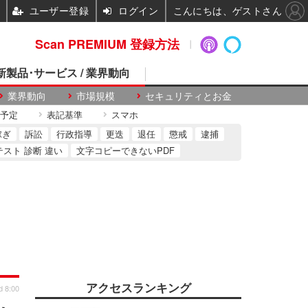
ユーザー登録
ログイン
こんにちは、ゲストさん
Scan PREMIUM 登録方法
 新製品･サービス / 業界動向
業界動向
市場規模
セキュリティとお金
予定
表記基準
スマホ
稼ぎ
訴訟
行政指導
更迭
退任
懲戒
逮捕
テスト 診断 違い
文字コピーできないPDF
アクセスランキング
d 8:00