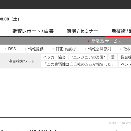
.08.08（土）
調査レポート / 白書
講演 / セミナー
新技術 /
新製品 サービス
RSS
情報提供
訂正 お詫び
情報公開原則
取材
ハッカー協会
"エンジニアの楽園"
愛
賞金
注目検索ワード
「この脆弱性は〇〇社の△△が報告した」
ペン
2018.10.10 We