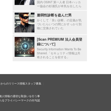
国内 OSINT 第一人者 日本ハッカ
ー協会の杉浦氏が本気を出したら
脆弱性診断を盗んだ男
かくして「良い診断」の定義が気
づいたらいつの間にかすっかり別
物に交換されていた
[Scan PREMIUM 法人会員登
録について]
Security Information Wants To Be
Shared.「セキュリティ情報は共
有されることを欲する」
ドからのリリース情報
スタッフ募集
個人情報の適切な取扱いを行う事
れるプライバシーマークの付与認