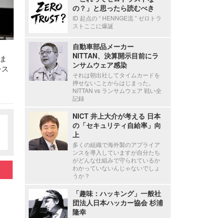
の？」と思ったら読むべき
ID 起点の “ HENNGE流 ” ゼロトラ
ストここに爆誕
自動車部品メーカー
NITTAN、決算開示目前にラ
ま
ンサムウェア感染
シス
それは朝出社してタイムカードを
押せないことからはじまった。
NITTAN vs ランサムウェア 戦い全
記録
NICT 井上大介が考える 日本
の「セキュリティ自給率」向
上
多くの組織で海外製のアプライア
ンスを導入していますが自分たち
がどんな仕組みで守られているか
わかっていないんじゃないでしょ
うか？
「趣味：ハッキング」一般社
団法人日本ハッカー協会 杉浦
隆幸