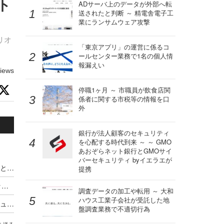
ト
ADサーバ上のデータが外部へ転
送されたと判断 ～ 精電舎電子工
業にランサムウェア攻撃
リオ
「東京アプリ」の運営に係るコ
ールセンター業務で1名の個人情
報漏えい
iews
停職1ヶ月 ～ 市職員が飲食店関
係者に関する市税等の情報を口
外
銀行が法人顧客のセキュリティ
を心配する時代到来 ～ ～ GMO
あおぞらネット銀行とGMOサイ
バーセキュリティ byイエラエが
経営幹部や役員がサイバー攻撃後に処分を受けたと50%が回答 ～ フォーティネット調査
提携
「AI攻撃ツール」が爆発的に普及 フォーティネット2026年レポート
調査データの加工や転用 ～ 大和
ハウス工業子会社が受託した地
FortiOS 8.0 がリリース、新しい AI ドリブンセキュリティ・次世代 SASE・量子安全機能を提供
盤調査業務で不適切行為