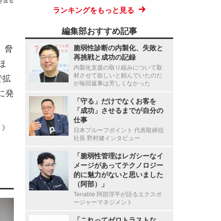
を送る
ランキングをもっと見る
編集部おすすめ記事
、脅
脆弱性診断の内製化、失敗と
再挑戦と成功の記録
ほ
内製化支援の取り組みについて取
材させて欲しいと頼んでいたのだ
で拡
が毎回返事は芳しくなかった
に発
「守る」だけでなくお客を
「成功」させるまでが自分の
仕事
 ）》
日本プルーフポイント 代表取締役
社長 野村健インタビュー
「脆弱性管理はレガシーなイ
メージがあってテクノロジー
的に魅力がないと思いました
（阿部）」
Tenable 阿部淳平が語るエクスポ
ージャーマネジメント
「これってゼロトラストな