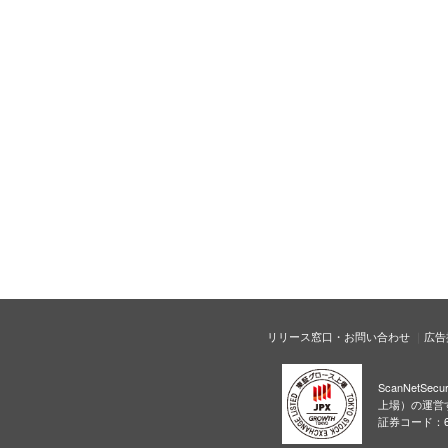
リリース窓口・お問い合わせ
広告
ScanNetS
上場）の運営
証券コード：6