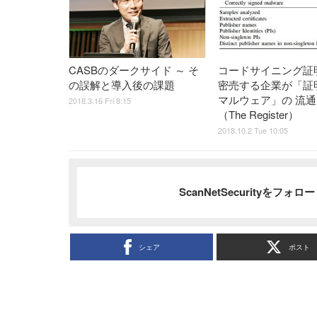
CASBのダークサイド ～ そ
コードサイニング証
の誤解と導入後の課題
密売する企業が「証
マルウェア」の 流
2018.3.16 Fri 8:15
（The Register）
2018.10.2 Tue 10:05
ScanNetSecurityをフォ
シェア
ポスト