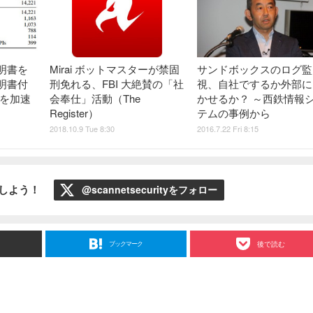
明書を
Mirai ボットマスターが禁固
サンドボックスのログ監
明書付
刑免れる、FBI 大絶賛の「社
視、自社でするか外部に
通を加速
会奉仕」活動（The
かせるか？ ～西鉄情報
Register）
テムの事例から
2018.10.9 Tue 8:30
2016.7.22 Fri 8:15
ローしよう！
@scannetsecurityをフォロー
ブックマーク
後で読む