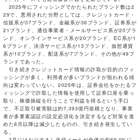
2025年にフィッシングでかたられたブランド数は2
29で、悪用された分野としては、クレジットカード・
信販系が37ブランド、金融系が36ブランド、証券系が
21ブランド、通信事業者・メールサービス系が20ブラ
ンド、オンラインサービス系が20ブランド、EC系が1
6ブランド、決済サービス系が13ブランド、仮想通貨
系が10ブランド、配送系が7ブランド、その他が49ブ
ランドであった。
引き続きクレジットカード情報の詐取が目的のフィ
ッシングが多く、利用者が多いブランドが狙われる傾
向は変わっていない。2025年は、証券会社をかたるフ
ィッシングで詐取した情報を使用して証券口座を乗っ
取り、株価操縦を行うことで利益を得るという手口
で、不正取引被害額は約7,393億円規模となり、事業
者が多要素認証の設定必須化を決定するなど対策を進
めた6月以降は減少したものの、引き続き発生してい
る。
2月にはなりすまし送信メールが全体の約69.0%に