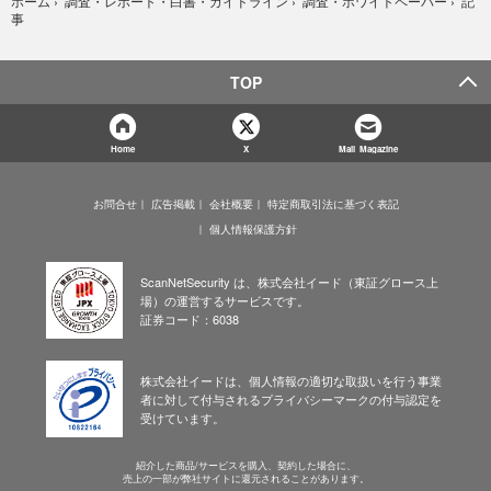
記
ホーム
›
調査・レポート・白書・ガイドライン
›
調査・ホワイトペーパー
›
事
TOP
Home
X
Mail Magazine
お問合せ
広告掲載
会社概要
特定商取引法に基づく表記
個人情報保護方針
ScanNetSecurity は、株式会社イード（東証グロース上
場）の運営するサービスです。
証券コード：6038
株式会社イードは、個人情報の適切な取扱いを行う事業
者に対して付与されるプライバシーマークの付与認定を
受けています。
紹介した商品/サービスを購入、契約した場合に、
売上の一部が弊社サイトに還元されることがあります。