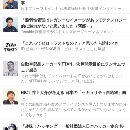
事
日本プルーフポイント 代表取締役社長 野村健インタビュー
「脆弱性管理はレガシーなイメージがあってテクノロジー
的に魅力がないと思いました（阿部）」
Tenable 阿部淳平が語るエクスポージャーマネジメント
「これってゼロトラストなの？」と思ったら読むべき
ID 起点の “ HENNGE流 ” ゼロトラストここに爆誕
自動車部品メーカーNITTAN、決算開示目前にランサムウ
ェア感染
それは朝出社してタイムカードを押せないことからはじまっ
た。NITTAN vs ランサムウェア 戦い全記録
NICT 井上大介が考える 日本の「セキュリティ自給率」向
上
多くの組織で海外製のアプライアンスを導入していますが自分
たちがどんな仕組みで守られているかわかっていないんじゃな
いでしょうか？
「趣味：ハッキング」一般社団法人日本ハッカー協会 杉