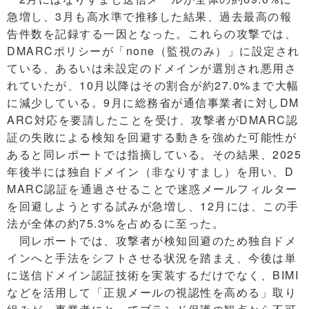
急増し、3月も高水準で推移した結果、過去最高の報
告件数を記録する一因となった。これらの攻撃では、
DMARCポリシーが「none（監視のみ）」に設定され
ている、あるいは未設定のドメインが選別され悪用さ
れていたが、10月以降はその割合が約27.0%まで大幅
に減少している。9月に総務省が通信事業者に対しDM
ARC対応を要請したことを受け、攻撃者がDMARC認
証の失敗による検知を回避する動きを強めた可能性が
あると同レポートでは指摘している。その結果、2025
年後半には独自ドメイン（非なりすまし）を用い、D
MARC認証を通過させることで迷惑メールフィルター
を回避しようとする試みが急増し、12月には、この手
法が全体の約75.3%を占めるに至った。
同レポートでは、攻撃者が検知回避のため独自ドメ
インへと手法をシフトさせる状況を踏まえ、今後は単
に送信ドメイン認証技術を実装するだけでなく、BIMI
などを活用して「正規メールの視認性を高める」取り