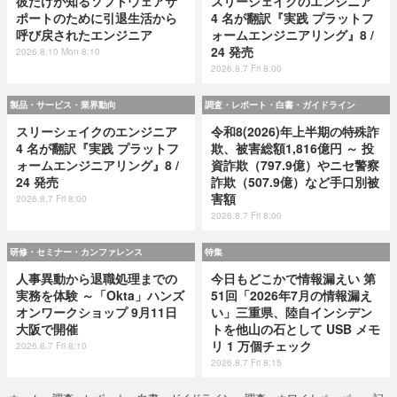
彼だけが知るソフトウェアサ
スリーシェイクのエンジニア
ポートのために引退生活から
4 名が翻訳『実践 プラットフ
呼び戻されたエンジニア
ォームエンジニアリング』8 /
24 発売
2026.8.10 Mon 8:10
2026.8.7 Fri 8:00
製品・サービス・業界動向
調査・レポート・白書・ガイドライン
スリーシェイクのエンジニア
令和8(2026)年上半期の特殊詐
4 名が翻訳『実践 プラットフ
欺、被害総額1,816億円 ～ 投
ォームエンジニアリング』8 /
資詐欺（797.9億）やニセ警察
24 発売
詐欺（507.9億）など手口別被
害額
2026.8.7 Fri 8:00
2026.8.7 Fri 8:00
研修・セミナー・カンファレンス
特集
人事異動から退職処理までの
今日もどこかで情報漏えい 第
実務を体験 ～「Okta」ハンズ
51回「2026年7月の情報漏え
オンワークショップ 9月11日
い」三重県、陸自インシデン
大阪で開催
トを他山の石として USB メモ
リ 1 万個チェック
2026.8.7 Fri 8:10
2026.8.7 Fri 8:15