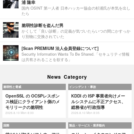
浦 隆幸
国内 OSINT 第一人者 日本ハッカー協会の杉浦氏が本気を出し
たら
脆弱性診断を盗んだ男
かくして「良い診断」の定義が気づいたらいつの間にかすっか
り別物に交換されていた
[Scan PREMIUM 法人会員登録について]
Security Information Wants To Be Shared.「セキュリティ情報
は共有されることを欲する」
News Category
脆弱性と脅威
インシデント・事故
OpenSSL の OCSPレスポン
KDDI の ISP 事業者向けメー
ス検証にクライアント側のメ
ルシステムに不正アクセス、
モリリークの脆弱性
総務省が行政指導
2026.8.10 Mon 8:00
2026.8.10 Mon 8:05
国際
製品・サービス・業界動向