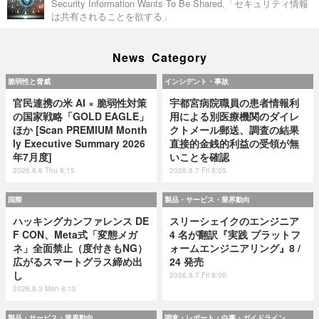
Security Information Wants To Be Shared.「セキュリティ情報
は共有されることを欲する」
News Category
脆弱性と脅威
インシデント・事故
官民連携の米 AI × 脆弱性対策
宇都宮病院職員の患者情報利
の国家戦略「GOLD EAGLE」
用による別医療機関のダイレ
ほか [Scan PREMIUM Month
クトメール郵送、調査の結果
ly Executive Summary 2026
直接的金銭的利益の受領が無
年7月度]
いことを確認
2026.8.6 Thu 8:15
2026.8.7 Fri 8:05
国際
製品・サービス・業界動向
ハッキングカンファレンス DE
スリーシェイクのエンジニア
F CON、Meta式「変態メガ
4 名が翻訳『実践 プラットフ
ネ」全面禁止（度付きもNG）
ォームエンジニアリング』8 /
広がるスマートグラス締め出
24 発売
し
2026.8.7 Fri 8:00
2026.8.3 Mon 8:15
製品・サービス・業界動向
調査・レポート・白書・ガイドライン