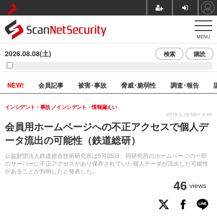
MENU
2026.08.08(土)
検索
購読
NEW!
会員記事
被害･事故
脅威･脆弱性
調査･報告
インシデント・事故
インシデント・情報漏えい
2018.5.28 Mon 9:46
会員用ホームページへの不正アクセスで個人デ
ータ流出の可能性（鉄道総研）
公益財団法人鉄道総合技術研究所は5月25日、同研究所のホームページの一部
のサーバーに不正アクセスがあり保存されていた個人データが流出した可能性
があることが判明したと発表した。
46
views