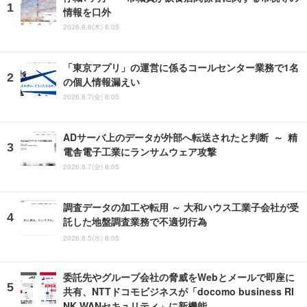
情報を口外
2026.8.6(木) 8:05
「東京アプリ」の運営に係るコールセンター業務で1名
の個人情報漏えい
2026.8.7(金) 8:05
ADサーバ上のデータが外部へ転送されたと判断 ～ 精
電舎電子工業にランサムウェア攻撃
2026.8.7(金) 8:05
調査データの加工や転用 ～ 大和ハウス工業子会社が受
託した地盤調査業務で不適切行為
2026.8.5(水) 8:05
委託先やグループ会社の脅威をWebとメールで即座に
共有、NTTドコモビジネスが「docomo business RI
NK WANセキュリティ」に新機能