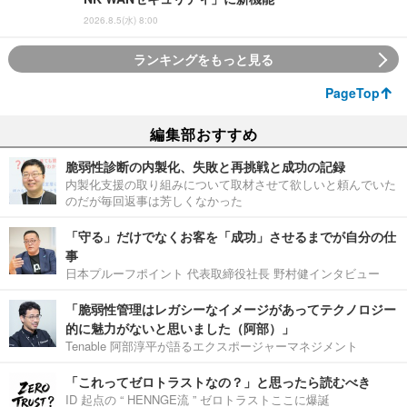
2026.8.5(水) 8:00
ランキングをもっと見る
PageTop
編集部おすすめ
脆弱性診断の内製化、失敗と再挑戦と成功の記録
内製化支援の取り組みについて取材させて欲しいと頼んでいた
のだが毎回返事は芳しくなかった
「守る」だけでなくお客を「成功」させるまでが自分の仕
事
日本プルーフポイント 代表取締役社長 野村健インタビュー
「脆弱性管理はレガシーなイメージがあってテクノロジー
的に魅力がないと思いました（阿部）」
Tenable 阿部淳平が語るエクスポージャーマネジメント
「これってゼロトラストなの？」と思ったら読むべき
ID 起点の “ HENNGE流 ” ゼロトラストここに爆誕