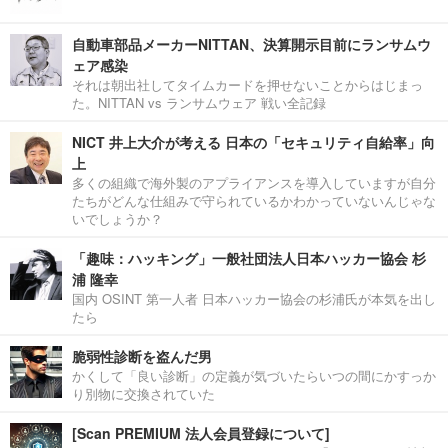
自動車部品メーカーNITTAN、決算開示目前にランサムウ
ェア感染
それは朝出社してタイムカードを押せないことからはじまっ
た。NITTAN vs ランサムウェア 戦い全記録
NICT 井上大介が考える 日本の「セキュリティ自給率」向
上
多くの組織で海外製のアプライアンスを導入していますが自分
たちがどんな仕組みで守られているかわかっていないんじゃな
いでしょうか？
「趣味：ハッキング」一般社団法人日本ハッカー協会 杉
浦 隆幸
国内 OSINT 第一人者 日本ハッカー協会の杉浦氏が本気を出し
たら
脆弱性診断を盗んだ男
かくして「良い診断」の定義が気づいたらいつの間にかすっか
り別物に交換されていた
[Scan PREMIUM 法人会員登録について]