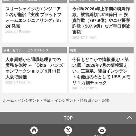
スリーシェイクのエンジニア
令和8(2026)年上半期の特殊詐
4 名が翻訳『実践 プラットフ
欺、被害総額1,816億円 ～ 投
ォームエンジニアリング』8 /
資詐欺（797.9億）やニセ警察
24 発売
詐欺（507.9億）など手口別被
害額
2026.8.7 Fri 8:00
2026.8.7 Fri 8:00
研修・セミナー・カンファレンス
特集
人事異動から退職処理までの
今日もどこかで情報漏えい 第
実務を体験 ～「Okta」ハンズ
51回「2026年7月の情報漏え
オンワークショップ 9月11日
い」三重県、陸自インシデン
大阪で開催
トを他山の石として USB メモ
リ 1 万個チェック
2026.8.7 Fri 8:10
2026.8.7 Fri 8:15
記事
ホーム
›
インシデント・事故
›
インシデント・情報漏えい
›
TOP