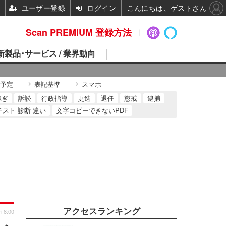
ユーザー登録
ログイン
こんにちは、ゲストさん
Scan PREMIUM 登録方法
 新製品･サービス / 業界動向
予定
表記基準
スマホ
稼ぎ
訴訟
行政指導
更迭
退任
懲戒
逮捕
テスト 診断 違い
文字コピーできないPDF
アクセスランキング
i 8:00