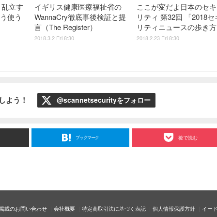
、乱立す
イギリス健康医療福祉省の
ここが変だよ日本のセキ
どう使う
WannaCry徹底事後検証と提
リティ 第32回 「2018
言（The Register）
リティニュースの歩き方
2018.3.2 Fri 8:30
2018.2.23 Fri 8:30
ローしよう！
@scannetsecurityをフォロー
ブックマーク
後で読む
掲載のお問い合わせ
会社概要
特定商取引法に基づく表記
個人情報保護方針
イー