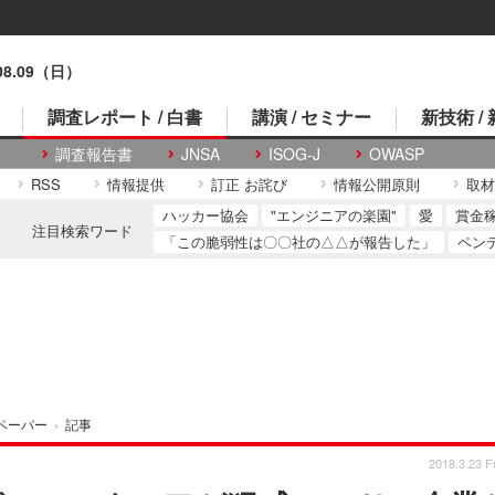
.08.09（日）
調査レポート / 白書
講演 / セミナー
新技術 /
調査報告書
JNSA
ISOG-J
OWASP
RSS
情報提供
訂正 お詫び
情報公開原則
取材
ハッカー協会
"エンジニアの楽園"
愛
賞金
注目検索ワード
「この脆弱性は〇〇社の△△が報告した」
ペン
ペーパー
›
記事
2018.3.23 Fr