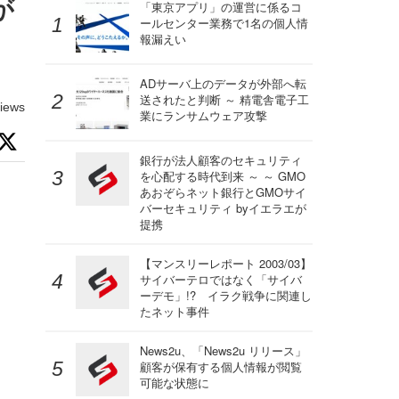
が
「東京アプリ」の運営に係るコ
ールセンター業務で1名の個人情
報漏えい
ADサーバ上のデータが外部へ転
送されたと判断 ～ 精電舎電子工
iews
業にランサムウェア攻撃
銀行が法人顧客のセキュリティ
を心配する時代到来 ～ ～ GMO
あおぞらネット銀行とGMOサイ
バーセキュリティ byイエラエが
提携
【マンスリーレポート 2003/03】
サイバーテロではなく「サイバ
ーデモ」!? イラク戦争に関連し
たネット事件
News2u、「News2u リリース」
顧客が保有する個人情報が閲覧
可能な状態に