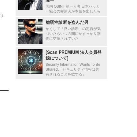
国内 OSINT 第一人者 日本ハッカ
ー協会の杉浦氏が本気を出したら
 ）》
脆弱性診断を盗んだ男
かくして「良い診断」の定義が気
づいたらいつの間にかすっかり別
物に交換されていた
[Scan PREMIUM 法人会員登
録について]
Security Information Wants To Be
Shared.「セキュリティ情報は共
有されることを欲する」