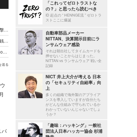
「これってゼロトラストな
の？」と思ったら読むべき
ID 起点の “ HENNGE流 ” ゼロトラ
ストここに爆誕
脆弱性の是正期限12時間の政府も ～ AI 自律型攻撃の台頭と企業の最新リスク
自動車部品メーカー
NITTAN、決算開示目前にラ
金融業界向け DDoS 攻撃が前年比 105 %増 ～ 金銭的動機ではなく市民のアクセス遮断が目的
ンサムウェア感染
それは朝出社してタイムカードを
Check Point CloudGuard Network Security が Google Cloud Network Security Integration に統合
押せないことからはじまった。
NITTAN vs ランサムウェア 戦い全
を送る
記録
NICT 井上大介が考える 日本
の「セキュリティ自給率」向
ウ
上
月
多くの組織で海外製のアプライア
ンスを導入していますが自分たち
がどんな仕組みで守られているか
わかっていないんじゃないでしょ
うか？
「趣味：ハッキング」一般社
スパ
団法人日本ハッカー協会 杉浦
隆幸