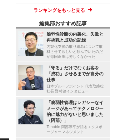
ランキングをもっと見る
編集部おすすめ記事
脆弱性診断の内製化、失敗と
再挑戦と成功の記録
内製化支援の取り組みについて取
材させて欲しいと頼んでいたのだ
が毎回返事は芳しくなかった
「守る」だけでなくお客を
「成功」させるまでが自分の
仕事
日本プルーフポイント 代表取締役
社長 野村健インタビュー
「脆弱性管理はレガシーなイ
メージがあってテクノロジー
的に魅力がないと思いました
（阿部）」
Tenable 阿部淳平が語るエクスポ
ージャーマネジメント