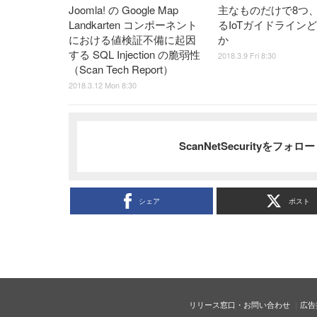
Joomla! の Google Map
主なものだけで8つ
Landkarten コンポーネント
るIoTガイドライン
における値検証不備に起因
か
する SQL Injection の脆弱性
2018.3.9 Fri 8:30
（Scan Tech Report）
2018.3.12 Mon 8:30
ScanNetSecurityをフォ
シェア
ポスト
リリース窓口・お問い合わせ
広告