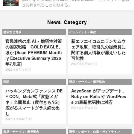
は共有されることを欲する」
News Category
脆弱性と脅威
インシデント・事故
官民連携の米 AI × 脆弱性対策
新エフエイコムにランサムウ
の国家戦略「GOLD EAGLE」
ェア攻撃、取引先の従業員に
ほか [Scan PREMIUM Month
関する個人情報が漏えいした
ly Executive Summary 2026
可能性
年7月度]
2026.8.6 Thu 8:05
2026.8.6 Thu 8:15
国際
製品・サービス・業界動向
ハッキングカンファレンス DE
AeyeScan がアップデート、
F CON、Meta式「変態メガ
Ruby on Rails や WordPres
ネ」全面禁止（度付きもNG）
s の最新脆弱性に対応
広がるスマートグラス締め出
2026.8.6 Thu 8:00
し
2026.8.3 Mon 8:15
製品・サービス・業界動向
調査・レポート・白書・ガイドライン