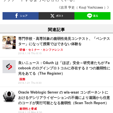
《吉澤 亨史（ Kouji Yoshizawa ）》
シェア
ポスト
送る
関連記事
専門学校・高専対象の脆弱性発見コンテスト、「ペンテス
ター」になって授業ではできない体験を
研修・セミナー・カンファレンス
2018.1.18 Thu 8:15
良いニュース：OAuth は「ほぼ」安全～研究者たちが Fa
cebook のログインプロトコルに存在する 2 つの脆弱性に
光をあてる（The Register）
国際
2016.1.21 Thu 8:30
Oracle Weblogic Server の wls-wsat コンポーネントに
おけるデシリアライゼーションの不備により遠隔から任意
のコードが実行可能となる脆弱性（Scan Tech Report）
脆弱性と脅威
2018.1.15 Mon 8:30