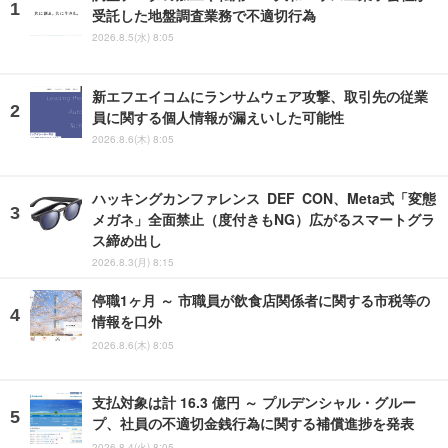
受託した地盤調査業務で不適切行為
2026.8.5(水) 8:05
新エフエイコムにランサムウェア攻撃、取引先の従業
員に関する個人情報が漏えいした可能性
2026.8.6(木) 8:05
ハッキングカンファレンス DEF CON、Meta式「変態
メガネ」全面禁止（度付きもNG）広がるスマートグラ
ス締め出し
2026.8.3(月) 8:15
停職1ヶ月 ～ 市職員が飲食店関係者に関する市税等の
情報を口外
2026.8.6(木) 8:05
支払対象は計 16.3 億円 ～ プルデンシャル・グルー
プ、社員の不適切金銭行為に関する補償進捗を発表
2026.8.4(火) 8:05