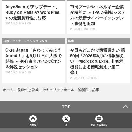
AeyeScan がアップデート、
市民プールやエネルギー企業
Ruby on Rails や WordPres
が標的に ～ IPA が制御システ
s の最新脆弱性に対応
ムの最新サイバーインシデン
ト事例を追加
2026.8.6 Thu 8:00
2026.8.6 Thu 8:00
研修・セミナー・カンファレンス
特集
Okta Japan「さわってみよう
今日もどこかで情報漏えい 第
Auth0！」を9月11日に大阪で
50回「2026年6月の情報漏え
開催 ～ 初心者向けハンズオン
い」Microsoft Excel 非表示
＆解説セッション
機能による情報漏えい第二
弾！
2026.8.6 Thu 8:10
2026.7.14 Tue 8:10
記事
ホーム
›
脆弱性と脅威
›
セキュリティホール・脆弱性
›
TOP
Home
X
Mail Magazine