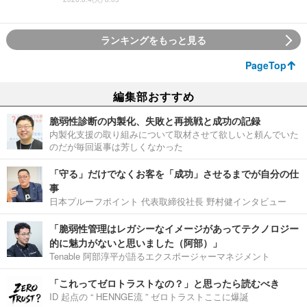
ランキングをもっと見る
PageTop
編集部おすすめ
脆弱性診断の内製化、失敗と再挑戦と成功の記録
内製化支援の取り組みについて取材させて欲しいと頼んでいた
のだが毎回返事は芳しくなかった
「守る」だけでなくお客を「成功」させるまでが自分の仕
事
日本プルーフポイント 代表取締役社長 野村健インタビュー
「脆弱性管理はレガシーなイメージがあってテクノロジー
的に魅力がないと思いました（阿部）」
Tenable 阿部淳平が語るエクスポージャーマネジメント
「これってゼロトラストなの？」と思ったら読むべき
ID 起点の “ HENNGE流 ” ゼロトラストここに爆誕