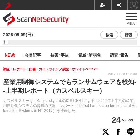
MENU
2026.08.09(日)
検索
購読
NEW!
会員記事
被害･事故
脅威･脆弱性
調査･報告
調査・レポート・白書・ガイドライン
調査・ホワイトペーパー
2017.11.10 Fri 8:00
産業用制御システムでもランサムウェアを検知-
-上半期レポート（カスペルスキー）
カスペルスキーは、Kaspersky LabのICS CERTによる「2017年上半期の産業
用自動化システムの脅威の状況」レポート（Threat Landscape for Industrial Au
tomation Systems in H1 2017）を発表した。
24
views