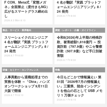
F CON、Meta式「変態メガ
4 名が翻訳『実践 プラットフ
ネ」全面禁止（度付きもNG）
ォームエンジニアリング』8 /
広がるスマートグラス締め出
24 発売
し
2026.8.7 Fri 8:00
2026.8.3 Mon 8:15
製品・サービス・業界動向
調査・レポート・白書・ガイドライン
スリーシェイクのエンジニア
令和8(2026)年上半期の特殊詐
4 名が翻訳『実践 プラットフ
欺、被害総額1,816億円 ～ 投
ォームエンジニアリング』8 /
資詐欺（797.9億）やニセ警察
24 発売
詐欺（507.9億）など手口別被
害額
2026.8.7 Fri 8:00
2026.8.7 Fri 8:00
研修・セミナー・カンファレンス
特集
人事異動から退職処理までの
今日もどこかで情報漏えい 第
実務を体験 ～「Okta」ハンズ
51回「2026年7月の情報漏え
オンワークショップ 9月11日
い」三重県、陸自インシデン
大阪で開催
トを他山の石として USB メモ
リ 1 万個チェック
2026.8.7 Fri 8:10
2026.8.7 Fri 8:15