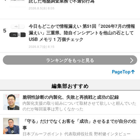
託した地盤調査業務で不適切行為
2026.8.5(水) 8:05
今日もどこかで情報漏えい 第51回「2026年7月の情報
漏えい」三重県、陸自インシデントを他山の石として
USB メモリ 1 万個チェック
2026.8.7(金) 8:15
ランキングをもっと見る
PageTop
編集部おすすめ
脆弱性診断の内製化、失敗と再挑戦と成功の記録
内製化支援の取り組みについて取材させて欲しいと頼んでいた
のだが毎回返事は芳しくなかった
「守る」だけでなくお客を「成功」させるまでが自分の仕
事
日本プルーフポイント 代表取締役社長 野村健インタビュー