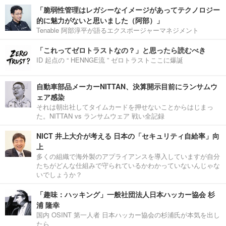
「脆弱性管理はレガシーなイメージがあってテクノロジー
的に魅力がないと思いました（阿部）」
Tenable 阿部淳平が語るエクスポージャーマネジメント
「これってゼロトラストなの？」と思ったら読むべき
ID 起点の “ HENNGE流 ” ゼロトラストここに爆誕
自動車部品メーカーNITTAN、決算開示目前にランサムウ
ェア感染
それは朝出社してタイムカードを押せないことからはじまっ
た。NITTAN vs ランサムウェア 戦い全記録
NICT 井上大介が考える 日本の「セキュリティ自給率」向
上
多くの組織で海外製のアプライアンスを導入していますが自分
たちがどんな仕組みで守られているかわかっていないんじゃな
いでしょうか？
「趣味：ハッキング」一般社団法人日本ハッカー協会 杉
浦 隆幸
国内 OSINT 第一人者 日本ハッカー協会の杉浦氏が本気を出し
たら