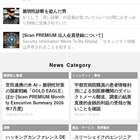
脆弱性診断を盗んだ男
かくして「良い診断」の定義が気づいたらいつの間にかすっか
り別物に交換されていた
[Scan PREMIUM 法人会員登録について]
Security Information Wants To Be Shared.「セキュリティ情報
は共有されることを欲する」
News Category
脆弱性と脅威
インシデント・事故
官民連携の米 AI × 脆弱性対策
宇都宮病院職員の患者情報利
の国家戦略「GOLD EAGLE」
用による別医療機関のダイレ
ほか [Scan PREMIUM Month
クトメール郵送、調査の結果
ly Executive Summary 2026
直接的金銭的利益の受領が無
年7月度]
いことを確認
2026.8.6 Thu 8:15
2026.8.7 Fri 8:05
国際
製品・サービス・業界動向
ハッキングカンファレンス DE
スリーシェイクのエンジニア