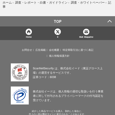
記
ホーム
›
調査・レポート・白書・ガイドライン
›
調査・ホワイトペーパー
›
事
TOP
Home
X
Mail Magazine
お問合せ
広告掲載
会社概要
特定商取引法に基づく表記
個人情報保護方針
ScanNetSecurity は、株式会社イード（東証グロース上
場）の運営するサービスです。
証券コード：6038
株式会社イードは、個人情報の適切な取扱いを行う事業
者に対して付与されるプライバシーマークの付与認定を
受けています。
紹介した商品/サービスを購入、契約した場合に、
売上の一部が弊社サイトに還元されることがあります。