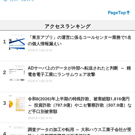
PageTop
アクセスランキング
「東京アプリ」の運営に係るコールセンター業務で1名
の個人情報漏えい
2026.8.7(金) 8:05
ADサーバ上のデータが外部へ転送されたと判断 ～ 精
電舎電子工業にランサムウェア攻撃
2026.8.7(金) 8:05
令和8(2026)年上半期の特殊詐欺、被害総額1,816億円
～ 投資詐欺（797.9億）やニセ警察詐欺（507.9億）な
ど手口別被害額
2026.8.7(金) 8:00
調査データの加工や転用 ～ 大和ハウス工業子会社が受