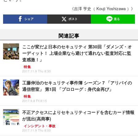
《吉澤 亨史（ Kouji Yoshizawa ）》
シェア
ポスト
送る
関連記事
ここが変だよ日本のセキュリティ 第30回「ダメンズ・オ
ーディット！ 上場企業なら避けて通れない監査対応に監
査感激！」
特集
2017.11.9 Thu 8:30
工藤伸治のセキュリティ事件簿 シーズン 7 「アリバイの
通信密室」 第1回 「プロローグ：身代金再び」
特集
2017.9.8 Fri 8:15
不正アクセスによりセキュリティコードを含むカード情報
が流出(高商事)
インシデント・事故
2017.11.9 Thu 8:00