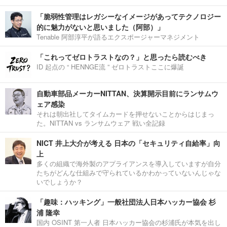
「脆弱性管理はレガシーなイメージがあってテクノロジー
的に魅力がないと思いました（阿部）」
Tenable 阿部淳平が語るエクスポージャーマネジメント
「これってゼロトラストなの？」と思ったら読むべき
ID 起点の “ HENNGE流 ” ゼロトラストここに爆誕
自動車部品メーカーNITTAN、決算開示目前にランサムウ
ェア感染
それは朝出社してタイムカードを押せないことからはじまっ
た。NITTAN vs ランサムウェア 戦い全記録
NICT 井上大介が考える 日本の「セキュリティ自給率」向
上
多くの組織で海外製のアプライアンスを導入していますが自分
たちがどんな仕組みで守られているかわかっていないんじゃな
いでしょうか？
「趣味：ハッキング」一般社団法人日本ハッカー協会 杉
浦 隆幸
国内 OSINT 第一人者 日本ハッカー協会の杉浦氏が本気を出し