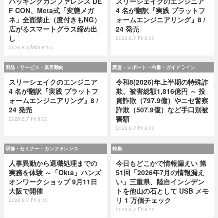
ハッキングカンファレンス DE
スリーシェイクのエンジニア
F CON、Meta式「変態メガ
4 名が翻訳『実践 プラットフ
ネ」全面禁止（度付きもNG）
ォームエンジニアリング』8 /
広がるスマートグラス締め出
24 発売
し
2026.8.7 Fri 8:00
2026.8.3 Mon 8:15
製品・サービス・業界動向
調査・レポート・白書・ガイドライン
スリーシェイクのエンジニア
令和8(2026)年上半期の特殊詐
4 名が翻訳『実践 プラットフ
欺、被害総額1,816億円 ～ 投
ォームエンジニアリング』8 /
資詐欺（797.9億）やニセ警察
24 発売
詐欺（507.9億）など手口別被
害額
2026.8.7 Fri 8:00
2026.8.7 Fri 8:00
研修・セミナー・カンファレンス
特集
人事異動から退職処理までの
今日もどこかで情報漏えい 第
実務を体験 ～「Okta」ハンズ
51回「2026年7月の情報漏え
オンワークショップ 9月11日
い」三重県、陸自インシデン
大阪で開催
トを他山の石として USB メモ
リ 1 万個チェック
2026.8.7 Fri 8:10
2026.8.7 Fri 8:15