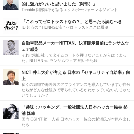
的に魅力がないと思いました（阿部）」
Tenable 阿部淳平が語るエクスポージャーマネジメント
「これってゼロトラストなの？」と思ったら読むべき
ID 起点の “ HENNGE流 ” ゼロトラストここに爆誕
自動車部品メーカーNITTAN、決算開示目前にランサムウ
ェア感染
それは朝出社してタイムカードを押せないことからはじまっ
た。NITTAN vs ランサムウェア 戦い全記録
NICT 井上大介が考える 日本の「セキュリティ自給率」向
上
多くの組織で海外製のアプライアンスを導入していますが自分
たちがどんな仕組みで守られているかわかっていないんじゃな
いでしょうか？
「趣味：ハッキング」一般社団法人日本ハッカー協会 杉
浦 隆幸
国内 OSINT 第一人者 日本ハッカー協会の杉浦氏が本気を出し
たら