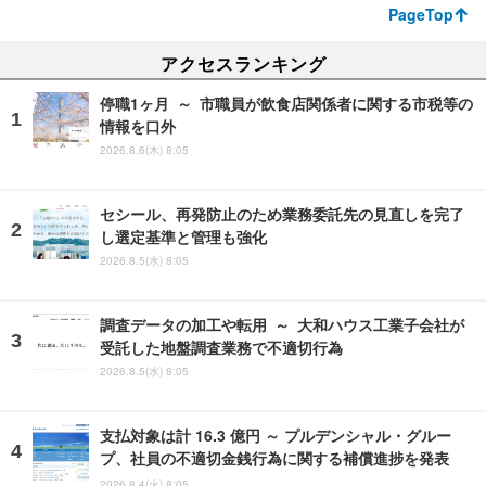
PageTop
アクセスランキング
停職1ヶ月 ～ 市職員が飲食店関係者に関する市税等の
情報を口外
2026.8.6(木) 8:05
セシール、再発防止のため業務委託先の見直しを完了
し選定基準と管理も強化
2026.8.5(水) 8:05
調査データの加工や転用 ～ 大和ハウス工業子会社が
受託した地盤調査業務で不適切行為
2026.8.5(水) 8:05
支払対象は計 16.3 億円 ～ プルデンシャル・グルー
プ、社員の不適切金銭行為に関する補償進捗を発表
2026.8.4(火) 8:05