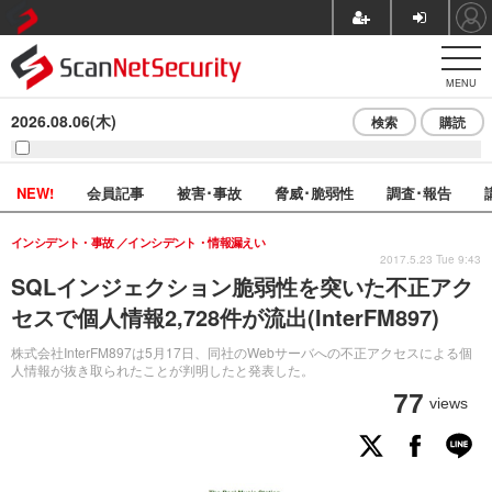
MENU
2026.08.06(木)
検索
購読
NEW!
会員記事
被害･事故
脅威･脆弱性
調査･報告
インシデント・事故
インシデント・情報漏えい
2017.5.23 Tue 9:43
SQLインジェクション脆弱性を突いた不正アク
セスで個人情報2,728件が流出(InterFM897)
株式会社InterFM897は5月17日、同社のWebサーバへの不正アクセスによる個
人情報が抜き取られたことが判明したと発表した。
77
views