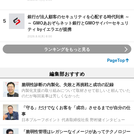
銀行が法人顧客のセキュリティを心配する時代到来 ～
～ GMOあおぞらネット銀行とGMOサイバーセキュリ
ティ byイエラエが提携
2026.8.6(木) 8:00
ランキングをもっと見る
PageTop
編集部おすすめ
脆弱性診断の内製化、失敗と再挑戦と成功の記録
内製化支援の取り組みについて取材させて欲しいと頼んでいた
のだが毎回返事は芳しくなかった
「守る」だけでなくお客を「成功」させるまでが自分の仕
事
日本プルーフポイント 代表取締役社長 野村健インタビュー
「脆弱性管理はレガシーなイメージがあってテクノロジー