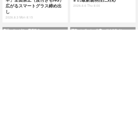
広がるスマートグラス締め出
2026.8.6 Thu 8:00
し
2026.8.3 Mon 8:15
製品・サービス・業界動向
調査・レポート・白書・ガイドライン
AeyeScan がアップデート、
市民プールやエネルギー企業
Ruby on Rails や WordPres
が標的に ～ IPA が制御システ
s の最新脆弱性に対応
ムの最新サイバーインシデン
ト事例を追加
2026.8.6 Thu 8:00
2026.8.6 Thu 8:00
研修・セミナー・カンファレンス
特集
Okta Japan「さわってみよう
今日もどこかで情報漏えい 第
Auth0！」を9月11日に大阪で
50回「2026年6月の情報漏え
開催 ～ 初心者向けハンズオン
い」Microsoft Excel 非表示
＆解説セッション
機能による情報漏えい第二
弾！
2026.8.6 Thu 8:10
2026.7.14 Tue 8:10
記事
ホーム
›
インシデント・事故
›
インシデント・情報漏えい
›