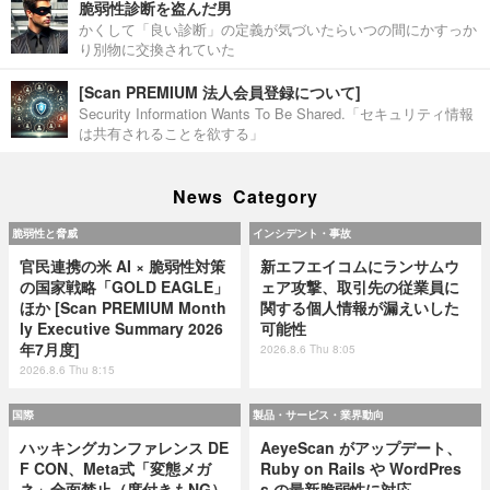
脆弱性診断を盗んだ男
かくして「良い診断」の定義が気づいたらいつの間にかすっか
り別物に交換されていた
[Scan PREMIUM 法人会員登録について]
Security Information Wants To Be Shared.「セキュリティ情報
は共有されることを欲する」
News Category
脆弱性と脅威
インシデント・事故
官民連携の米 AI × 脆弱性対策
新エフエイコムにランサムウ
の国家戦略「GOLD EAGLE」
ェア攻撃、取引先の従業員に
ほか [Scan PREMIUM Month
関する個人情報が漏えいした
ly Executive Summary 2026
可能性
年7月度]
2026.8.6 Thu 8:05
2026.8.6 Thu 8:15
国際
製品・サービス・業界動向
ハッキングカンファレンス DE
AeyeScan がアップデート、
F CON、Meta式「変態メガ
Ruby on Rails や WordPres
ネ」全面禁止（度付きもNG）
s の最新脆弱性に対応