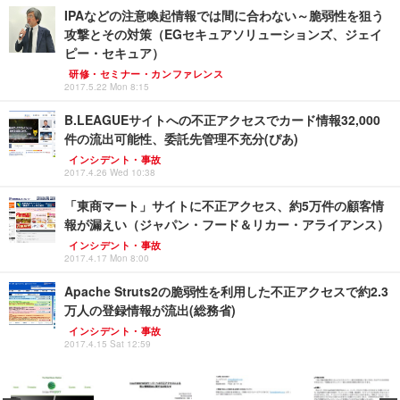
IPAなどの注意喚起情報では間に合わない～脆弱性を狙う
攻撃とその対策（EGセキュアソリューションズ、ジェイ
ピー・セキュア）
研修・セミナー・カンファレンス
2017.5.22 Mon 8:15
B.LEAGUEサイトへの不正アクセスでカード情報32,000
件の流出可能性、委託先管理不充分(ぴあ)
インシデント・事故
2017.4.26 Wed 10:38
「東商マート」サイトに不正アクセス、約5万件の顧客情
報が漏えい（ジャパン・フード＆リカー・アライアンス）
インシデント・事故
2017.4.17 Mon 8:00
Apache Struts2の脆弱性を利用した不正アクセスで約2.3
万人の登録情報が流出(総務省)
インシデント・事故
2017.4.15 Sat 12:59