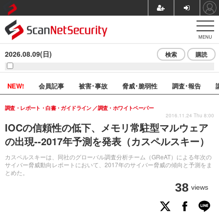
MENU
2026.08.09(日)
検索
購読
NEW!
会員記事
被害･事故
脅威･脆弱性
調査･報告
調査・レポート・白書・ガイドライン
調査・ホワイトペーパー
2016.11.24 Thu 8:00
IOCの信頼性の低下、メモリ常駐型マルウェア
の出現--2017年予測を発表（カスペルスキー）
カスペルスキーは、同社のグローバル調査分析チーム（GReAT）による年次の
サイバー脅威動向レポートにおいて、2017年のサイバー脅威の傾向と予測をま
とめた。
38
views