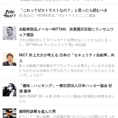
「これってゼロトラストなの？」と思ったら読むべき
ID 起点の “ HENNGE流 ” ゼロトラストここに爆誕
自動車部品メーカーNITTAN、決算開示目前にランサムウ
ェア感染
それは朝出社してタイムカードを押せないことからはじまっ
た。NITTAN vs ランサムウェア 戦い全記録
NICT 井上大介が考える 日本の「セキュリティ自給率」向
上
多くの組織で海外製のアプライアンスを導入していますが自分
たちがどんな仕組みで守られているかわかっていないんじゃな
いでしょうか？
「趣味：ハッキング」一般社団法人日本ハッカー協会 杉
浦 隆幸
国内 OSINT 第一人者 日本ハッカー協会の杉浦氏が本気を出し
たら
脆弱性診断を盗んだ男
かくして「良い診断」の定義が気づいたらいつの間にかすっか