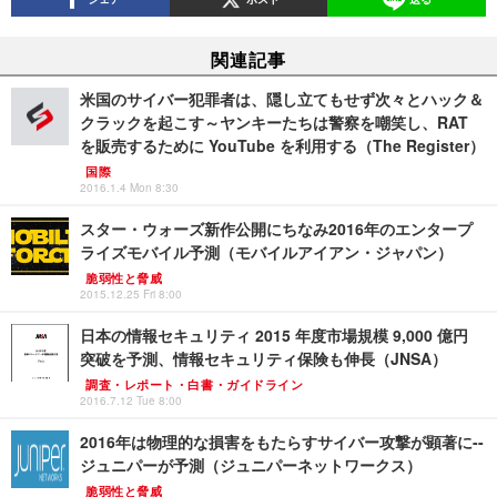
関連記事
米国のサイバー犯罪者は、隠し立てもせず次々とハック＆
クラックを起こす～ヤンキーたちは警察を嘲笑し、RAT
を販売するために YouTube を利用する（The Register）
国際
2016.1.4 Mon 8:30
スター・ウォーズ新作公開にちなみ2016年のエンタープ
ライズモバイル予測（モバイルアイアン・ジャパン）
脆弱性と脅威
2015.12.25 Fri 8:00
日本の情報セキュリティ 2015 年度市場規模 9,000 億円
突破を予測、情報セキュリティ保険も伸長（JNSA）
調査・レポート・白書・ガイドライン
2016.7.12 Tue 8:00
2016年は物理的な損害をもたらすサイバー攻撃が顕著に--
ジュニパーが予測（ジュニパーネットワークス）
脆弱性と脅威