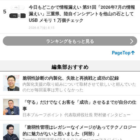
今日もどこかで情報漏えい 第51回「2026年7月の情報
漏えい」三重県、陸自インシデントを他山の石として
USB メモリ 1 万個チェック
2026.8.7(金) 8:15
ランキングをもっと見る
PageTop
編集部おすすめ
脆弱性診断の内製化、失敗と再挑戦と成功の記録
内製化支援の取り組みについて取材させて欲しいと頼んでいた
のだが毎回返事は芳しくなかった
「守る」だけでなくお客を「成功」させるまでが自分の仕
事
日本プルーフポイント 代表取締役社長 野村健インタビュー
「脆弱性管理はレガシーなイメージがあってテクノロジー
的に魅力がないと思いました（阿部）」
Tenable 阿部淳平が語るエクスポージャーマネジメント