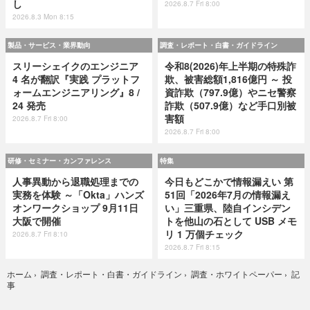
し
2026.8.7 Fri 8:00
2026.8.3 Mon 8:15
製品・サービス・業界動向
調査・レポート・白書・ガイドライン
スリーシェイクのエンジニア
令和8(2026)年上半期の特殊詐
4 名が翻訳『実践 プラットフ
欺、被害総額1,816億円 ～ 投
ォームエンジニアリング』8 /
資詐欺（797.9億）やニセ警察
24 発売
詐欺（507.9億）など手口別被
害額
2026.8.7 Fri 8:00
2026.8.7 Fri 8:00
研修・セミナー・カンファレンス
特集
人事異動から退職処理までの
今日もどこかで情報漏えい 第
実務を体験 ～「Okta」ハンズ
51回「2026年7月の情報漏え
オンワークショップ 9月11日
い」三重県、陸自インシデン
大阪で開催
トを他山の石として USB メモ
リ 1 万個チェック
2026.8.7 Fri 8:10
2026.8.7 Fri 8:15
記
ホーム
›
調査・レポート・白書・ガイドライン
›
調査・ホワイトペーパー
›
事