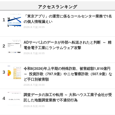
アクセスランキング
「東京アプリ」の運営に係るコールセンター業務で1名
の個人情報漏えい
2026.8.7(金) 8:05
ADサーバ上のデータが外部へ転送されたと判断 ～ 精
電舎電子工業にランサムウェア攻撃
2026.8.7(金) 8:05
令和8(2026)年上半期の特殊詐欺、被害総額1,816億円
～ 投資詐欺（797.9億）やニセ警察詐欺（507.9億）な
ど手口別被害額
2026.8.7(金) 8:00
調査データの加工や転用 ～ 大和ハウス工業子会社が受
託した地盤調査業務で不適切行為
2026.8.5(水) 8:05