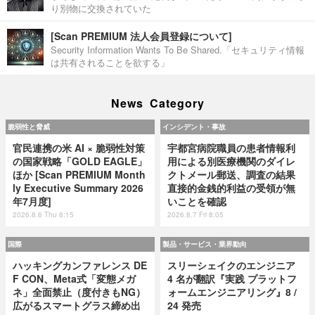
り別物に交換されていた
[Scan PREMIUM 法人会員登録について]
Security Information Wants To Be Shared.「セキュリティ情報
は共有されることを欲する」
News Category
脆弱性と脅威
インシデント・事故
官民連携の米 AI × 脆弱性対策
宇都宮病院職員の患者情報利
の国家戦略「GOLD EAGLE」
用による別医療機関のダイレ
ほか [Scan PREMIUM Month
クトメール郵送、調査の結果
ly Executive Summary 2026
直接的金銭的利益の受領が無
年7月度]
いことを確認
2026.8.6 Thu 8:15
2026.8.7 Fri 8:05
国際
製品・サービス・業界動向
ハッキングカンファレンス DE
スリーシェイクのエンジニア
F CON、Meta式「変態メガ
4 名が翻訳『実践 プラットフ
ネ」全面禁止（度付きもNG）
ォームエンジニアリング』8 /
広がるスマートグラス締め出
24 発売