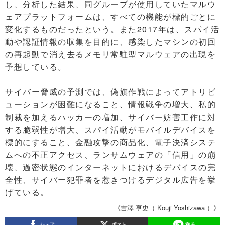
し、分析した結果、同グループが使用していたマルウ
ェアプラットフォームは、すべての機能が標的ごとに
変化するものだったという。また2017年は、スパイ活
動や認証情報の収集を目的に、感染したマシンの初回
の再起動で消え去るメモリ常駐型マルウェアの出現を
予想している。
サイバー脅威の予測では、偽旗作戦によってアトリビ
ューションが困難になること、情報戦争の増大、私的
制裁を加えるハッカーの増加、サイバー妨害工作に対
する脆弱性が増大、スパイ活動がモバイルデバイスを
標的にすること、金融攻撃の商品化、電子決済システ
ムへの不正アクセス、ランサムウェアの「信用」の崩
壊、過密状態のインターネットにおけるデバイスの完
全性、サイバー犯罪者を惹きつけるデジタル広告を挙
げている。
《吉澤 亨史（ Kouji Yoshizawa ）》
シェア
ポスト
送る