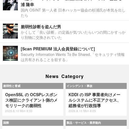
浦 隆幸
国内 OSINT 第一人者 日本ハッカー協会の杉浦氏が本気を出し
たら
脆弱性診断を盗んだ男
かくして「良い診断」の定義が気づいたらいつの間にかすっか
り別物に交換されていた
[Scan PREMIUM 法人会員登録について]
Security Information Wants To Be Shared.「セキュリティ情報
は共有されることを欲する」
News Category
脆弱性と脅威
インシデント・事故
OpenSSL の OCSPレスポン
KDDI の ISP 事業者向けメー
ス検証にクライアント側のメ
ルシステムに不正アクセス、
モリリークの脆弱性
総務省が行政指導
2026.8.10 Mon 8:00
2026.8.10 Mon 8:05
国際
製品・サービス・業界動向