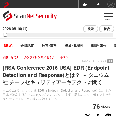
MENU
2026.08.10(月)
検索
購読
NEW!
会員記事
被害･事故
脅威･脆弱性
調査･報告
研修・セミナー・カンファレンス
セミナー・イベント
2016.4.14 Thu 9:45
PR
[RSA Conference 2016 USA] EDR (Endpoint
Detection and Response)とは？ ～ タニウム
社 チーフセキュリティアーキテクトに聞く
タニウムが注力している EDR（Endpoint Detection and Response）は、まだ
日本ではあまりなじみのないジャンルです。まず、従来のエンドポイントセキ
ュリティと EDR との違いを教えて下さい。
76
views