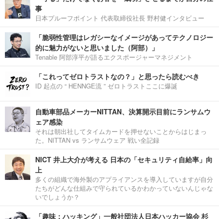
事
日本プルーフポイント 代表取締役社長 野村健インタビュー
「脆弱性管理はレガシーなイメージがあってテクノロジー
的に魅力がないと思いました（阿部）」
Tenable 阿部淳平が語るエクスポージャーマネジメント
「これってゼロトラストなの？」と思ったら読むべき
ID 起点の “ HENNGE流 ” ゼロトラストここに爆誕
自動車部品メーカーNITTAN、決算開示目前にランサムウ
ェア感染
それは朝出社してタイムカードを押せないことからはじまっ
た。NITTAN vs ランサムウェア 戦い全記録
NICT 井上大介が考える 日本の「セキュリティ自給率」向
上
多くの組織で海外製のアプライアンスを導入していますが自分
たちがどんな仕組みで守られているかわかっていないんじゃな
いでしょうか？
「趣味：ハッキング」一般社団法人日本ハッカー協会 杉