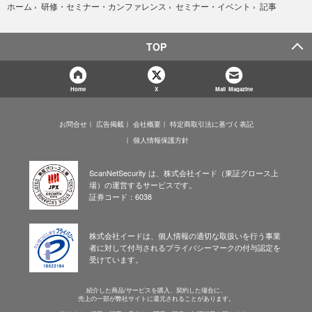
記事
ホーム
›
研修・セミナー・カンファレンス
›
セミナー・イベント
›
TOP
Home
X
Mail Magazine
お問合せ
広告掲載
会社概要
特定商取引法に基づく表記
個人情報保護方針
ScanNetSecurity は、株式会社イード（東証グロース上
場）の運営するサービスです。
証券コード：6038
株式会社イードは、個人情報の適切な取扱いを行う事業
者に対して付与されるプライバシーマークの付与認定を
受けています。
紹介した商品/サービスを購入、契約した場合に、
売上の一部が弊社サイトに還元されることがあります。