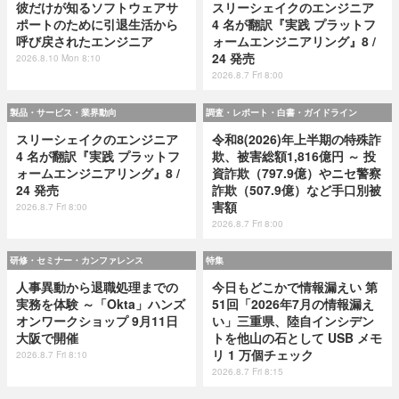
彼だけが知るソフトウェアサ
スリーシェイクのエンジニア
ポートのために引退生活から
4 名が翻訳『実践 プラットフ
呼び戻されたエンジニア
ォームエンジニアリング』8 /
24 発売
2026.8.10 Mon 8:10
2026.8.7 Fri 8:00
製品・サービス・業界動向
調査・レポート・白書・ガイドライン
スリーシェイクのエンジニア
令和8(2026)年上半期の特殊詐
4 名が翻訳『実践 プラットフ
欺、被害総額1,816億円 ～ 投
ォームエンジニアリング』8 /
資詐欺（797.9億）やニセ警察
24 発売
詐欺（507.9億）など手口別被
害額
2026.8.7 Fri 8:00
2026.8.7 Fri 8:00
研修・セミナー・カンファレンス
特集
人事異動から退職処理までの
今日もどこかで情報漏えい 第
実務を体験 ～「Okta」ハンズ
51回「2026年7月の情報漏え
オンワークショップ 9月11日
い」三重県、陸自インシデン
大阪で開催
トを他山の石として USB メモ
リ 1 万個チェック
2026.8.7 Fri 8:10
2026.8.7 Fri 8:15