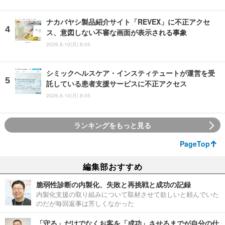
ナカバヤシ製品紹介サイト「REVEX」に不正アクセ
ス、意図しない不審な画面が表示される事象
2026.8.10(月) 8:05
シミックヘルスケア・インスティテュートが運営を受
託している患者支援サービスに不正アクセス
2026.8.10(月) 8:05
ランキングをもっと見る
PageTop
編集部おすすめ
脆弱性診断の内製化、失敗と再挑戦と成功の記録
内製化支援の取り組みについて取材させて欲しいと頼んでいた
のだが毎回返事は芳しくなかった
「守る」だけでなくお客を「成功」させるまでが自分の仕