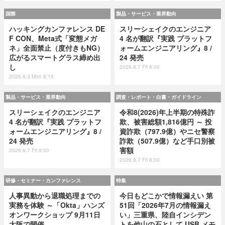
国際
製品・サービス・業界動向
ハッキングカンファレンス DE
スリーシェイクのエンジニア
F CON、Meta式「変態メガ
4 名が翻訳『実践 プラットフ
ネ」全面禁止（度付きもNG）
ォームエンジニアリング』8 /
広がるスマートグラス締め出
24 発売
し
2026.8.7 Fri 8:00
2026.8.3 Mon 8:15
製品・サービス・業界動向
調査・レポート・白書・ガイドライン
スリーシェイクのエンジニア
令和8(2026)年上半期の特殊詐
4 名が翻訳『実践 プラットフ
欺、被害総額1,816億円 ～ 投
ォームエンジニアリング』8 /
資詐欺（797.9億）やニセ警察
24 発売
詐欺（507.9億）など手口別被
害額
2026.8.7 Fri 8:00
2026.8.7 Fri 8:00
研修・セミナー・カンファレンス
特集
人事異動から退職処理までの
今日もどこかで情報漏えい 第
実務を体験 ～「Okta」ハンズ
51回「2026年7月の情報漏え
オンワークショップ 9月11日
い」三重県、陸自インシデン
大阪で開催
トを他山の石として USB メモ