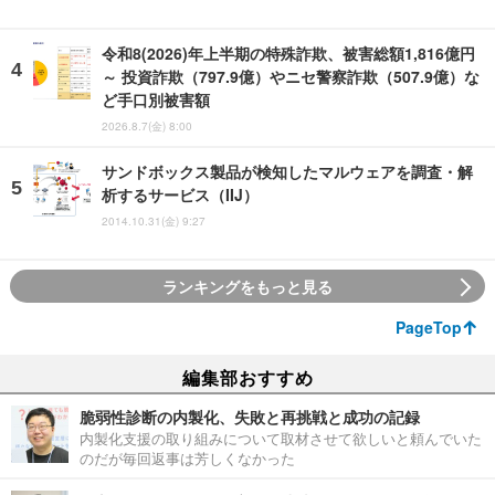
令和8(2026)年上半期の特殊詐欺、被害総額1,816億円
～ 投資詐欺（797.9億）やニセ警察詐欺（507.9億）な
ど手口別被害額
2026.8.7(金) 8:00
サンドボックス製品が検知したマルウェアを調査・解
析するサービス（IIJ）
2014.10.31(金) 9:27
ランキングをもっと見る
PageTop
編集部おすすめ
脆弱性診断の内製化、失敗と再挑戦と成功の記録
内製化支援の取り組みについて取材させて欲しいと頼んでいた
のだが毎回返事は芳しくなかった