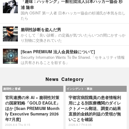
「趣味：ハッキング」一般社団法人日本ハッカー協会 杉
浦 隆幸
国内 OSINT 第一人者 日本ハッカー協会の杉浦氏が本気を出し
たら
脆弱性診断を盗んだ男
かくして「良い診断」の定義が気づいたらいつの間にかすっか
り別物に交換されていた
[Scan PREMIUM 法人会員登録について]
Security Information Wants To Be Shared.「セキュリティ情報
は共有されることを欲する」
News Category
脆弱性と脅威
インシデント・事故
官民連携の米 AI × 脆弱性対策
宇都宮病院職員の患者情報利
の国家戦略「GOLD EAGLE」
用による別医療機関のダイレ
ほか [Scan PREMIUM Month
クトメール郵送、調査の結果
ly Executive Summary 2026
直接的金銭的利益の受領が無
年7月度]
いことを確認
2026.8.6 Thu 8:15
2026.8.7 Fri 8:05