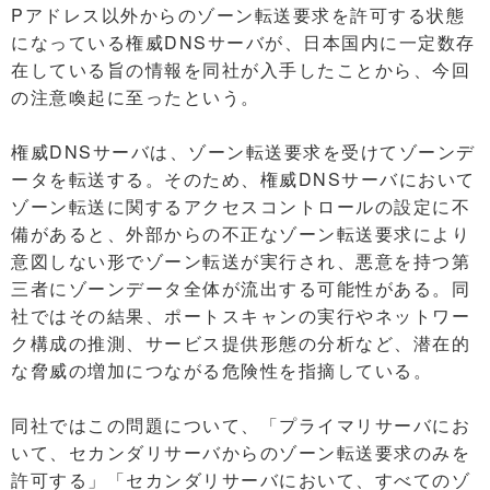
Pアドレス以外からのゾーン転送要求を許可する状態
になっている権威DNSサーバが、日本国内に一定数存
在している旨の情報を同社が入手したことから、今回
の注意喚起に至ったという。
権威DNSサーバは、ゾーン転送要求を受けてゾーンデ
ータを転送する。そのため、権威DNSサーバにおいて
ゾーン転送に関するアクセスコントロールの設定に不
備があると、外部からの不正なゾーン転送要求により
意図しない形でゾーン転送が実行され、悪意を持つ第
三者にゾーンデータ全体が流出する可能性がある。同
社ではその結果、ポートスキャンの実行やネットワー
ク構成の推測、サービス提供形態の分析など、潜在的
な脅威の増加につながる危険性を指摘している。
同社ではこの問題について、「プライマリサーバにお
いて、セカンダリサーバからのゾーン転送要求のみを
許可する」「セカンダリサーバにおいて、すべてのゾ