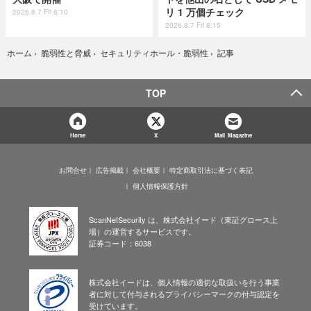
リ 1 万個チェック
2026.8.7 Fri 8:10
2026.8.7 Fri 8:15
記事
ホーム
›
脆弱性と脅威
›
セキュリティホール・脆弱性
›
TOP
Home
X
Mail Magazine
お問合せ
広告掲載
会社概要
特定商取引法に基づく表記
個人情報保護方針
ScanNetSecurity は、株式会社イード（東証グロース上
場）の運営するサービスです。
証券コード：6038
株式会社イードは、個人情報の適切な取扱いを行う事業
者に対して付与されるプライバシーマークの付与認定を
受けています。