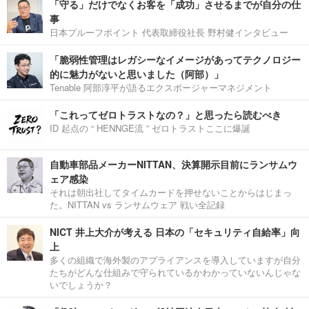
「守る」だけでなくお客を「成功」させるまでが自分の仕
事
日本プルーフポイント 代表取締役社長 野村健インタビュー
「脆弱性管理はレガシーなイメージがあってテクノロジー
的に魅力がないと思いました（阿部）」
Tenable 阿部淳平が語るエクスポージャーマネジメント
「これってゼロトラストなの？」と思ったら読むべき
ID 起点の “ HENNGE流 ” ゼロトラストここに爆誕
自動車部品メーカーNITTAN、決算開示目前にランサムウ
ェア感染
それは朝出社してタイムカードを押せないことからはじまっ
た。NITTAN vs ランサムウェア 戦い全記録
NICT 井上大介が考える 日本の「セキュリティ自給率」向
上
多くの組織で海外製のアプライアンスを導入していますが自分
たちがどんな仕組みで守られているかわかっていないんじゃな
いでしょうか？