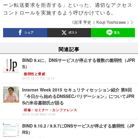
ーン転送要求を拒否する」といった、適切なアクセス
コントロールを実施するよう呼びかけている。
《吉澤 亨史（ Kouji Yoshizawa ）》
シェア
ポスト
送る
関連記事
BIND 9.xに、DNSサービスが停止する複数の脆弱性（JPR
S）
脆弱性と脅威
2015.12.17 Thu 12:14
Internet Week 2015 セキュリティセッション紹介 第9回
「今日から始めるDNSSECバリデーション」についてJPR
Sの米谷嘉朗氏が語る
研修・セミナー・カンファレンス
2015.10.28 Wed 13:59
BIND 9.10.2 / 9.9.7にDNSサービスが停止する脆弱性（JP
RS）