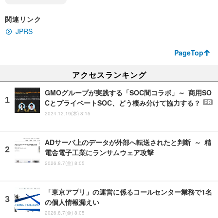
関連リンク
JPRS
PageTop
アクセスランキング
GMOグループが実践する「SOC間コラボ」～ 商用SO
CとプライベートSOC、どう棲み分けて協力する？
PR
2024.12.19(木) 8:15
ADサーバ上のデータが外部へ転送されたと判断 ～ 精
電舎電子工業にランサムウェア攻撃
2026.8.7(金) 8:05
「東京アプリ」の運営に係るコールセンター業務で1名
の個人情報漏えい
2026.8.7(金) 8:05