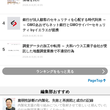
2026.8.6(木) 8:05
銀行が法人顧客のセキュリティを心配する時代到来 ～
～ GMOあおぞらネット銀行とGMOサイバーセキュリ
ティ byイエラエが提携
2026.8.6(木) 8:00
調査データの加工や転用 ～ 大和ハウス工業子会社が受
託した地盤調査業務で不適切行為
2026.8.5(水) 8:05
ランキングをもっと見る
PageTop
編集部おすすめ
脆弱性診断の内製化、失敗と再挑戦と成功の記録
内製化支援の取り組みについて取材させて欲しいと頼んでいた
のだが毎回返事は芳しくなかった