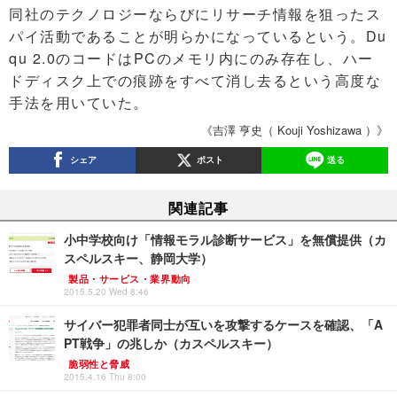
同社のテクノロジーならびにリサーチ情報を狙ったス
パイ活動であることが明らかになっているという。Du
qu 2.0のコードはPCのメモリ内にのみ存在し、ハー
ドディスク上での痕跡をすべて消し去るという高度な
手法を用いていた。
《吉澤 亨史（ Kouji Yoshizawa ）》
シェア
ポスト
送る
関連記事
小中学校向け「情報モラル診断サービス」を無償提供（カ
スペルスキー、静岡大学）
製品・サービス・業界動向
2015.5.20 Wed 8:46
サイバー犯罪者同士が互いを攻撃するケースを確認、「A
PT戦争」の兆しか（カスペルスキー）
脆弱性と脅威
2015.4.16 Thu 8:00