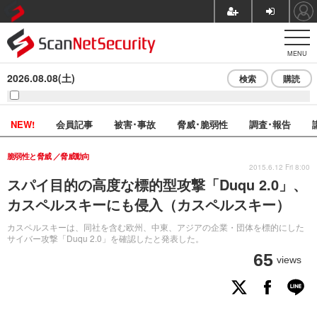
MENU
2026.08.08(土)
検索
購読
NEW!
会員記事
被害･事故
脅威･脆弱性
調査･報告
脆弱性と脅威
脅威動向
2015.6.12 Fri 8:00
スパイ目的の高度な標的型攻撃「Duqu 2.0」、
カスペルスキーにも侵入（カスペルスキー）
カスペルスキーは、同社を含む欧州、中東、アジアの企業・団体を標的にした
サイバー攻撃「Duqu 2.0」を確認したと発表した。
65
views