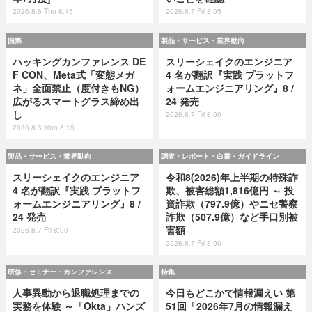
2026.8.6 Thu 8:15
2026.8.7 Fri 8:05
国際
製品・サービス・業界動向
ハッキングカンファレンス DE
スリーシェイクのエンジニア
F CON、Meta式「変態メガ
4 名が翻訳『実践 プラットフ
ネ」全面禁止（度付きもNG）
ォームエンジニアリング』8 /
広がるスマートグラス締め出
24 発売
し
2026.8.7 Fri 8:00
2026.8.3 Mon 8:15
製品・サービス・業界動向
調査・レポート・白書・ガイドライン
スリーシェイクのエンジニア
令和8(2026)年上半期の特殊詐
4 名が翻訳『実践 プラットフ
欺、被害総額1,816億円 ～ 投
ォームエンジニアリング』8 /
資詐欺（797.9億）やニセ警察
24 発売
詐欺（507.9億）など手口別被
害額
2026.8.7 Fri 8:00
2026.8.7 Fri 8:00
研修・セミナー・カンファレンス
特集
人事異動から退職処理までの
今日もどこかで情報漏えい 第
実務を体験 ～「Okta」ハンズ
51回「2026年7月の情報漏え