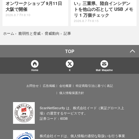
オンワークショップ 9月11日
い」三重県、陸自インシデン
大阪で開催
トを他山の石として USB メモ
リ 1 万個チェック
2026.8.7 Fri 8:10
2026.8.7 Fri 8:15
記事
ホーム
›
脆弱性と脅威
›
脅威動向
›
TOP
Home
X
Mail Magazine
お問合せ
広告掲載
会社概要
特定商取引法に基づく表記
個人情報保護方針
ScanNetSecurity は、株式会社イード（東証グロース上
場）の運営するサービスです。
証券コード：6038
株式会社イードは、個人情報の適切な取扱いを行う事業