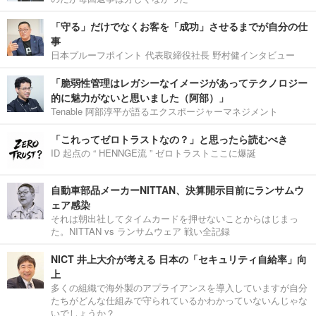
「守る」だけでなくお客を「成功」させるまでが自分の仕
事
日本プルーフポイント 代表取締役社長 野村健インタビュー
「脆弱性管理はレガシーなイメージがあってテクノロジー
的に魅力がないと思いました（阿部）」
Tenable 阿部淳平が語るエクスポージャーマネジメント
「これってゼロトラストなの？」と思ったら読むべき
ID 起点の “ HENNGE流 ” ゼロトラストここに爆誕
自動車部品メーカーNITTAN、決算開示目前にランサムウ
ェア感染
それは朝出社してタイムカードを押せないことからはじまっ
た。NITTAN vs ランサムウェア 戦い全記録
NICT 井上大介が考える 日本の「セキュリティ自給率」向
上
多くの組織で海外製のアプライアンスを導入していますが自分
たちがどんな仕組みで守られているかわかっていないんじゃな
いでしょうか？