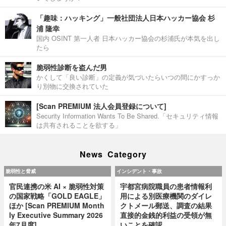
「趣味：ハッキング」一般社団法人日本ハッカー協会 杉
浦 隆幸
国内 OSINT 第一人者 日本ハッカー協会の杉浦氏が本気を出し
たら
脆弱性診断を盗んだ男
かくして「良い診断」の定義が気づいたらいつの間にかすっか
り別物に交換されていた
[Scan PREMIUM 法人会員登録について]
Security Information Wants To Be Shared.「セキュリティ情報
は共有されることを欲する」
News Category
脆弱性と脅威
インシデント・事故
官民連携の米 AI × 脆弱性対策
宇都宮病院職員の患者情報利
の国家戦略「GOLD EAGLE」
用による別医療機関のダイレ
ほか [Scan PREMIUM Month
クトメール郵送、調査の結果
ly Executive Summary 2026
直接的金銭的利益の受領が無
年7月度]
いことを確認