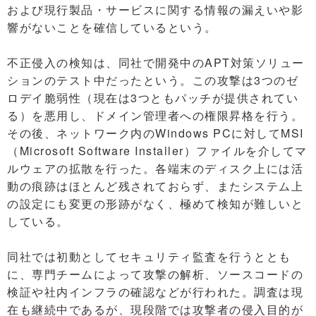
および現行製品・サービスに関する情報の漏えいや影
響がないことを確信しているという。
不正侵入の検知は、同社で開発中のAPT対策ソリュー
ションのテスト中だったという。この攻撃は3つのゼ
ロデイ脆弱性（現在は3つともパッチが提供されてい
る）を悪用し、ドメイン管理者への権限昇格を行う。
その後、ネットワーク内のWindows PCに対してMSI
（Microsoft Software Installer）ファイルを介してマ
ルウェアの拡散を行った。各端末のディスク上には活
動の痕跡はほとんど残されておらず、またシステム上
の設定にも変更の形跡がなく、極めて検知が難しいと
している。
同社では初動としてセキュリティ監査を行うととも
に、専門チームによって攻撃の解析、ソースコードの
検証や社内インフラの確認などが行われた。調査は現
在も継続中であるが、現段階では攻撃者の侵入目的が