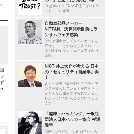
ty》
ID 起点の “ HENNGE流 ” ゼロトラ
ストここに爆誕
自動車部品メーカー
NITTAN、決算開示目前にラ
ンサムウェア感染
それは朝出社してタイムカードを
押せないことからはじまった。
NITTAN vs ランサムウェア 戦い全
記録
NICT 井上大介が考える 日本
国
の「セキュリティ自給率」向
フ
上
ず
多くの組織で海外製のアプライア
e
ンスを導入していますが自分たち
がどんな仕組みで守られているか
わかっていないんじゃないでしょ
うか？
「趣味：ハッキング」一般社
団法人日本ハッカー協会 杉浦
隆幸
国内 OSINT 第一人者 日本ハッカ