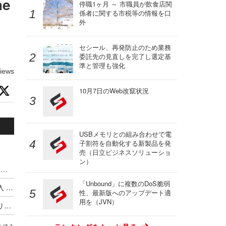
e
停職1ヶ月 ～ 市職員が飲食店関
係者に関する市税等の情報を口
外
セシール、再発防止のため業務
委託先の見直しを完了し選定基
準と管理も強化
iews
10月7日のWeb改竄状況
USBメモリとの組み合わせで電
子割符を自動化する新製品を発
売（日立ビジネスソリューショ
ン）
ハッキングカンファレンス DEF CON、Meta式「変態メガネ」全面禁止（度付きもNG）広がるスマートグラス締め出し
「Unbound」に複数のDoS脆弱
Google がサイバー犯罪集団の独自分類体系を導入 ～ Microsoft と CrowdStrike が推進した業界統一規則はいずこへ
性、最新版へのアップデート適
用を（JVN）
最低賃金実現に並ぶ歴史的改革か ～ オーストラリア首相が AI 企業に消費する以上の発電とコンテンツ盗用停止を突きつける