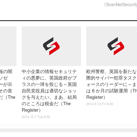
《ScanNetSecuri
報の闇
中小企業の情報セキュリテ
欧州警察、英国を新たな
ソゼ
ィの悪夢に、英国政府がプ
際的サイバー犯罪タスク
ーが示
ラスの一球を投じる～英国
ォースのリーダーに～ま
その首
自民党役員は適切なショッ
は 6 か月の試験運用（Th
だ（The
クを与えたい。まあ、結局
Register）
のところは税金だ（The
2014.9.12 Fri 8:30
Register）
2014.10.7 Tue 8:30