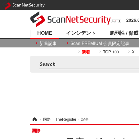
ScanNetSecurity
2026
HOME
インシデント
脆弱性 / 脅威
新着記事
Scan PREMIUM 会員限定記事
新着
TOP 100
X
ホーム
›
国際
›
TheRegister
›
記事
国際