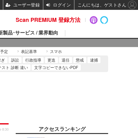
ユーザー登録
ログイン
こんにちは、ゲストさん
Scan PREMIUM 登録方法
 新製品･サービス / 業界動向
予定
表記基準
スマホ
稼ぎ
訴訟
行政指導
更迭
退任
懲戒
逮捕
テスト 診断 違い
文字コピーできないPDF
アクセスランキング
e 8:30