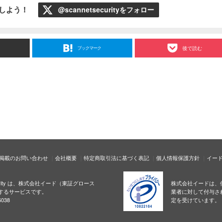
ローしよう！
@scannetsecurityをフォロー
ブックマーク
後で読む
掲載のお問い合わせ
会社概要
特定商取引法に基づく表記
個人情報保護方針
イー
ecurity は、株式会社イード（東証グロース
株式会社イードは、
するサービスです。
業者に対して付与さ
038
定を受けています。