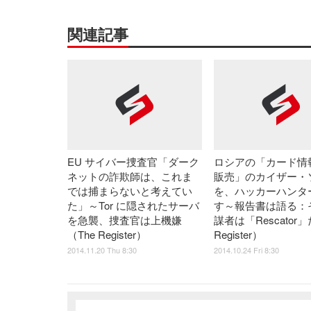
関連記事
EU サイバー捜査官「ダーク
ロシアの「カード情
ネットの詐欺師は、これま
販売」のカイザー・
では捕まらないと考えてい
を、ハッカーハンタ
た」～Tor に隠されたサーバ
す～報告書は語る：
を急襲、捜査官は上機嫌
謀者は「Rescator」
（The Register）
Register）
2014.11.20 Thu 8:30
2014.10.24 Fri 8:30