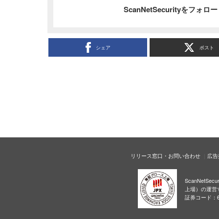
ScanNetSecurityをフォ
シェア
ポスト
リリース窓口・お問い合わせ
広告
ScanNetS
上場）の運営
証券コード：6