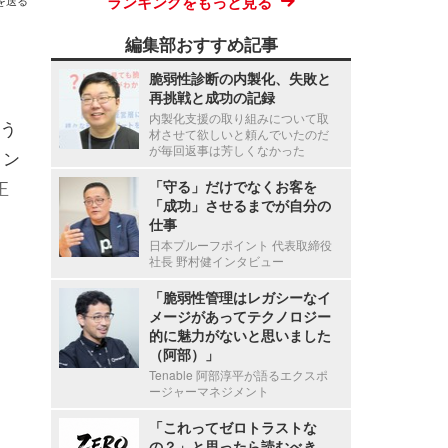
ランキングをもっと見る
を送る
編集部おすすめ記事
脆弱性診断の内製化、失敗と
再挑戦と成功の記録
内製化支援の取り組みについて取
う
材させて欲しいと頼んでいたのだ
が毎回返事は芳しくなかった
ロン
正
「守る」だけでなくお客を
「成功」させるまでが自分の
仕事
日本プルーフポイント 代表取締役
社長 野村健インタビュー
「脆弱性管理はレガシーなイ
メージがあってテクノロジー
的に魅力がないと思いました
（阿部）」
Tenable 阿部淳平が語るエクスポ
ージャーマネジメント
「これってゼロトラストな
の？」と思ったら読むべき