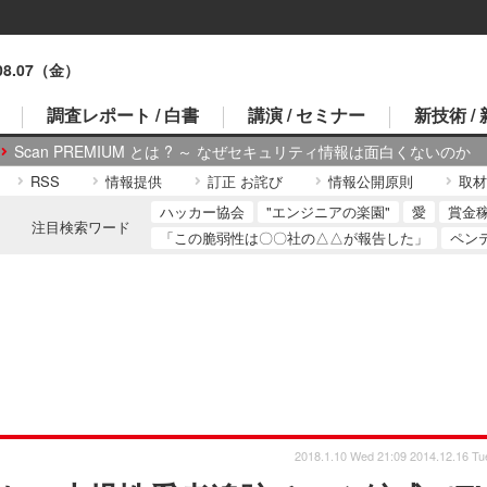
.08.07（金）
調査レポート / 白書
講演 / セミナー
新技術 /
Scan PREMIUM とは ? ～ なぜセキュリティ情報は面白くないのか
RSS
情報提供
訂正 お詫び
情報公開原則
取材
ハッカー協会
"エンジニアの楽園"
愛
賞金
注目検索ワード
「この脆弱性は〇〇社の△△が報告した」
ペン
2018.1.10 Wed 21:09
2014.12.16 Tu