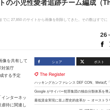
トの小児性愛者追跡チーム編成（Th
014 年、これまでに 27,850 のサイトから画像を削除してきた。その数はすでに
26
v
の画像を共有して
シェア
ポスト
罪対策庁
The Register
共に編成する予定
「インターネッ
童虐待に関連し