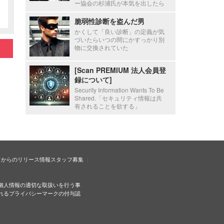
ー協会の杉浦氏が本気を出したら
脆弱性診断を盗んだ男
かくして「良い診断」の定義が気
づいたらいつの間にかすっかり別
物に交換されていた
[Scan PREMIUM 法人会員登
録について]
Security Information Wants To Be
Shared.「セキュリティ情報は共
有されることを欲する」
ドからのリリース情報
スタッフ募集
個人情報の適切な取扱いを行う事
れるプライバシーマークの付与認