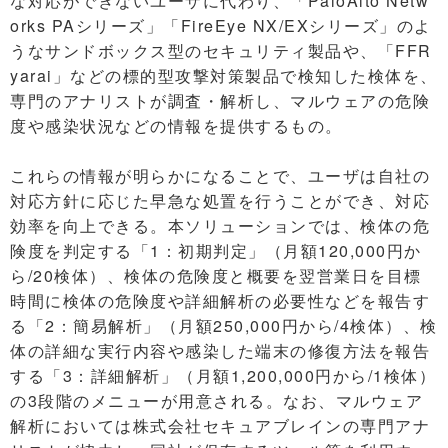
な対応ができないユーザに代わり、「PaloAlto Netw
orks PAシリーズ」「FireEye NX/EXシリーズ」のよ
うなサンドボックス型のセキュリティ製品や、「FFR
yarai」などの標的型攻撃対策製品で検知した検体を、
専門のアナリストが調査・解析し、マルウェアの危険
度や感染状況などの情報を提供するもの。
これらの情報が明らかになることで、ユーザは自社の
対応方針に応じた早急な処置を行うことができ、対応
効率を向上できる。本ソリューションでは、検体の危
険度を判定する「1：初期判定」（月額120,000円か
ら/20検体）、検体の危険度と概要を翌営業日を目標
時間に検体の危険度や詳細解析の必要性などを報告す
る「2：簡易解析」（月額250,000円から/4検体）、検
体の詳細な実行内容や感染した端末の修復方法を報告
する「3：詳細解析」（月額1,200,000円から/1検体）
の3段階のメニューが用意される。なお、マルウェア
解析においては株式会社セキュアブレインの専門アナ