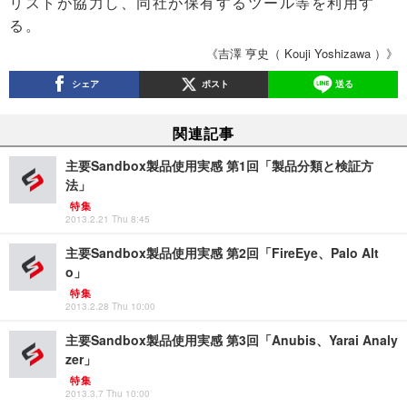
リストが協力し、同社が保有するツール等を利用す
る。
《吉澤 亨史（ Kouji Yoshizawa ）》
シェア
ポスト
送る
関連記事
主要Sandbox製品使用実感 第1回「製品分類と検証方
法」
特集
2013.2.21 Thu 8:45
主要Sandbox製品使用実感 第2回「FireEye、Palo Alt
o」
特集
2013.2.28 Thu 10:00
主要Sandbox製品使用実感 第3回「Anubis、Yarai Analy
zer」
特集
2013.3.7 Thu 10:00