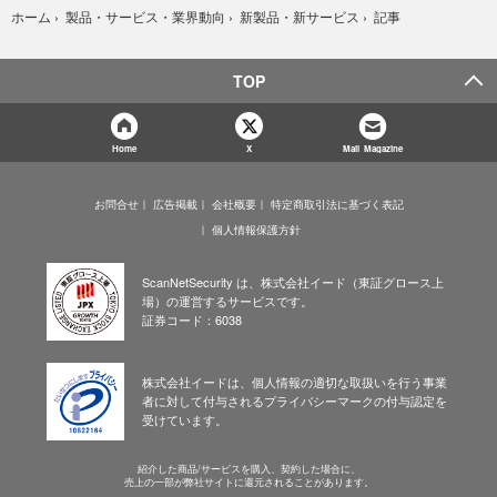
記事
ホーム
›
製品・サービス・業界動向
›
新製品・新サービス
›
TOP
Home
X
Mail Magazine
お問合せ
広告掲載
会社概要
特定商取引法に基づく表記
個人情報保護方針
ScanNetSecurity は、株式会社イード（東証グロース上
場）の運営するサービスです。
証券コード：6038
株式会社イードは、個人情報の適切な取扱いを行う事業
者に対して付与されるプライバシーマークの付与認定を
受けています。
紹介した商品/サービスを購入、契約した場合に、
売上の一部が弊社サイトに還元されることがあります。