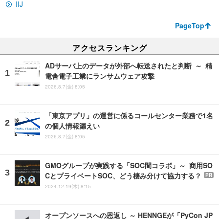
IIJ
PageTop
アクセスランキング
ADサーバ上のデータが外部へ転送されたと判断 ～ 精
電舎電子工業にランサムウェア攻撃
2026.8.7(金) 8:05
「東京アプリ」の運営に係るコールセンター業務で1名
の個人情報漏えい
2026.8.7(金) 8:05
GMOグループが実践する「SOC間コラボ」～ 商用SO
CとプライベートSOC、どう棲み分けて協力する？
PR
2024.12.19(木) 8:15
オープンソースへの恩返し ～ HENNGEが「PyCon JP