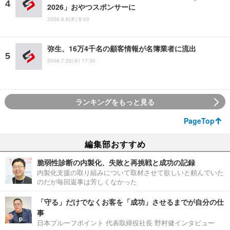
2026」おやつスポンサーに
2026.8.6(木) 8:00
弥生、16万4千名の顧客情報が名簿業者に流出
2006.7.26(水) 17:00
ランキングをもっと見る
PageTop
編集部おすすめ
脆弱性診断の内製化、失敗と再挑戦と成功の記録
内製化支援の取り組みについて取材させて欲しいと頼んでいた
のだが毎回返事は芳しくなかった
「守る」だけでなくお客を「成功」させるまでが自分の仕
事
日本プルーフポイント 代表取締役社長 野村健インタビュー