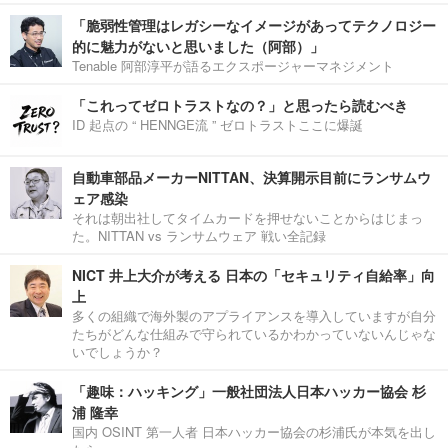
「脆弱性管理はレガシーなイメージがあってテクノロジー
的に魅力がないと思いました（阿部）」
Tenable 阿部淳平が語るエクスポージャーマネジメント
「これってゼロトラストなの？」と思ったら読むべき
ID 起点の “ HENNGE流 ” ゼロトラストここに爆誕
自動車部品メーカーNITTAN、決算開示目前にランサムウ
ェア感染
それは朝出社してタイムカードを押せないことからはじまっ
た。NITTAN vs ランサムウェア 戦い全記録
NICT 井上大介が考える 日本の「セキュリティ自給率」向
上
多くの組織で海外製のアプライアンスを導入していますが自分
たちがどんな仕組みで守られているかわかっていないんじゃな
いでしょうか？
「趣味：ハッキング」一般社団法人日本ハッカー協会 杉
浦 隆幸
国内 OSINT 第一人者 日本ハッカー協会の杉浦氏が本気を出し