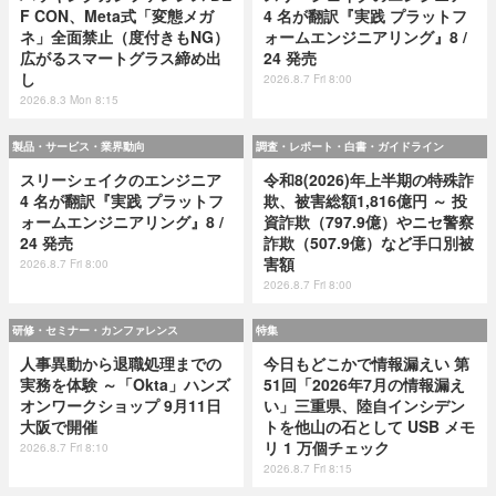
F CON、Meta式「変態メガ
4 名が翻訳『実践 プラットフ
ネ」全面禁止（度付きもNG）
ォームエンジニアリング』8 /
広がるスマートグラス締め出
24 発売
し
2026.8.7 Fri 8:00
2026.8.3 Mon 8:15
製品・サービス・業界動向
調査・レポート・白書・ガイドライン
スリーシェイクのエンジニア
令和8(2026)年上半期の特殊詐
4 名が翻訳『実践 プラットフ
欺、被害総額1,816億円 ～ 投
ォームエンジニアリング』8 /
資詐欺（797.9億）やニセ警察
24 発売
詐欺（507.9億）など手口別被
害額
2026.8.7 Fri 8:00
2026.8.7 Fri 8:00
研修・セミナー・カンファレンス
特集
人事異動から退職処理までの
今日もどこかで情報漏えい 第
実務を体験 ～「Okta」ハンズ
51回「2026年7月の情報漏え
オンワークショップ 9月11日
い」三重県、陸自インシデン
大阪で開催
トを他山の石として USB メモ
リ 1 万個チェック
2026.8.7 Fri 8:10
2026.8.7 Fri 8:15