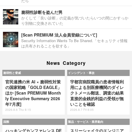
たら
脆弱性診断を盗んだ男
かくして「良い診断」の定義が気づいたらいつの間にかすっか
り別物に交換されていた
[Scan PREMIUM 法人会員登録について]
Security Information Wants To Be Shared.「セキュリティ情報
は共有されることを欲する」
News Category
脆弱性と脅威
インシデント・事故
官民連携の米 AI × 脆弱性対策
宇都宮病院職員の患者情報利
の国家戦略「GOLD EAGLE」
用による別医療機関のダイレ
ほか [Scan PREMIUM Month
クトメール郵送、調査の結果
ly Executive Summary 2026
直接的金銭的利益の受領が無
年7月度]
いことを確認
2026.8.6 Thu 8:15
2026.8.7 Fri 8:05
国際
製品・サービス・業界動向
ハッキングカンファレンス DE
スリーシェイクのエンジニア