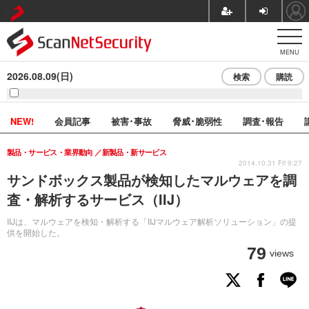
MENU
2026.08.09(日)
検索
購読
NEW!
会員記事
被害･事故
脅威･脆弱性
調査･報告
製品・サービス・業界動向
新製品・新サービス
2014.10.31 Fri 9:27
サンドボックス製品が検知したマルウェアを調
査・解析するサービス（IIJ）
IIJは、マルウェアを検知・解析する「IIJマルウェア解析ソリューション」の提
供を開始した。
79
views