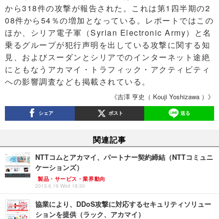
から318件の攻撃が報告された。これは第1四半期の2
08件から54％の増加となっている。レポートではこの
ほか、シリア電子軍（Syrian Electronic Army）と名
乗るグループが犯行声明を出している攻撃に関する知
見、およびスーダンとシリアでのインターネット途絶
にともなうアカマイ・トラフィック・アクティビティ
への影響調査なども掲載されている。
《吉澤 亨史（ Kouji Yoshizawa ）》
シェア
ポスト
送る
関連記事
NTTコムとアカマイ、パートナー契約締結（NTTコミュニ
ケーションズ）
製品・サービス・業界動向
2013.6.19 Wed 18:30
協業により、DDoS攻撃に対応するセキュリティソリュー
ションを提供（ラック、アカマイ）