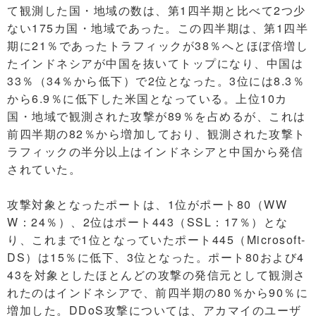
て観測した国・地域の数は、第1四半期と比べて2つ少
ない175カ国・地域であった。この四半期は、第1四半
期に21％であったトラフィックが38％へとほぼ倍増し
たインドネシアが中国を抜いてトップになり、中国は
33％（34％から低下）で2位となった。3位には8.3％
から6.9％に低下した米国となっている。上位10カ
国・地域で観測された攻撃が89％を占めるが、これは
前四半期の82％から増加しており、観測された攻撃ト
ラフィックの半分以上はインドネシアと中国から発信
されていた。
攻撃対象となったポートは、1位がポート80（WW
W：24％）、2位はポート443（SSL：17％）とな
り、これまで1位となっていたポート445（Microsoft-
DS）は15％に低下、3位となった。ポート80および4
43を対象としたほとんどの攻撃の発信元として観測さ
れたのはインドネシアで、前四半期の80％から90％に
増加した。DDoS攻撃については、アカマイのユーザ