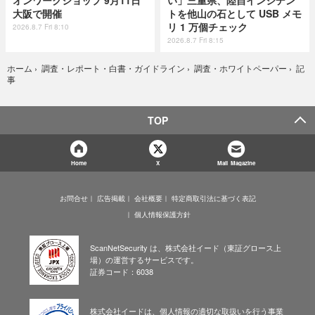
大阪で開催
トを他山の石として USB メモ
リ 1 万個チェック
2026.8.7 Fri 8:10
2026.8.7 Fri 8:15
記
ホーム
›
調査・レポート・白書・ガイドライン
›
調査・ホワイトペーパー
›
事
TOP
Home
X
Mail Magazine
お問合せ
広告掲載
会社概要
特定商取引法に基づく表記
個人情報保護方針
ScanNetSecurity は、株式会社イード（東証グロース上
場）の運営するサービスです。
証券コード：6038
株式会社イードは、個人情報の適切な取扱いを行う事業