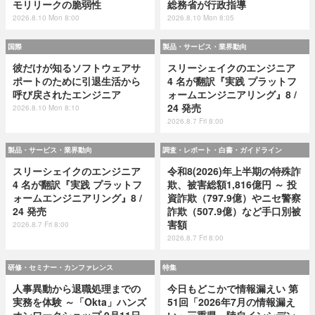
モリリークの脆弱性
総務省が行政指導
2026.8.10 Mon 8:00
2026.8.10 Mon 8:05
国際
製品・サービス・業界動向
彼だけが知るソフトウェアサ
スリーシェイクのエンジニア
ポートのために引退生活から
4 名が翻訳『実践 プラットフ
呼び戻されたエンジニア
ォームエンジニアリング』8 /
24 発売
2026.8.10 Mon 8:10
2026.8.7 Fri 8:00
製品・サービス・業界動向
調査・レポート・白書・ガイドライン
スリーシェイクのエンジニア
令和8(2026)年上半期の特殊詐
4 名が翻訳『実践 プラットフ
欺、被害総額1,816億円 ～ 投
ォームエンジニアリング』8 /
資詐欺（797.9億）やニセ警察
24 発売
詐欺（507.9億）など手口別被
害額
2026.8.7 Fri 8:00
2026.8.7 Fri 8:00
研修・セミナー・カンファレンス
特集
人事異動から退職処理までの
今日もどこかで情報漏えい 第
実務を体験 ～「Okta」ハンズ
51回「2026年7月の情報漏え
オンワークショップ 9月11日
い」三重県、陸自インシデン