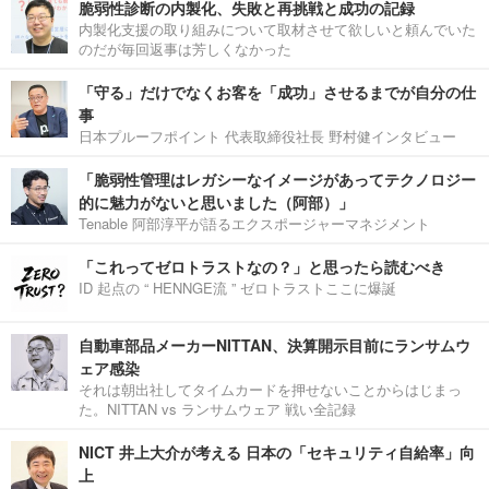
脆弱性診断の内製化、失敗と再挑戦と成功の記録
内製化支援の取り組みについて取材させて欲しいと頼んでいた
のだが毎回返事は芳しくなかった
「守る」だけでなくお客を「成功」させるまでが自分の仕
事
日本プルーフポイント 代表取締役社長 野村健インタビュー
「脆弱性管理はレガシーなイメージがあってテクノロジー
的に魅力がないと思いました（阿部）」
Tenable 阿部淳平が語るエクスポージャーマネジメント
「これってゼロトラストなの？」と思ったら読むべき
ID 起点の “ HENNGE流 ” ゼロトラストここに爆誕
自動車部品メーカーNITTAN、決算開示目前にランサムウ
ェア感染
それは朝出社してタイムカードを押せないことからはじまっ
た。NITTAN vs ランサムウェア 戦い全記録
NICT 井上大介が考える 日本の「セキュリティ自給率」向
上