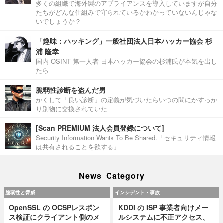
多くの組織で海外製のアプライアンスを導入していますが自分
たちがどんな仕組みで守られているかわかっていないんじゃな
いでしょうか？
「趣味：ハッキング」一般社団法人日本ハッカー協会 杉
浦 隆幸
国内 OSINT 第一人者 日本ハッカー協会の杉浦氏が本気を出し
たら
脆弱性診断を盗んだ男
かくして「良い診断」の定義が気づいたらいつの間にかすっか
り別物に交換されていた
[Scan PREMIUM 法人会員登録について]
Security Information Wants To Be Shared.「セキュリティ情報
は共有されることを欲する」
News Category
脆弱性と脅威
インシデント・事故
OpenSSL の OCSPレスポン
KDDI の ISP 事業者向けメー
ス検証にクライアント側のメ
ルシステムに不正アクセス、