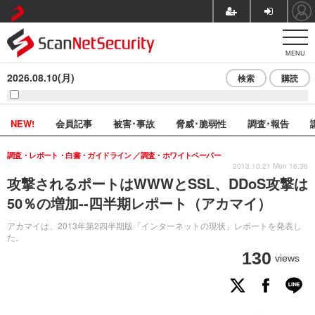
MENU
2026.08.10(月)
検索
購読
NEW!
会員記事
被害･事故
脅威･脆弱性
調査･報告
調査・レポート・白書・ガイドライン
調査・ホワイトペーパー
2013.10.21 Mon 16:36
攻撃されるポートはWWWとSSL、DDoS攻撃は
50％の増加--四半期レポート（アカマイ）
アカマイは、2013年第2四半期版「インターネットの現状」レポートを発表し
た。
130
views