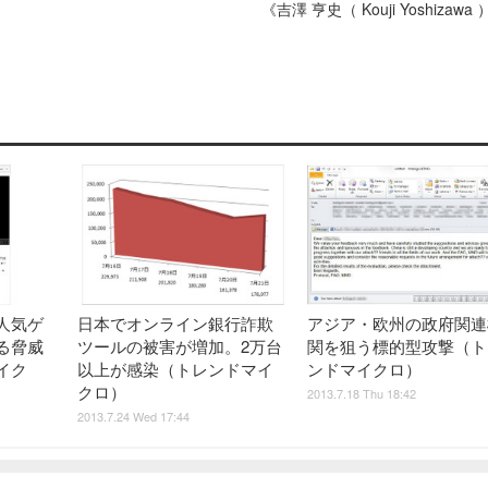
《吉澤 亨史（ Kouji Yoshizawa
人気ゲ
日本でオンライン銀行詐欺
アジア・欧州の政府関連
る脅威
ツールの被害が増加。2万台
関を狙う標的型攻撃（ト
イク
以上が感染（トレンドマイ
ンドマイクロ）
クロ）
2013.7.18 Thu 18:42
2013.7.24 Wed 17:44