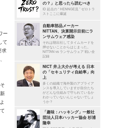
の？」と思ったら読むべき
ID 起点の “ HENNGE流 ” ゼロトラ
ストここに爆誕
自動車部品メーカー
NITTAN、決算開示目前にラ
ワー
ンサムウェア感染
して
それは朝出社してタイムカードを
押せないことからはじまった。
要求
NITTAN vs ランサムウェア 戦い全
記録
、
NICT 井上大介が考える 日本
の「セキュリティ自給率」向
上
多くの組織で海外製のアプライア
そ
ンスを導入していますが自分たち
新
がどんな仕組みで守られているか
わかっていないんじゃないでしょ
のよ
うか？
て
「趣味：ハッキング」一般社
団法人日本ハッカー協会 杉浦
隆幸