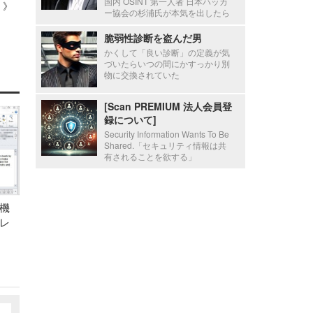
国内 OSINT 第一人者 日本ハッカ
 ）》
ー協会の杉浦氏が本気を出したら
脆弱性診断を盗んだ男
かくして「良い診断」の定義が気
づいたらいつの間にかすっかり別
物に交換されていた
[Scan PREMIUM 法人会員登
録について]
Security Information Wants To Be
Shared.「セキュリティ情報は共
有されることを欲する」
機
レ