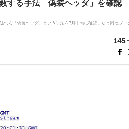
蔽する手法「偽装ヘッダ」を確認
逃れる「偽装ヘッダ」という手法を7月中旬に確認したと同社ブロ
145
v