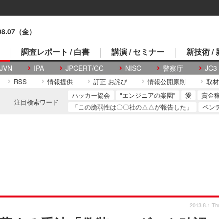
.08.07（金）
調査レポート / 白書
講演 / セミナー
新技術 /
JVN
IPA
JPCERT/CC
NISC
警察庁
JC3
RSS
情報提供
訂正 お詫び
情報公開原則
取材
ハッカー協会
"エンジニアの楽園"
愛
賞金
注目検索ワード
「この脆弱性は〇〇社の△△が報告した」
ペン
2013.8.1 Th