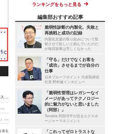
ランキングをもっと見る
編集部おすすめ記事
脆弱性診断の内製化、失敗と
再挑戦と成功の記録
内製化支援の取り組みについて取
材させて欲しいと頼んでいたのだ
が毎回返事は芳しくなかった
「守る」だけでなくお客を
「成功」させるまでが自分の
仕事
日本プルーフポイント 代表取締役
社長 野村健インタビュー
「脆弱性管理はレガシーなイ
TrendAI 2026 サイバーリスクレポート公表 ～ リスク上位の 7 割が「 ID 関連」認識しつつも進まない対策実態
メージがあってテクノロジー
的に魅力がないと思いました
「claude.ai」のチャット共有画面から不正コマンドを実行させる ClickFix 型攻撃キャンペーンを分析
（阿部）」
Tenable 阿部淳平が語るエクスポ
「ブラウザの偽警告」から「給与改定の社内通知」まで ～ 4 つの手口から読み解くサポート詐欺最新傾向
ージャーマネジメント
「これってゼロトラストな
を送る