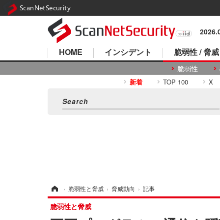
ScanNetSecurity
2026
HOME
インシデント
脆弱性 / 脅威
脆弱性
新着
TOP 100
X
ホーム
›
脆弱性と脅威
›
脅威動向
›
記事
脆弱性と脅威