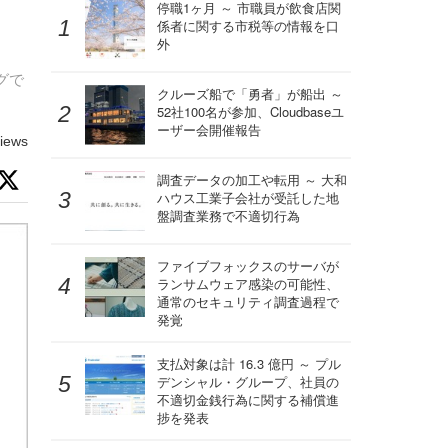
停職1ヶ月 ～ 市職員が飲食店関
係者に関する市税等の情報を口
外
グで
クルーズ船で「勇者」が船出 ～
52社100名が参加、Cloudbaseユ
ーザー会開催報告
iews
調査データの加工や転用 ～ 大和
ハウス工業子会社が受託した地
盤調査業務で不適切行為
ファイブフォックスのサーバが
ランサムウェア感染の可能性、
通常のセキュリティ調査過程で
発覚
支払対象は計 16.3 億円 ～ プル
デンシャル・グループ、社員の
不適切金銭行為に関する補償進
捗を発表