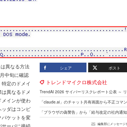
とは異なる方法
シェア
ポスト
7月中旬に確認
トレンドマイクロ株式会社
、特定のドメイ
際は異なるドメ
ドメインが使わ
ヘッダはコンピ
クパケットを変
編集部にメッセージ
がサーバに接続