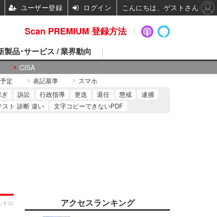
ユーザー登録
ログイン
こんにちは、ゲストさん
Scan PREMIUM 登録方法
 新製品･サービス / 業界動向
CISA
予定
表記基準
スマホ
稼ぎ
訴訟
行政指導
更迭
退任
懲戒
逮捕
テスト 診断 違い
文字コピーできないPDF
アクセスランキング
u 8:00