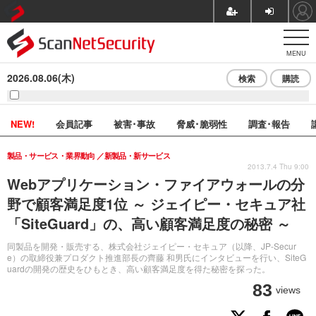
MENU
2026.08.06(木)
検索
購読
NEW!
会員記事
被害･事故
脅威･脆弱性
調査･報告
製品・サービス・業界動向
新製品・新サービス
2013.7.4 Thu 9:00
Webアプリケーション・ファイアウォールの分
野で顧客満足度1位 ～ ジェイピー・セキュア社
「SiteGuard」の、高い顧客満足度の秘密 ～
同製品を開発・販売する、株式会社ジェイピー・セキュア（以降、JP-Secur
e）の取締役兼プロダクト推進部長の齊藤 和男氏にインタビューを行い、SiteG
uardの開発の歴史をひもとき、高い顧客満足度を得た秘密を探った。
83
views