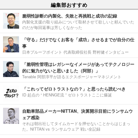
編集部おすすめ
脆弱性診断の内製化、失敗と再挑戦と成功の記録
内製化支援の取り組みについて取材させて欲しいと頼んでいた
のだが毎回返事は芳しくなかった
「守る」だけでなくお客を「成功」させるまでが自分の仕
事
日本プルーフポイント 代表取締役社長 野村健インタビュー
「脆弱性管理はレガシーなイメージがあってテクノロジー
的に魅力がないと思いました（阿部）」
Tenable 阿部淳平が語るエクスポージャーマネジメント
「これってゼロトラストなの？」と思ったら読むべき
ID 起点の “ HENNGE流 ” ゼロトラストここに爆誕
自動車部品メーカーNITTAN、決算開示目前にランサムウ
ェア感染
それは朝出社してタイムカードを押せないことからはじまっ
た。NITTAN vs ランサムウェア 戦い全記録