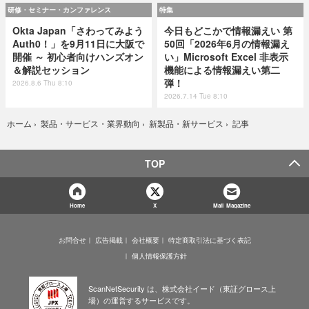
研修・セミナー・カンファレンス
特集
Okta Japan「さわってみよう
今日もどこかで情報漏えい 第
Auth0！」を9月11日に大阪で
50回「2026年6月の情報漏え
開催 ～ 初心者向けハンズオン
い」Microsoft Excel 非表示
＆解説セッション
機能による情報漏えい第二
弾！
2026.8.6 Thu 8:10
2026.7.14 Tue 8:10
記事
ホーム
›
製品・サービス・業界動向
›
新製品・新サービス
›
TOP
Home
X
Mail Magazine
お問合せ
広告掲載
会社概要
特定商取引法に基づく表記
個人情報保護方針
ScanNetSecurity は、株式会社イード（東証グロース上
場）の運営するサービスです。