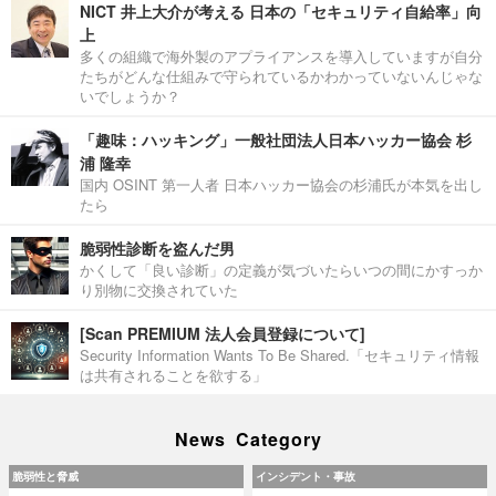
NICT 井上大介が考える 日本の「セキュリティ自給率」向
上
多くの組織で海外製のアプライアンスを導入していますが自分
たちがどんな仕組みで守られているかわかっていないんじゃな
いでしょうか？
「趣味：ハッキング」一般社団法人日本ハッカー協会 杉
浦 隆幸
国内 OSINT 第一人者 日本ハッカー協会の杉浦氏が本気を出し
たら
脆弱性診断を盗んだ男
かくして「良い診断」の定義が気づいたらいつの間にかすっか
り別物に交換されていた
[Scan PREMIUM 法人会員登録について]
Security Information Wants To Be Shared.「セキュリティ情報
は共有されることを欲する」
News Category
脆弱性と脅威
インシデント・事故