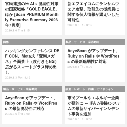
官民連携の米 AI × 脆弱性対策
新エフエイコムにランサムウ
の国家戦略「GOLD EAGLE」
ェア攻撃、取引先の従業員に
ほか [Scan PREMIUM Month
関する個人情報が漏えいした
ly Executive Summary 2026
可能性
年7月度]
2026.8.6 Thu 8:05
2026.8.6 Thu 8:15
国際
製品・サービス・業界動向
ハッキングカンファレンス DE
AeyeScan がアップデート、
F CON、Meta式「変態メガ
Ruby on Rails や WordPres
ネ」全面禁止（度付きもNG）
s の最新脆弱性に対応
広がるスマートグラス締め出
2026.8.6 Thu 8:00
し
2026.8.3 Mon 8:15
製品・サービス・業界動向
調査・レポート・白書・ガイドライン
AeyeScan がアップデート、
市民プールやエネルギー企業
Ruby on Rails や WordPres
が標的に ～ IPA が制御システ
s の最新脆弱性に対応
ムの最新サイバーインシデン
ト事例を追加
2026.8.6 Thu 8:00
2026.8.6 Thu 8:00